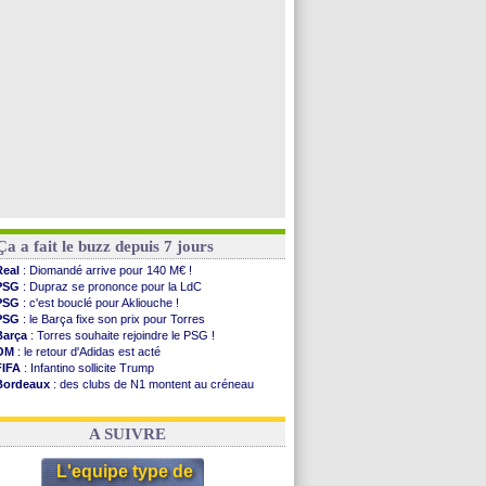
Real
: Mastantuono prêté à la Fiorentina (off.)
Man City
: accord avec le Barça pour Rodri ?
Rennes
: Haise a prolongé (officiel)
Palace
: Tomiyasu a convaincu (officiel)
Voir les brèves précédentes
Ça a fait le buzz depuis 7 jours
Real
: Diomandé arrive pour 140 M€ !
PSG
: Dupraz se prononce pour la LdC
PSG
: c'est bouclé pour Akliouche !
PSG
: le Barça fixe son prix pour Torres
Barça
: Torres souhaite rejoindre le PSG !
OM
: le retour d'Adidas est acté
FIFA
: Infantino sollicite Trump
Bordeaux
: des clubs de N1 montent au créneau
Argentine
: quand Medina recadre... sa mère
Real
: le démenti de Leipzig pour Diomandé
A SUIVRE
L'equipe type de