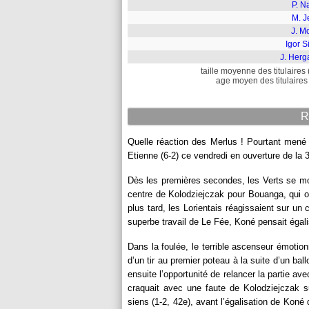
P. N
M. J
J. M
Igor S
J. Herg
taille moyenne des titulaires 
age moyen des titulaires 
R
Quelle réaction des Merlus ! Pourtant mené 
Etienne (6-2) ce vendredi en ouverture de la 
Dès les premières secondes, les Verts se m
centre de Kolodziejczak pour Bouanga, qui ou
plus tard, les Lorientais réagissaient sur un
superbe travail de Le Fée, Koné pensait égali
Dans la foulée, le terrible ascenseur émotion
d’un tir au premier poteau à la suite d’un bal
ensuite l’opportunité de relancer la partie a
craquait avec une faute de Kolodziejczak su
siens (1-2, 42e), avant l’égalisation de Koné