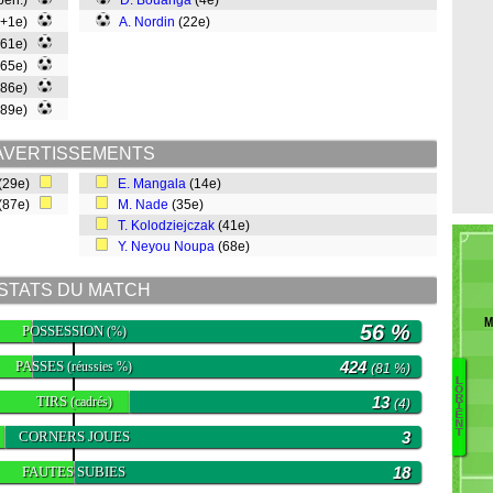
 pen.)
D. Bouanga
(4e)
5+1e)
A. Nordin
(22e)
(61e)
(65e)
(86e)
(89e)
AVERTISSEMENTS
(29e)
E. Mangala
(14e)
(87e)
M. Nade
(35e)
T. Kolodziejczak
(41e)
Y. Neyou Noupa
(68e)
STATS DU MATCH
M
56 %
POSSESSION
(%)
PASSES
424
(réussies %)
(81 %)
L
O
R
TIRS
13
(cadrés)
(4)
H
I
E
Ig
N
T
CORNERS JOUES
3
Mo
Je
FAUTES SUBIES
18
Na