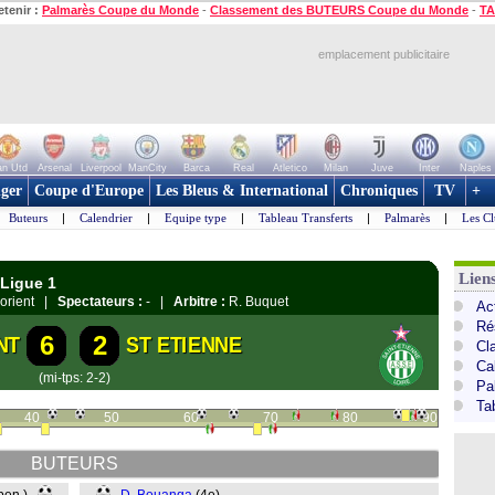
etenir :
Palmarès Coupe du Monde
-
Classement des BUTEURS Coupe du Monde
-
TA
emplacement publicitaire
n Utd
Arsenal
Liverpool
ManCity
Barca
Real
Atletico
Milan
Juve
Inter
Naples
ger
Coupe d'Europe
Les Bleus & International
Chroniques
TV
+
Buteurs
|
Calendrier
|
Equipe type
|
Tableau Transferts
|
Palmarès
|
Les Cl
Lien
 Ligue 1
 Lorient |
Spectateurs :
- |
Arbitre :
R. Buquet
Act
Ré
6
2
NT
ST ETIENNE
Cl
Ca
(mi-tps: 2-2)
Pa
Ta
40
50
60
70
80
90
BUTEURS