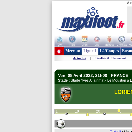
A r
OM
PSG
Lyon
Lille
Monaco
Chelsea
Ma
+ de clubs
Mercato
Ligue 1
L2/Coupes
Etran
Actualité
|
Résultats & Classement
|
Ven. 08 Avril 2022, 21h00 - FRANCE -
Stade :
Stade Yves Allainmat - Le Moustoir à
LORIE
1
10
20
30