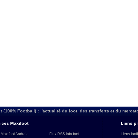
t (100% Football) : l'actualité du foot, des transferts et du mercat
ices Maxifoot
Liens pr
 Maxifoot Android
Flux RSS info foot
Liens foot