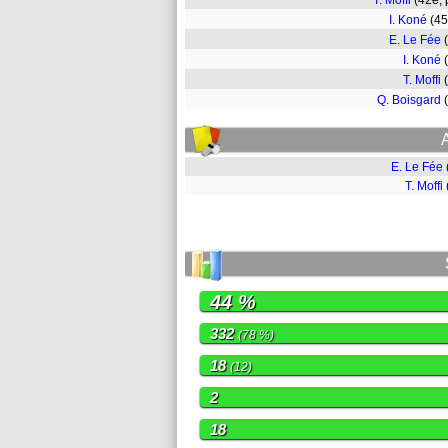
T. Moffi
(42e,
I. Koné
(4
E. Le Fée
I. Koné
T. Moffi
Q. Boisgard
E. Le Fée
T. Moffi
44 %
332
(78 %)
18
(12)
2
18