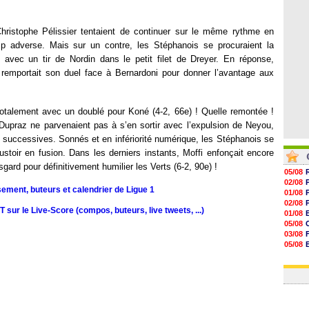
16h37
16h33
16h27
hristophe Pélissier tentaient de continuer sur le même rythme en
16h22
 adverse. Mais sur un contre, les Stéphanois se procuraient la
 avec un tir de Nordin dans le petit filet de Dreyer. En réponse,
 remportait son duel face à Bernardoni pour donner l’avantage aux
 totalement avec un doublé pour Koné (4-2, 66e) ! Quelle remontée !
upraz ne parvenaient pas à s’en sortir avec l’expulsion de Neyou,
 successives. Sonnés et en infériorité numérique, les Stéphanois se
stoir en fusion. Dans les derniers instants, Moffi enfonçait encore
gard pour définitivement humilier les Verts (6-2, 90e) !
05/08
02/08
sement, buteurs et calendrier de Ligue 1
01/08
02/08
sur le Live-Score (compos, buteurs, live tweets, ...)
01/08
05/08
03/08
05/08
03/08
03/08