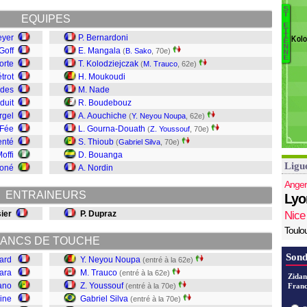
L
S
T
EQUIPES
S
E
Cr
T
F
I
eyer
P. Bernardoni
Kolo
E
D
B
N
Goff
E. Mangala
(
B. Sako
, 70e)
N
G
E
orte
T. Kolodziejczak
(
M. Trauco
, 62e)
Sa
trot
H. Moukoudi
Si
ndes
M. Nade
Y
duit
R. Boudebouz
T
rgel
A. Aouchiche
(
Y. Neyou Noupa
, 62e)
N
 Fée
L. Gourna-Douath
(
Z. Youssouf
, 70e)
enté
S. Thioub
(
Gabriel Silva
, 70e)
Moffi
D. Bouanga
Ligu
Koné
A. Nordin
Anger
ENTRAINEURS
Lyo
sier
P. Dupraz
Nice
Toulo
ANCS DE TOUCHE
Sond
ard
Y. Neyou Noupa
(entré à la 62e)
tara
M. Trauco
(entré à la 62e)
Zidan
ano
Z. Youssouf
(entré à la 70e)
Franc
ine
Gabriel Silva
(entré à la 70e)