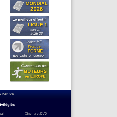
MONDIAL
2026
Le meilleur effectif
LIGUE 1
saison
2025-26
Indice MF :
l'état de
FORME
des clubs en europe
Classements des
BUTEURS
en EUROPE
o 24h/24
ivilégiés
ball
Cinema et DVD