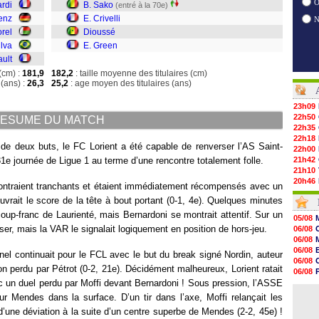
O
ardi
B. Sako
(entré à la 70e)
enz
E. Crivelli
orel
Dioussé
ilva
E. Green
ault
(cm) :
181,9
182,2
: taille moyenne des titulaires (cm)
(ans) :
26,3
25,2
: age moyen des titulaires (ans)
23h09
22h50
ESUME DU MATCH
22h35
22h18
de deux buts, le FC Lorient a été capable de renverser l’AS Saint-
22h00
31e journée de Ligue 1 au terme d’une rencontre totalement folle.
21h42
21h10
20h46
ontraient tranchants et étaient immédiatement récompensés avec un
20h30
vrait le score de la tête à bout portant (0-1, 4e). Quelques minutes
20h01
19h18
 coup-franc de Laurienté, mais Bernardoni se montrait attentif. Sur un
05/08
19h09
ser, mais la VAR le signalait logiquement en position de hors-jeu.
06/08
18h48
06/08
18h37
06/08
nel continuait pour le FCL avec le but du break signé Nordin, auteur
18h29
06/08
17h58
lon perdu par Pétrot (0-2, 21e). Décidément malheureux, Lorient ratait
06/08
17h46
vec un duel perdu par Moffi devant Bernardoni ! Sous pression, l’ASSE
06/08
17h32
06/08
r Mendes dans la surface. D’un tir dans l’axe, Moffi relançait les
17h16
16h59
 d’une déviation à la suite d’un centre superbe de Mendes (2-2, 45e) !