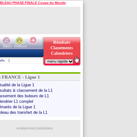
BLEAU PHASE FINALE Coupe du Monde
Résultats
Bayern
Dortmund
Classements
Calendriers
ubs
|
s FRANCE - Ligue 1
ualité de la Ligue 1
sultats & classement de la L1
assement des buteurs de L1
lendrier L1 complet
lmarès de la Ligue 1
bleau des transfert de la L1
emplacement publicitaire