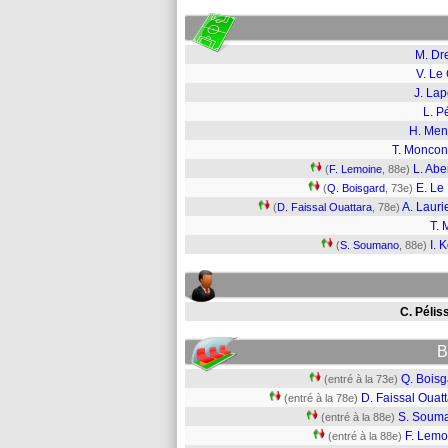
M. Dr
V. Le 
J. Lap
L. Pé
H. Me
T. Moncon
L. Abe
(
F. Lemoine
, 88e)
E. Le
(
Q. Boisgard
, 73e)
A. Lauri
(
D. Faissal Ouattara
, 78e)
T. 
I. 
(
S. Soumano
, 88e)
C. Pélis
B
Q. Boisg
(entré à la 73e)
D. Faissal Ouat
(entré à la 78e)
S. Soum
(entré à la 88e)
F. Lemo
(entré à la 88e)