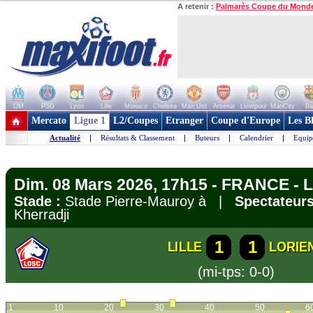
A retenir :
Palmarès Coupe du Mond
OM
PSG
Lyon
Lille
Monaco
Chelsea
Man Utd
Arsenal
Liverpool
ManCity
Ba
+ de clubs
Mercato
Ligue 1
L2/Coupes
Etranger
Coupe d'Europe
Les B
Actualité
|
Résultats & Classement
|
Buteurs
|
Calendrier
|
Equip
Dim. 08 Mars 2026, 17h15 - FRANCE - L
Stade :
Stade Pierre-Mauroy à |
Spectateurs
Kherradji
1
1
LILLE
LORIE
(mi-tps: 0-0)
1
10
20
30
40
50
6