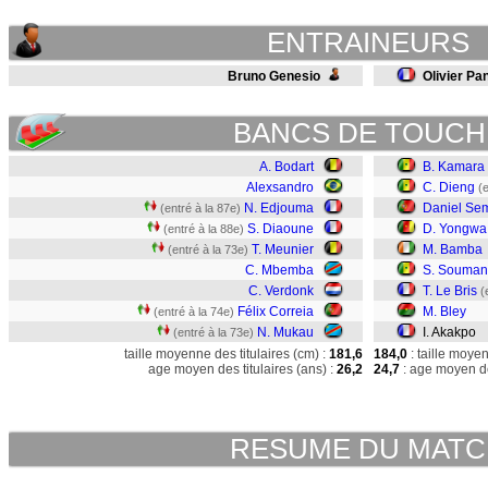
ENTRAINEURS
Bruno Genesio
Olivier Pa
BANCS DE TOUCH
A. Bodart
B. Kamara
Alexsandro
C. Dieng
(
N. Edjouma
Daniel Se
(entré à la 87e)
S. Diaoune
D. Yongwa
(entré à la 88e)
T. Meunier
M. Bamba
(entré à la 73e)
C. Mbemba
S. Souma
C. Verdonk
T. Le Bris
(
Félix Correia
M. Bley
(entré à la 74e)
N. Mukau
I. Akakpo
(entré à la 73e)
taille moyenne des titulaires (cm) :
181,6
184,0
: taille moye
age moyen des titulaires (ans) :
26,2
24,7
: age moyen de
RESUME DU MAT