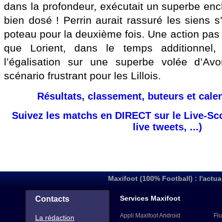
dans la profondeur, exécutait un superbe en
bien dosé ! Perrin aurait rassuré les siens s’
poteau pour la deuxième fois. Une action pas
que Lorient, dans le temps additionnel, 
l’égalisation sur une superbe volée d’Av
scénario frustrant pour les Lillois.
Résultats, classement, buteurs et cale
Suivez les matchs en DIRECT sur le Live-Sc
live tweets, ...)
Maxifoot (100% Football) : l'actua
Services Maxifoot
Contacts
Appli Maxifoot Android
Flu
La rédaction