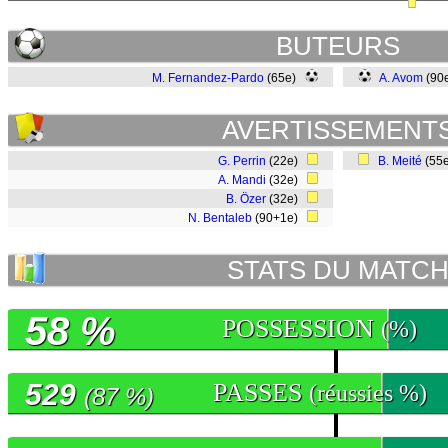
BUTEURS
M. Fernandez-Pardo
(65e)
A. Avom
(90
AVERTISSEMENT
G. Perrin
(22e)
B. Meité
(55
A. Mandi
(32e)
B. Özer
(32e)
N. Bentaleb
(90+1e)
STATS DU MATC
58 %
POSSESSION
(%)
529
PASSES
(réussies %)
(87 %)