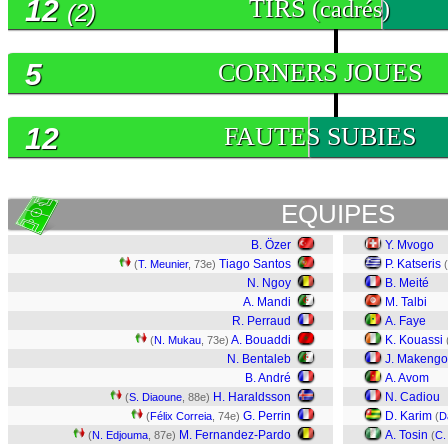
12
TIRS
(cadrés)
(2)
5
CORNERS JOUES
12
FAUTES SUBIES
EQUIPES
B. Özer
Y. Mvogo
Tiago Santos
P. Katseris
(
T. Meunier
, 73e)
(
N. Ngoy
B. Meité
A. Mandi
M. Talbi
R. Perraud
A. Faye
A. Bouaddi
K. Kouassi
(
N. Mukau
, 73e)
N. Bentaleb
J. Makengo
B. André
A. Avom
H. Haraldsson
N. Cadiou
(
S. Diaoune
, 88e)
G. Perrin
D. Karim
(
Félix Correia
, 74e)
(
D
M. Fernandez-Pardo
A. Tosin
(
N. Edjouma
, 87e)
(
C.