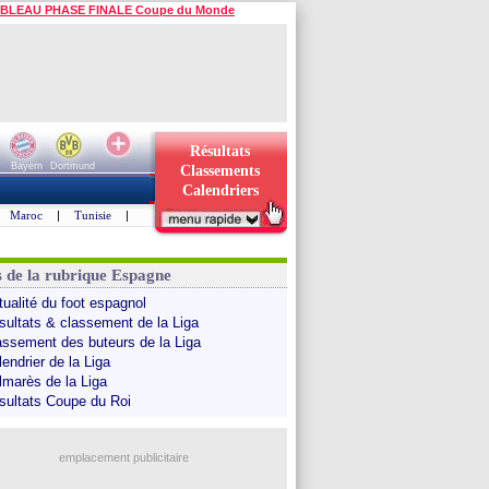
BLEAU PHASE FINALE Coupe du Monde
Résultats
Bayern
Dortmund
Classements
Calendriers
Maroc
|
Tunisie
|
s de la rubrique Espagne
tualité du foot espagnol
sultats & classement de la Liga
assement des buteurs de la Liga
endrier de la Liga
lmarès de la Liga
sultats Coupe du Roi
emplacement publicitaire