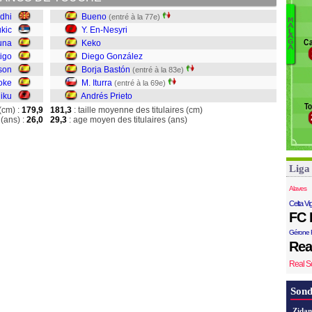
K
rdhi
Bueno
(entré à la 77e)
S
M
A
ukic
Y. En-Nesyri
B
L
A
Ca
una
Keko
G
E
A
igo
Diego González
K
son
Borja Bastón
(entré à la 83e)
D
oke
M. Iturra
(entré à la 69e)
It
iku
Andrés Prieto
To
Pr
(cm) :
179,9
181,3
: taille moyenne des titulaires (cm)
(ans) :
26,0
29,3
: age moyen des titulaires (ans)
Liga
Alaves
Celta Vi
FC 
Gérone 
Rea
Real S
Sond
Zidan