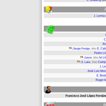
E. Boateng
(9
J. Lerma
C
Ro
E. Ca
(
Sergio Postigo
, 46e)
Pedro L
Ivi L
(
Jason
, 69e)
Camp
(
S. Lukic
, 83e)
J. L
José Luis Mor
E. Boa
Roger M
Francisco José López Fernán
B