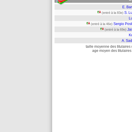
E. Ba
S. L
(entré à la 83e)
L
Sergio Post
(entré à la 46e)
Ja
(entré à la 69e)
K
A. Sad
taille moyenne des titulaires 
age moyen des titulaires 