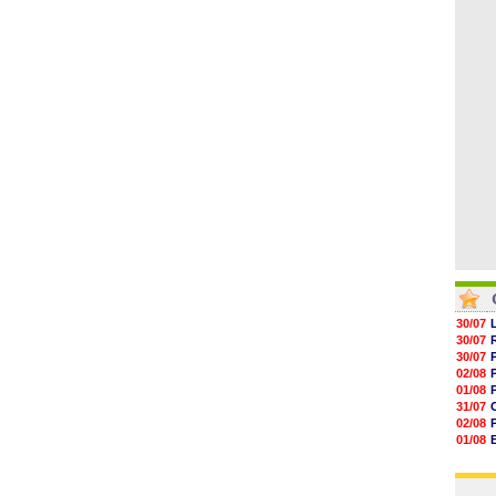
05/08
09h32
09h11
08h57
08h39
08h22
00h06
30/07
30/07
30/07
02/08
01/08
31/07
02/08
01/08
03/08
03/08