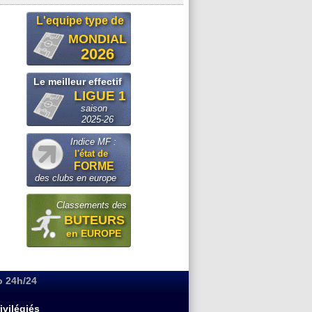
L'equipe type de
MONDIAL
2026
Le meilleur effectif
LIGUE 1
saison
2025-26
Indice MF :
l'état de
FORME
des clubs en europe
Classements des
BUTEURS
en EUROPE
o 24h/24
ivilégiés