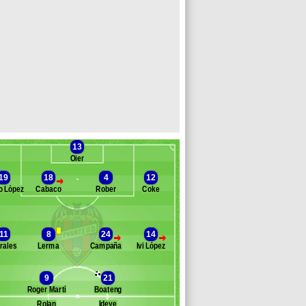
13
Oier
19
18
4
12
>
o López
Cabaco
Rober
Coke
Banc des remplaçants
Levante
11
8
24
14
>
>
rales
Lerma
Campaña
Ivi López
rdi
kic
una
9
21
ostigo
Roger Martí
Boateng
ason
Rolan
Ideye