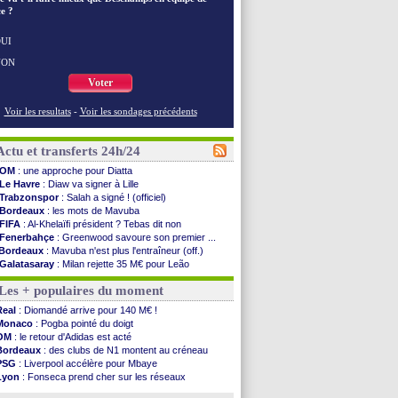
e ?
UI
NON
Voter
Voir les resultats
-
Voir les sondages précédents
Actu et transferts 24h/24
OM
: une approche pour Diatta
Le Havre
: Diaw va signer à Lille
Trabzonspor
: Salah a signé ! (officiel)
Bordeaux
: les mots de Mavuba
FIFA
: Al-Khelaïfi président ? Tebas dit non
Fenerbahçe
: Greenwood savoure son premier ...
Bordeaux
: Mavuba n'est plus l'entraîneur (off.)
Galatasaray
: Milan rejette 35 M€ pour Leão
Southampton
: D. Traoré prêté au Mans (officiel)
Les + populaires du moment
Real
: Vinicius tout proche de prolonger !
VIDEO
: un accueil impressionnant pour Salah !
Real
: Diomandé arrive pour 140 M€ !
Real
: Diomandé attendu ce jeudi à Madrid !
Monaco
: Pogba pointé du doigt
Real
: Rodri, la piste Barça se confirme
OM
: le retour d'Adidas est acté
PSG
: Akliouche arrive ce jeudi à Paris !
Bordeaux
: des clubs de N1 montent au créneau
Médias
: la Liga quitte beIN Sports !
PSG
: Liverpool accélère pour Mbaye
PSG
: pas d'inquiétude pour Rafael Pol
Lyon
: Fonseca prend cher sur les réseaux
Real
: ça se complique pour Rodri !
Trabzonspor
: une annonce pour Salah !
Barça
: Ferran Torres donne son feu vert au ...