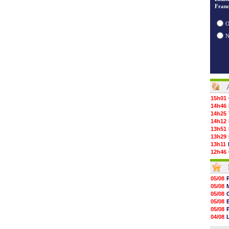
Franc
O
15h01
14h46
14h25
14h12
13h51
13h29
13h11
12h46
12h28
12h10
11h58
05/08
11h35
05/08
11h19
05/08
11h07
05/08
10h53
05/08
10h36
04/08
10h13
04/08
09h51