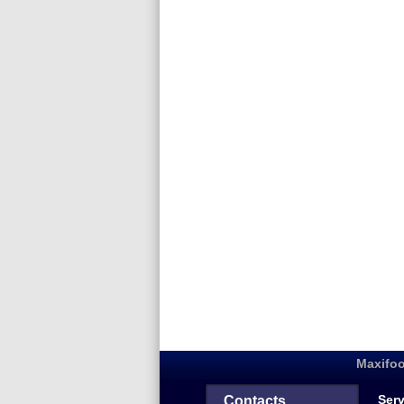
Maxifoo
Serv
Contacts