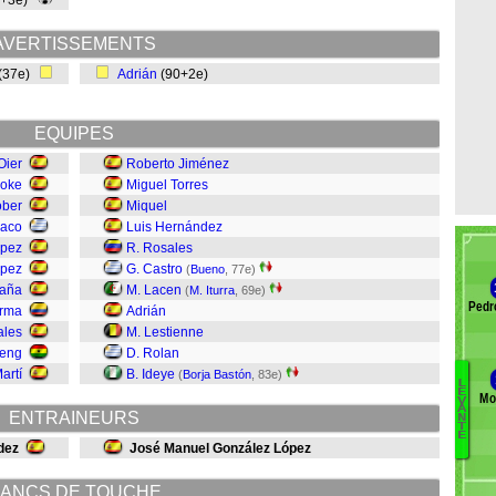
0+3e)
AVERTISSEMENTS
(37e)
Adrián
(90+2e)
EQUIPES
Oier
Roberto Jiménez
oke
Miguel Torres
ber
Miquel
baco
Luis Hernández
ópez
R. Rosales
ópez
G. Castro
(
Bueno
, 77e)
aña
M. Lacen
(
M. Iturra
, 69e)
Pedr
erma
Adrián
ales
M. Lestienne
teng
D. Rolan
artí
B. Ideye
(
Borja Bastón
, 83e)
L
E
Mo
V
Ba
A
ENTRAINEURS
N
Lu
T
E
L
dez
José Manuel González López
P
J
ANCS DE TOUCHE