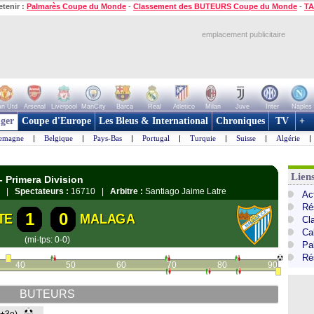
etenir :
Palmarès Coupe du Monde
-
Classement des BUTEURS Coupe du Monde
-
TA
emplacement publicitaire
n Utd
Arsenal
Liverpool
ManCity
Barca
Real
Atletico
Milan
Juve
Inter
Naples
ger
Coupe d'Europe
Les Bleus & International
Chroniques
TV
+
lemagne
|
Belgique
|
Pays-Bas
|
Portugal
|
Turquie
|
Suisse
|
Algérie
|
Lien
- Primera Division
ce |
Spectateurs :
16710 |
Arbitre :
Santiago Jaime Latre
Ac
Ré
1
0
TE
MALAGA
Cl
Cal
(mi-tps: 0-0)
Pa
Ré
40
50
60
70
80
90
BUTEURS