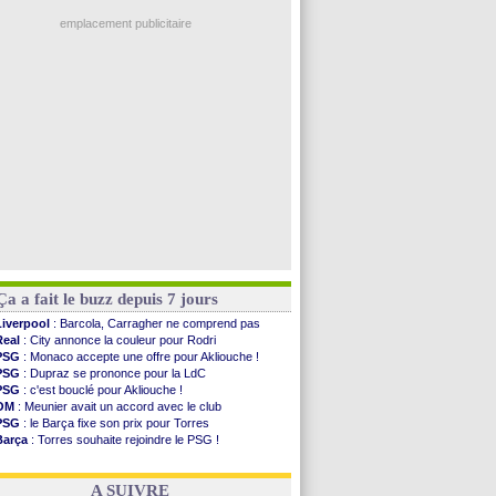
Real
: une nouvelle offre pour Vinicius
FIFA
: des excuses après le projet
emplacement publicitaire
Abha
: c'est fait pour Fekir (officiel)
Real
: réponse imminente de Vinicius
Arsenal
: Nørgaard transféré à Everton (off.)
Al-Ahli
: Deschamps a discuté !
PSG
: Luis Enrique satisfait malgré tout
Voir les brèves précédentes
Ça a fait le buzz depuis 7 jours
Liverpool
: Barcola, Carragher ne comprend pas
Real
: City annonce la couleur pour Rodri
PSG
: Monaco accepte une offre pour Akliouche !
PSG
: Dupraz se prononce pour la LdC
PSG
: c'est bouclé pour Akliouche !
OM
: Meunier avait un accord avec le club
PSG
: le Barça fixe son prix pour Torres
Barça
: Torres souhaite rejoindre le PSG !
FIFA
: Infantino sollicite Trump
Argentine
: quand Medina recadre... sa mère
A SUIVRE