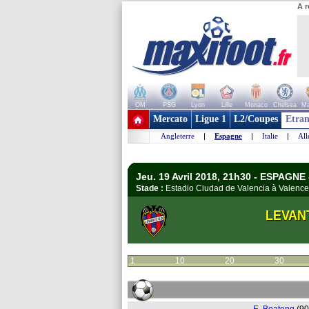
A r
OM
PSG
Lyon
Lille
Monaco
Chelsea
Ma
+ de clubs
Mercato
Ligue 1
L2/Coupes
Etran
Angleterre
|
Espagne
|
Italie
|
Al
Jeu. 19 Avril 2018, 21h30 - ESPAGNE 
Stade :
Estadio Ciudad de Valencia à Valen
LEVAN
1
10
20
30