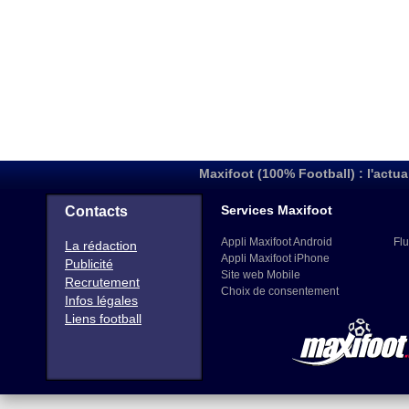
Maxifoot (100% Football) : l'actua
Services Maxifoot
Contacts
Appli Maxifoot Android
Flu
La rédaction
Appli Maxifoot iPhone
Publicité
Site web Mobile
Recrutement
Choix de consentement
Infos légales
Liens football