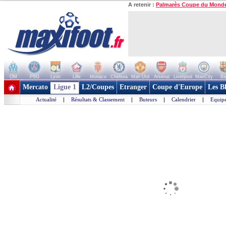
A retenir :
Palmarès Coupe du Mond
OM
PSG
Lyon
Lille
Monaco
Chelsea
Man Utd
Arsenal
Liverpool
ManCity
Ba
+ de clubs
Mercato
Ligue 1
L2/Coupes
Etranger
Coupe d'Europe
Les B
Actualité
|
Résultats & Classement
|
Buteurs
|
Calendrier
|
Equipe