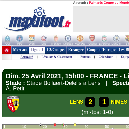
A retenir :
Palmarès Coupe du Mond
OM
PSG
Lyon
Lille
Monaco
Chelsea
Man Utd
Arsenal
Liverpool
ManCity
Ba
+ de clubs
Mercato
Ligue 1
L2/Coupes
Etranger
Coupe d'Europe
Les B
Actualité
|
Résultats & Classement
|
Buteurs
|
Calendrier
|
Equip
Dim. 25 Avril 2021, 15h00 - FRANCE - L
Stade :
Stade Bollaert-Delelis à Lens |
Spect
A. Petit
2
1
LENS
NIMES
(mi-tps: 1-0)
1
10
20
30
40
50
6