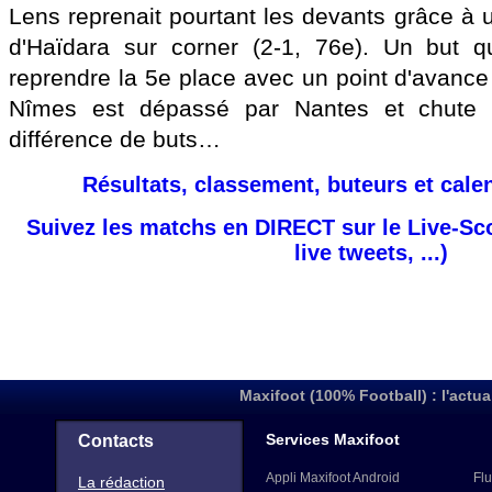
Lens reprenait pourtant les devants grâce à 
d'Haïdara sur corner (2-1, 76e). Un but 
reprendre la 5e place avec un point d'avance
Nîmes est dépassé par Nantes et chute 
différence de buts…
Résultats, classement, buteurs et cale
Suivez les matchs en DIRECT sur le Live-Sc
live tweets, ...)
Maxifoot (100% Football) : l'actua
Services Maxifoot
Contacts
Appli Maxifoot Android
Flu
La rédaction