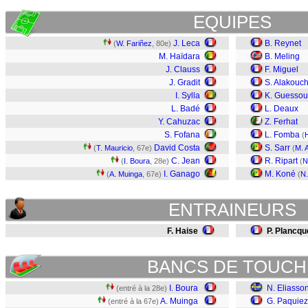
EQUIPES
J. Leca
B. Reynet
(
W. Fariñez
, 80e)
M. Haïdara
B. Meling
J. Clauss
F. Miguel
J. Gradit
S. Alakouc
I. Sylla
K. Guesso
L. Badé
L. Deaux
Y. Cahuzac
Z. Ferhat
S. Fofana
L. Fomba
(
H
David Costa
S. Sarr
(
T. Mauricio
, 67e)
(
M. A
C. Jean
R. Ripart
(
I. Boura
, 28e)
(
N
I. Ganago
M. Koné
(
A. Muinga
, 67e)
(
N
ENTRAINEURS
F. Haise
P. Plancqu
BANCS DE TOUCH
I. Boura
N. Eliasso
(entré à la 28e)
A. Muinga
G. Paquiez
(entré à la 67e)