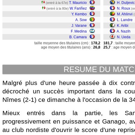
T. Mauricio
H. Duljevic
(entré à la 67e)
W. Fariñez
N. Roux
(entré à la 80e)
(e
Y. Kembo
M. Ahlinvi
(
A. Sow
L. Landre
J. Varane
K. Aribi
F. Medina
A. Nazih
B. Camara
N. Ueda
taille moyenne des titulaires (cm) :
178,2
181,7
: taille moye
age moyen des titulaires (ans) :
26,8
25,7
: age moyen de
RESUME DU MAT
Malgré plus d'une heure passée à dix cont
décroché un succès important dans la cou
Nîmes (2-1) ce dimanche à l'occasion de la 3
Mieux entrés dans la partie, les Sa
progressivement en puissance et Ganago, ave
au club nordiste d'ouvrir le score d'une repri