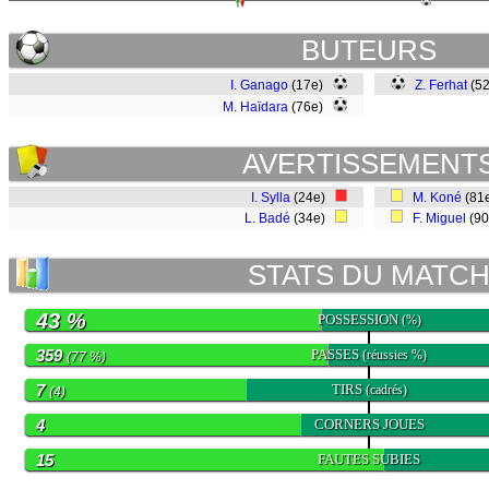
BUTEURS
I. Ganago
(17e)
Z. Ferhat
(52
M. Haïdara
(76e)
AVERTISSEMENT
I. Sylla
(24e)
M. Koné
(81
L. Badé
(34e)
F. Miguel
(9
STATS DU MATC
43 %
POSSESSION
(%)
359
PASSES
(réussies %)
(77 %)
7
TIRS
(cadrés)
(4)
4
CORNERS JOUES
15
FAUTES SUBIES