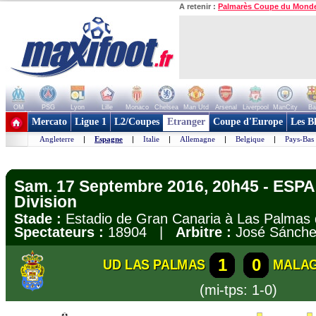
A retenir :
Palmarès Coupe du Mond
OM
PSG
Lyon
Lille
Monaco
Chelsea
Man Utd
Arsenal
Liverpool
ManCity
Ba
+ de clubs
Mercato
Ligue 1
L2/Coupes
Etranger
Coupe d'Europe
Les B
Angleterre
|
Espagne
|
Italie
|
Allemagne
|
Belgique
|
Pays-Bas
Sam. 17 Septembre 2016, 20h45 - ESPA
Division
Stade :
Estadio de Gran Canaria à Las Palma
Spectateurs :
18904 |
Arbitre :
José Sánch
1
0
UD LAS PALMAS
MALA
(mi-tps: 1-0)