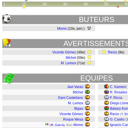
1
10
20
30
40
50
6
BUTEURS
Momo
(10e, pen.)
AVERTISSEMENT
Vicente Gómez
(49e)
Recio
(9e)
Míchel
(59e)
M. Lemos
(71e)
EQUIPES
Javi Varas
C. Kameni
Míchel
R. Rosales
Dani Castellano
F. Ricca
M. Lemos
Diego Llor
Bigas
Bakary Ko
Vicente Gómez
Recio
(
Y. E
Roque Mesa
G. Castro
(
Momo
Ignacio C
(
M. García
, 81e)