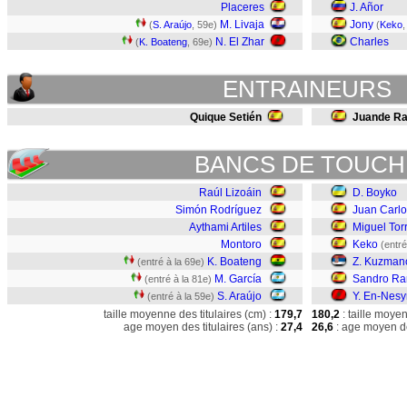
Placeres
J. Añor
M. Livaja
Jony
(
S. Araújo
, 59e)
(
Keko
,
N. El Zhar
Charles
(
K. Boateng
, 69e)
ENTRAINEURS
Quique Setién
Juande R
BANCS DE TOUCH
Raúl Lizoáin
D. Boyko
Simón Rodríguez
Juan Carlo
Aythami Artiles
Miguel Tor
Montoro
Keko
(entré
K. Boateng
Z. Kuzman
(entré à la 69e)
M. García
Sandro Ra
(entré à la 81e)
S. Araújo
Y. En-Nesy
(entré à la 59e)
taille moyenne des titulaires (cm) :
179,7
180,2
: taille moye
age moyen des titulaires (ans) :
27,4
26,6
: age moyen de