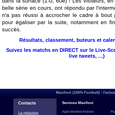
dans la surface (1-0, 60e) ! Les visiteurs, en
belle série en cours, ont répondu par l'interm
n'a pas réussi à accrocher le cadre à bout p
pour égaliser par la suite, notamment en f
succès.
Résultats, classement, buteurs et cale
Suivez les matchs en DIRECT sur le Live-Sc
live tweets, ...)
Maxifoot (100% Football) : l'actua
Services Maxifoot
Contacts
Appli Maxifoot Android
Flu
La rédaction