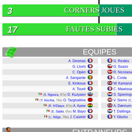
3
CORNERS JOUES
17
FAUTES SUBIES
EQUIPES
A. Desmas
G. Restes
G. Lloris
G. Suazo
C. Opéri
R. Nicolais
A. Sangante
L. Costa
E. Kinkoue
W. Kamanz
A. Touré
C. Mawissa
D. Kuzyaev
S. Spiering
(
S. Ngoura
, 87e)
O. Targhalline
V. Sierro
(
Y. Kechta
, 78e)
(
C
A. Ayew
A. Dønnum
(
R. N'Diaye
, 87e)
M. Bayo
T. Dallinga
(
E. Sabbi
, 65e)
J. Casimir
Y. Gboho
(
L. Négo
, 78e)