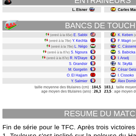
ENTRAINEURS
L. Elsner
Carles Mar
BANCS DE TOUCH
E. Sabbi
K. Keben
(entré à la 65e)
(
Y. Kechta
F. Magri
(entré à la 78e)
(en
L. Négo
C. Cásser
(entré à la 78e)
S. Ngoura
S. Babicka
(entré à la 87e)
R. N'Diaye
I. Aradj
(entré à la 87e)
S. Grandsir
N. Skyttä
M. Gorgelin
César Gela
O. El Hajjam
I. Cissoko
Y. Salmier
Álex Domí
taille moyenne des titulaires (cm) :
184,5
183,1
: taille moye
age moyen des titulaires (ans) :
26,3
23,5
: age moyen de
RESUME DU MAT
Fin de série pour le TFC. Après trois victoire
1, Toulouse s'est incliné sur la pelouse du H