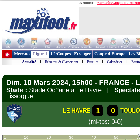
A retenir :
Palmarès Coupe du Mond
OM
PSG
Lyon
Lille
Monaco
Chelsea
Man Utd
Arsenal
Liverpool
ManCity
Ba
+ de clubs
Mercato
Ligue 1
L2/Coupes
Etranger
Coupe d'Europe
Les B
Actualité
|
Résultats & Classement
|
Buteurs
|
Calendrier
|
Equip
Dim. 10 Mars 2024, 15h00 - FRANCE - L
Stade :
Stade Oc?ane à Le Havre |
Spectate
Lissorgue
1
0
LE HAVRE
TOULO
(mi-tps: 0-0)
1
10
20
30
40
50
6