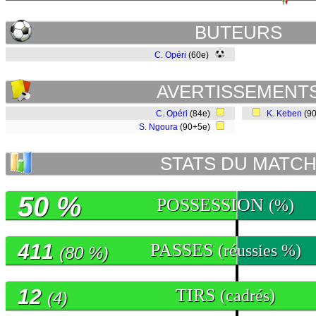
BUTEURS
C. Opéri
(60e)
AVERTISSEMENT
C. Opéri
(84e)
K. Keben
(9
S. Ngoura
(90+5e)
STATS DU MATC
50 %
POSSESSION
(%)
411
PASSES
(réussies %)
(80 %)
12
TIRS
(cadrés)
(4)