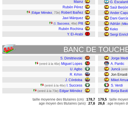
Mainz
G. Escalan
Rubén Pérez
Saúl Berjó
Robert Ibañez
(
Edgar Méndez
, 73e)
Ander Cap
Javi Márquez
Dani Garcí
Piti
(
I. Success
, 46e)
Adrián
(
Mik
Rubén Rochina
Keko
Y. El-Arabi
Sergi Enric
BANC DE TOUCH
S. Dimitrievski
Jorge Medi
Miguel Lopes
A. Pantic
(entré à la 46e)
U. Agbo
Juncà
(entr
R. Krhin
Jon Errasti
J. Córdoba
Mikel Arru
I. Success
S. Verdi
(entré à la 46e)
Edgar Méndez
Borja Bast
(entré à la 73e)
taille moyenne des titulaires (cm) :
178,7
179,5
: taille moye
age moyen des titulaires (ans) :
27,6
26,6
: age moyen de