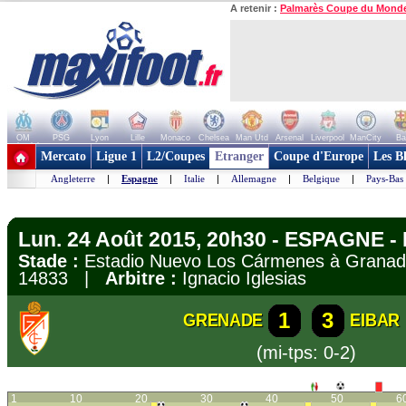
A retenir :
Palmarès Coupe du Mond
OM
PSG
Lyon
Lille
Monaco
Chelsea
Man Utd
Arsenal
Liverpool
ManCity
Ba
+ de clubs
Mercato
Ligue 1
L2/Coupes
Etranger
Coupe d'Europe
Les B
Angleterre
|
Espagne
|
Italie
|
Allemagne
|
Belgique
|
Pays-Bas
Lun. 24 Août 2015, 20h30 - ESPAGNE - 
Stade :
Estadio Nuevo Los Cármenes à Gran
14833 |
Arbitre :
Ignacio Iglesias
1
3
GRENADE
EIBAR
(mi-tps: 0-2)
1
10
20
30
40
50
6