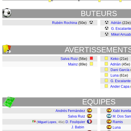
BUTEURS
Rubén Rochina
(50e)
Adrián
(22e
G. Escalant
Mikel Arrua
AVERTISSEMENT
Salva Ruiz
(56e)
Keko
(21e)
Mainz
(89e)
Adrián
(45e
Dani García
Luna
(61e)
G. Escalante
Ander Capa
EQUIPES
Andrés Fernández
Xabi Irureta
Salva Ruiz
M. Dos San
D. Foulquier
Ramis
(
Miguel Lopes
, 46e)
J. Babin
Luna