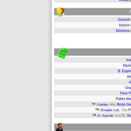
Alcalá
Granell
Iraizoz
Muniesa
Ira
Muni
B. Espi
Al
A
Gra
Pere 
Pablo Ma
Borja Ga
(
Juanpe
, 86e)
P
(
Douglas Luiz
, 73e)
C. St
(
O. Kayode
, 81e)