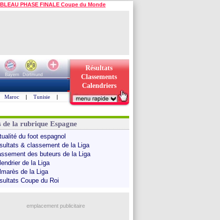
BLEAU PHASE FINALE Coupe du Monde
Résultats
Bayern
Dortmund
Classements
Calendriers
Maroc
|
Tunisie
|
s de la rubrique Espagne
tualité du foot espagnol
sultats & classement de la Liga
assement des buteurs de la Liga
endrier de la Liga
lmarès de la Liga
sultats Coupe du Roi
emplacement publicitaire