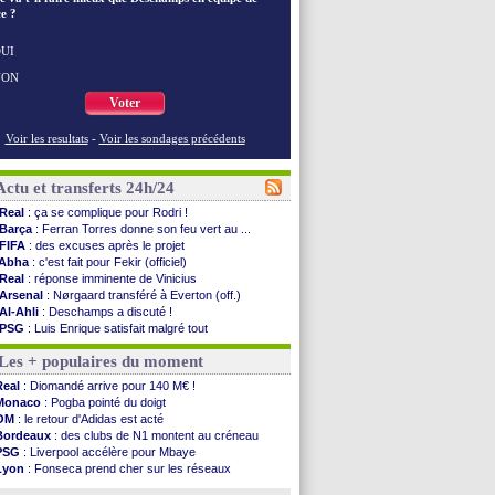
e ?
UI
NON
Voter
Voir les resultats
-
Voir les sondages précédents
Actu et transferts 24h/24
Real
: ça se complique pour Rodri !
Barça
: Ferran Torres donne son feu vert au ...
FIFA
: des excuses après le projet
Abha
: c'est fait pour Fekir (officiel)
Real
: réponse imminente de Vinicius
Arsenal
: Nørgaard transféré à Everton (off.)
Al-Ahli
: Deschamps a discuté !
PSG
: Luis Enrique satisfait malgré tout
Monaco
: Pogba pointé du doigt
Les + populaires du moment
Rennes
: Zabiri n'est pas fan de la L1
Rennes
: une offre de Fulham pour Aït Boudlal
Real
: Diomandé arrive pour 140 M€ !
VIDEO
: Thomasson et Cresswell réconciliés
Monaco
: Pogba pointé du doigt
Dunkerque
: Nzonzi avait des pistes en L1
OM
: le retour d'Adidas est acté
Lyon
: Mangala sur le départ
Bordeaux
: des clubs de N1 montent au créneau
Amical
: Arsenal s'incline face au Real Betis
PSG
: Liverpool accélère pour Mbaye
Amical
: lourde défaite pour le PSG
Lyon
: Fonseca prend cher sur les réseaux
Man City
: Maresca flou pour Reijnders
Trabzonspor
: une annonce pour Salah !
LdC
: Fenerbahçe prend une belle option