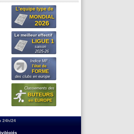
L'equipe type de
MONDIAL
2026
Le meilleur effectif
LIGUE 1
saison
2025-26
Indice MF :
l'état de
FORME
des clubs en europe
Classements des
BUTEURS
en EUROPE
o 24h/24
ivilégiés