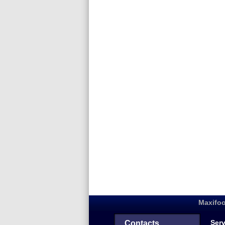
Maxifoo
Serv
Contacts