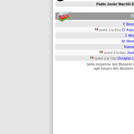
Pablo Javier Machín D
B
Y. Bou
O. Kay
(entré à la 81e)
J. Mo
M. Mor
Rama
Jua
(entré à la 86e)
Douglas L
(entré à la 73e)
taille moyenne des titulaires 
age moyen des titulaires 