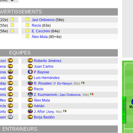
(28e)
AVERTISSEMENTS
(22e)
Javi Ontiveros
(58e)
(55e)
Recio
(63e)
(56e)
E. Cecchini
(64e)
Álex Mula
(90+4e)
EQUIPES
izoz
Roberto Jiménez
esa
Juan Carlos
nosa
P. Baysse
calá
Luis Hernández
day
R. Rosales
(
Y. En-Nesyri
, 82e)
nell
Recio
Pons
Z. Kuzmanovic
(
Javi Ontiveros
, 54e)
ffeo
Álex Mula
G
É
R
rcía
Adrián
Ma
O
D
N
ortu
J. Añor
(
Jony
, 46e)
E
J
uani
Borja Bastón
F
C
R
M
ENTRAINEURS
Mo