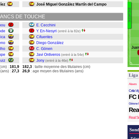
K
íez
José Miguel González Martín del Campo
B
M
A
Jo
L
ANCS DE TOUCHE
A
G
J
A
nou
E. Cecchini
G
ode
Y. En-Nesyri
(entré à la 82e)
D
jica
Cifuentes
C
E
eno
Diego González
Juan
C
lho
C. Gönen
npe
Javi Ontiveros
(entré à la 54e)
uiz
Jony
(entré à la 46e)
(cm) :
181,9
182,3
: taille moyenne des titulaires (cm)
(ans) :
27,3
26,9
: age moyen des titulaires (ans)
Liga
Alaves
Celta Vi
FC 
Gérone 
Rea
Real S
Sond
Zidan