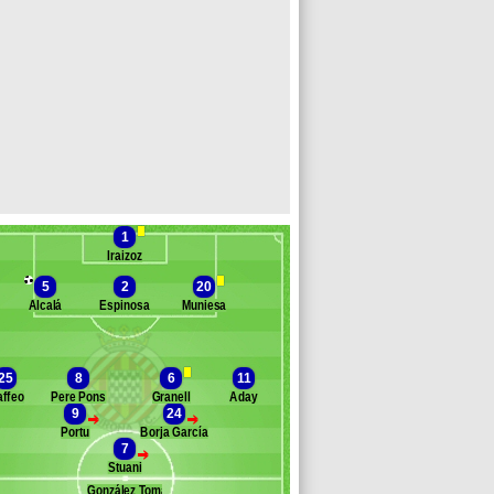
1
Iraizoz
5
2
20
Alcalá
Espinosa
Muniesa
Banc des remplaçants
Gérone FC
25
8
6
11
ffeo
Pere Pons
Granell
Aday
ouglas Luiz
9
24
>
>
uanpe
Portu
Borja García
amalho
7
>
oreno
Stuani
jica
González Tomás