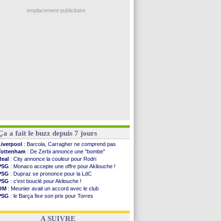
EdF
: Infantino complimente Mbappé
Al-Diriyah
: Mbemba arrive libre (officiel)
emplacement publicitaire
Atletico
: le plan d'Alvarez à son retour
Amical
: premier succès pour Brest
VIDEO
: le joli but de Greenwood avec le Fener !
CdM 2030
: une promesse d'Infantino au Maroc ...
PSG
: la compo pour le premier match amical
Voir les brèves précédentes
Ça a fait le buzz depuis 7 jours
Liverpool
: Barcola, Carragher ne comprend pas
Tottenham
: De Zerbi annonce une "bombe"
Real
: City annonce la couleur pour Rodri
PSG
: Monaco accepte une offre pour Akliouche !
PSG
: Dupraz se prononce pour la LdC
PSG
: c'est bouclé pour Akliouche !
OM
: Meunier avait un accord avec le club
PSG
: le Barça fixe son prix pour Torres
Barça
: Torres souhaite rejoindre le PSG !
FIFA
: Infantino sollicite Trump
A SUIVRE