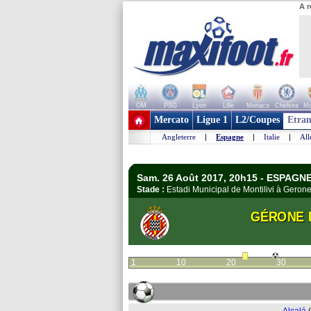
A r
OM
PSG
Lyon
Lille
Monaco
Chelsea
Ma
+ de clubs
Mercato
Ligue 1
L2/Coupes
Etran
Angleterre
|
Espagne
|
Italie
|
Al
Sam. 26 Août 2017, 20h15 - ESPAGNE 
Stade :
Estadi Municipal de Montilivi à Gero
GÉRONE 
1
10
20
30