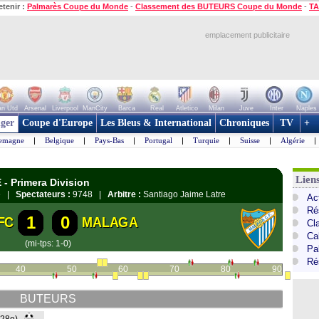
etenir :
Palmarès Coupe du Monde
-
Classement des BUTEURS Coupe du Monde
-
TA
emplacement publicitaire
n Utd
Arsenal
Liverpool
ManCity
Barca
Real
Atletico
Milan
Juve
Inter
Naples
ger
Coupe d'Europe
Les Bleus & International
Chroniques
TV
+
lemagne
|
Belgique
|
Pays-Bas
|
Portugal
|
Turquie
|
Suisse
|
Algérie
|
Lien
- Primera Division
ne |
Spectateurs :
9748 |
Arbitre :
Santiago Jaime Latre
Ac
Ré
1
0
FC
MALAGA
Cl
Cal
(mi-tps: 1-0)
Pa
Ré
40
50
60
70
80
90
BUTEURS