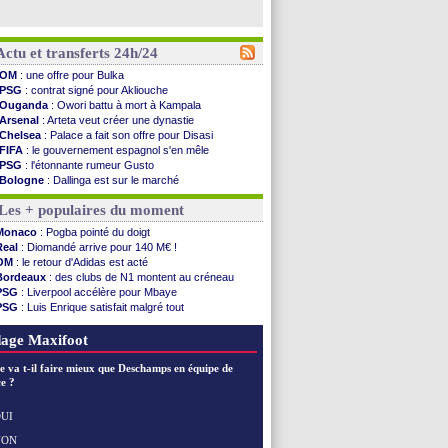
Actu et transferts 24h/24
OM
: une offre pour Bulka
PSG
: contrat signé pour Akliouche
Ouganda
: Owori battu à mort à Kampala
Arsenal
: Arteta veut créer une dynastie
Chelsea
: Palace a fait son offre pour Disasi
FIFA
: le gouvernement espagnol s'en mêle
PSG
: l'étonnante rumeur Gusto
Bologne
: Dallinga est sur le marché
OM
: accord trouvé avec Man City pour Rulli
Les + populaires du moment
OM
: Medina vers Leverkusen pour 25 M€
Uruguay
: Forlan nommé sélectionneur (officiel)
Monaco
: Pogba pointé du doigt
Séville
: Juanlu signe à Bournemouth (officiel)
Real
: Diomandé arrive pour 140 M€ !
PSG
: Ndjantou heureux d'avoir rejoué
OM
: le retour d'Adidas est acté
Real
: Diomandé pour 140 M€ ! (officiel)
Bordeaux
: des clubs de N1 montent au créneau
Man City
: Rodri préfère le Barça au Real !
PSG
: Liverpool accélère pour Mbaye
Rennes
: Aït Boudlal veut rejoindre Fulham
PSG
: Luis Enrique satisfait malgré tout
Aston Villa
: Liverpool cible aussi Konsa
Real
: une nouvelle offre pour Vinicius
OM
: une approche pour Diatta
Lyon
: Fonseca prend cher sur les réseaux
age Maxifoot
Le Havre
: Diaw va signer à Lille
Trabzonspor
: Salah a signé ! (officiel)
e va t-il faire mieux que Deschamps en équipe de
Bordeaux
: les mots de Mavuba
e ?
FIFA
: Al-Khelaïfi président ? Tebas dit non
Fenerbahçe
: Greenwood savoure son premier ...
UI
Bordeaux
: Mavuba n'est plus l'entraîneur (off.)
NON
Voir les brèves précédentes