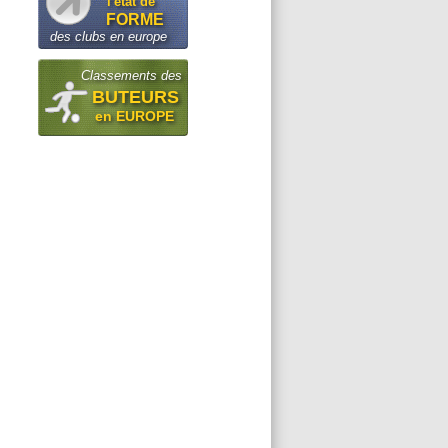
l'état de
FORME
des clubs en europe
Classements des
BUTEURS
en EUROPE