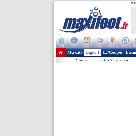
A r
OM
PSG
Lyon
Lille
Monaco
Chelsea
Ma
+ de clubs
Mercato
Ligue 1
L2/Coupes
Etran
Actualité
|
Résultats & Classement
|