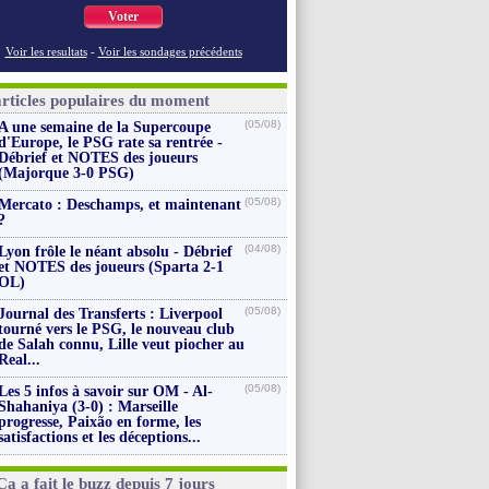
Voter
Voir les resultats
-
Voir les sondages précédents
articles populaires du moment
(05/08)
A une semaine de la Supercoupe
d'Europe, le PSG rate sa rentrée -
Débrief et NOTES des joueurs
(Majorque 3-0 PSG)
(05/08)
Mercato : Deschamps, et maintenant
?
(04/08)
Lyon frôle le néant absolu - Débrief
et NOTES des joueurs (Sparta 2-1
OL)
(05/08)
Journal des Transferts : Liverpool
tourné vers le PSG, le nouveau club
de Salah connu, Lille veut piocher au
Real...
(05/08)
Les 5 infos à savoir sur OM - Al-
Shahaniya (3-0) : Marseille
progresse, Paixão en forme, les
satisfactions et les déceptions...
Ça a fait le buzz depuis 7 jours