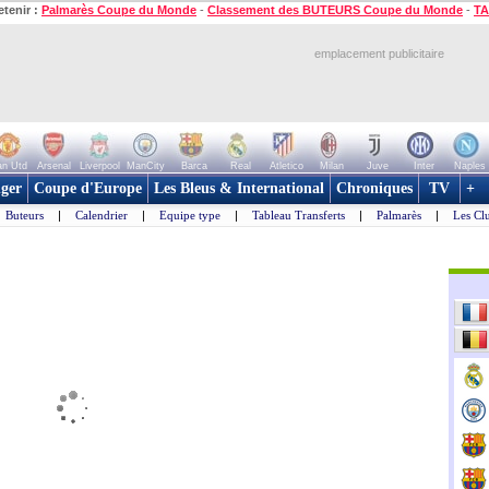
etenir :
Palmarès Coupe du Monde
-
Classement des BUTEURS Coupe du Monde
-
TA
emplacement publicitaire
n Utd
Arsenal
Liverpool
ManCity
Barca
Real
Atletico
Milan
Juve
Inter
Naples
ger
Coupe d'Europe
Les Bleus & International
Chroniques
TV
+
Buteurs
|
Calendrier
|
Equipe type
|
Tableau Transferts
|
Palmarès
|
Les Cl