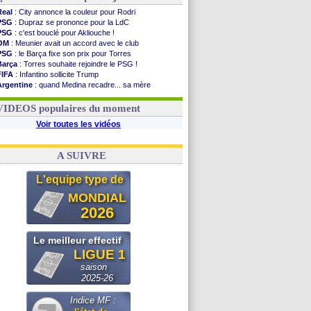
Real
: City annonce la couleur pour Rodri
PSG
: Dupraz se prononce pour la LdC
PSG
: c'est bouclé pour Akliouche !
OM
: Meunier avait un accord avec le club
PSG
: le Barça fixe son prix pour Torres
Barça
: Torres souhaite rejoindre le PSG !
FIFA
: Infantino sollicite Trump
Argentine
: quand Medina recadre... sa mère
Real
: le démenti de Leipzig pour Diomandé
OM
: Paixão attire un 2e club anglais
VIDEOS populaires du moment
Voir toutes les vidéos
A SUIVRE
L'equipe type de
MONDIAL
2026
Le meilleur effectif
LIGUE 1
saison
2025-26
Indice MF :