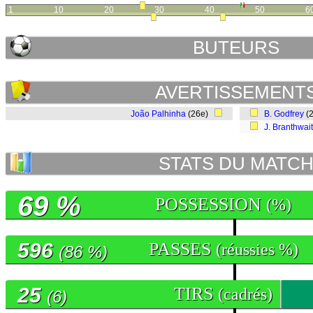
1
10
20
30
40
50
6
BUTEURS
AVERTISSEMENT
João Palhinha
(26e)
B. Godfrey
(
J. Branthwai
STATS DU MATC
69 %
POSSESSION
(%)
596
PASSES
(réussies %)
(86 %)
25
TIRS
(cadrés)
(6)