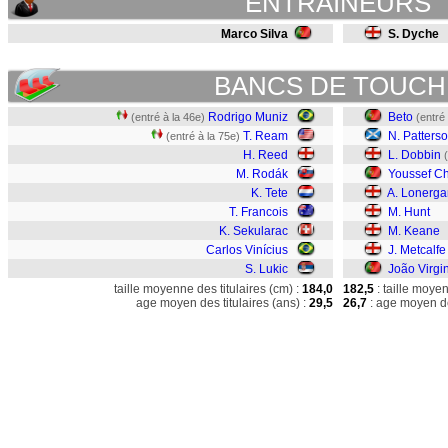
ENTRAINEURS
Marco Silva
S. Dyche
BANCS DE TOUCH
Rodrigo Muniz
Beto
(entré à la 46e)
(entré
T. Ream
N. Patters
(entré à la 75e)
H. Reed
L. Dobbin
M. Rodák
Youssef Ch
K. Tete
A. Lonerga
T. Francois
M. Hunt
K. Sekularac
M. Keane
Carlos Vinícius
J. Metcalfe
S. Lukic
João Virgi
taille moyenne des titulaires (cm) :
184,0
182,5
: taille moye
age moyen des titulaires (ans) :
29,5
26,7
: age moyen de