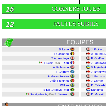
15
CORNERS JOUES
12
FAUTES SUBIES
EQUIPES
B. Leno
J. Pickford
T. Castagne
A. Young
(
N
T. Adarabioyo
B. Godfrey
I. Diop
J. Tarkowsk
(
T. Ream
, 75e)
A. Robinson
V. Mykolen
T. Cairney
J. Branthwa
Andreas Pereira
J. Harrison
João Palhinha
J. Garner
Willian
D. Calvert-
B. De Cordova-Reid
Danjuma
(
L
R. Jiménez
D. McNeil
(
Rodrigo Muniz
, 46e)