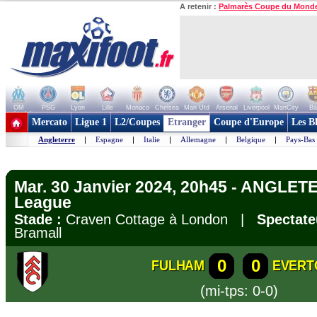
A retenir :
Palmarès Coupe du Mond
OM
PSG
Lyon
Lille
Monaco
Chelsea
Man Utd
Arsenal
Liverpool
ManCity
Ba
+ de clubs
Mercato
Ligue 1
L2/Coupes
Etranger
Coupe d'Europe
Les B
Angleterre
|
Espagne
|
Italie
|
Allemagne
|
Belgique
|
Pays-Bas
Mar. 30 Janvier 2024, 20h45 - ANGLET
League
Stade :
Craven Cottage à London |
Spectate
Bramall
0
0
FULHAM
EVERT
(mi-tps: 0-0)