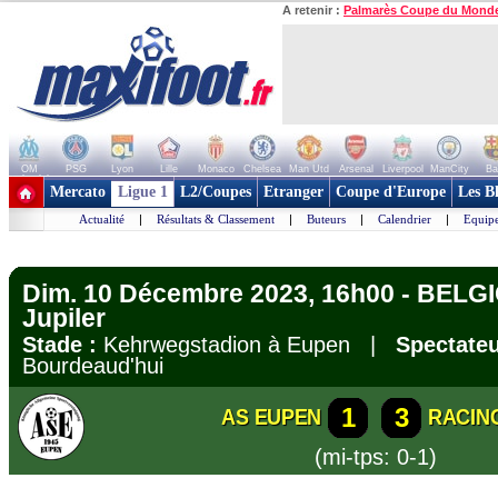
A retenir :
Palmarès Coupe du Mond
OM
PSG
Lyon
Lille
Monaco
Chelsea
Man Utd
Arsenal
Liverpool
ManCity
Ba
+ de clubs
Mercato
Ligue 1
L2/Coupes
Etranger
Coupe d'Europe
Les B
Actualité
|
Résultats & Classement
|
Buteurs
|
Calendrier
|
Equipe
Dim. 10 Décembre 2023, 16h00 - BELGI
Jupiler
Stade :
Kehrwegstadion à Eupen |
Spectateu
Bourdeaud'hui
1
3
AS EUPEN
RACIN
(mi-tps: 0-1)