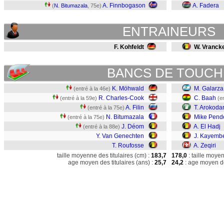
A. Finnbogason
A. Fadera
(
N. Bitumazala
, 75e)
ENTRAINEURS
F. Kohfeldt
W. Vranck
BANCS DE TOUCH
K. Möhwald
M. Galarza
(entré à la 46e)
R. Charles-Cook
C. Baah
(entré à la 59e)
(e
A. Filin
T. Arokoda
(entré à la 75e)
N. Bitumazala
Mike Pend
(entré à la 75e)
J. Déom
A. El Hadj
(entré à la 88e)
Y. Van Genechten
J. Kayemb
T. Roufosse
A. Zeqiri
taille moyenne des titulaires (cm) :
183,7
178,0
: taille moye
age moyen des titulaires (ans) :
25,7
24,2
: age moyen de