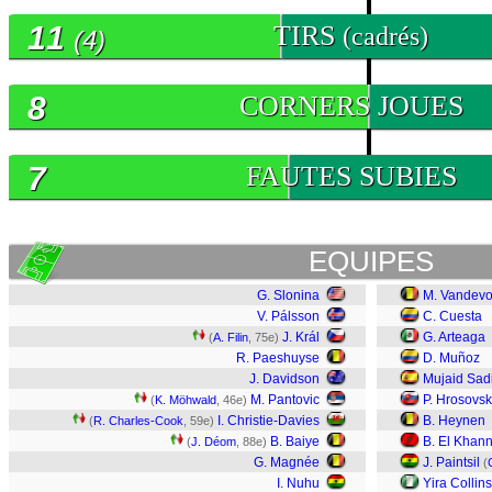
11
TIRS
(cadrés)
(4)
8
CORNERS JOUES
7
FAUTES SUBIES
EQUIPES
G. Slonina
M. Vandevo
V. Pálsson
C. Cuesta
J. Král
G. Arteaga
(
A. Filin
, 75e)
R. Paeshuyse
D. Muñoz
J. Davidson
Mujaid Sad
M. Pantovic
P. Hrosovs
(
K. Möhwald
, 46e)
I. Christie-Davies
B. Heynen
(
R. Charles-Cook
, 59e)
B. Baiye
B. El Khan
(
J. Déom
, 88e)
G. Magnée
J. Paintsil
(
I. Nuhu
Yira Collin