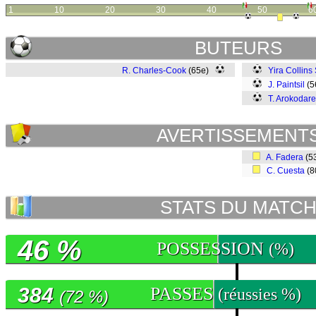
1
10
20
30
40
50
6
BUTEURS
R. Charles-Cook
(65e)
Yira Collins
J. Paintsil
(5
T. Arokodare
AVERTISSEMENT
A. Fadera
(5
C. Cuesta
(8
STATS DU MATC
46 %
POSSESSION
(%)
384
PASSES
(réussies %)
(72 %)