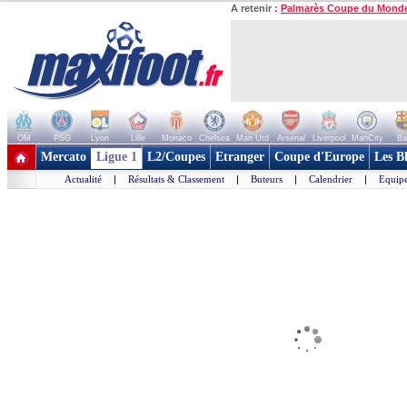
A retenir :
Palmarès Coupe du Mond
OM
PSG
Lyon
Lille
Monaco
Chelsea
Man Utd
Arsenal
Liverpool
ManCity
Ba
+ de clubs
Mercato
Ligue 1
L2/Coupes
Etranger
Coupe d'Europe
Les B
Actualité
|
Résultats & Classement
|
Buteurs
|
Calendrier
|
Equipe