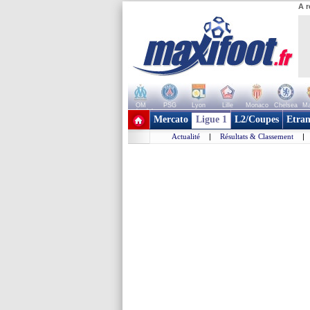
A r
OM
PSG
Lyon
Lille
Monaco
Chelsea
Ma
+ de clubs
Mercato
Ligue 1
L2/Coupes
Etran
Actualité
|
Résultats & Classement
|