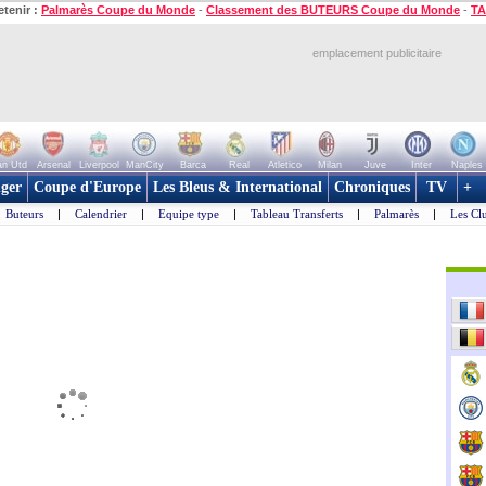
etenir :
Palmarès Coupe du Monde
-
Classement des BUTEURS Coupe du Monde
-
TA
emplacement publicitaire
n Utd
Arsenal
Liverpool
ManCity
Barca
Real
Atletico
Milan
Juve
Inter
Naples
ger
Coupe d'Europe
Les Bleus & International
Chroniques
TV
+
Buteurs
|
Calendrier
|
Equipe type
|
Tableau Transferts
|
Palmarès
|
Les Cl