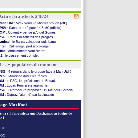
Actu et transferts 24h/24
Man Utd
: Vitek vendu à Middlesbrough (off.)
PSV
: Sano recruté pour 14,5 M€ (officiel)
OM
: Coventry pense à Angel Gomes
PSG
: Rafel Pol satisfait des progrès
Amical
: le Barça vainqueur puis battu
Inter
: Calhanoglu prêt à prolonger
Nice
: Abdelmonem veut rester
L2
: le classement complet
L2
: les résultats de la soirée
Les + populaires du moment
Amical
: Le Havre renversé par Oviedo
Amical
: Nice battu aux tirs au but
PSG
: 4 retours dans le groupe face à Man Utd ?
Benfica
: Ivanovic proche de Lens
Real
: Mourinho durcit les règles
OM
: Dupraz "alarmé" par la situation
OM
: le PSG, les précisions de Benatia
Atletico
: Alvarez, le Barça va revoir son offre
OM
: Lucas Perri a été approché
Lorient
: Mbamba prêté par Leverkusen (officiel)
PSG
: Liverpool va proposer 115 M€ pour Barcola
Amical
: le Real bat Ferencvaros
OM
: Dupraz "alarmé" par la situation
Naples
: Lukaku dit oui à Fenerbahçe
OM
: Benatia et la "médiocrité" dans le club
Amical
: Brest arrache le nul contre Venise
OM
: B. Genesio - "ce n'est pas idéal"
age Maxifoot
Amical
: un nouveau nul pour Le Mans
Amical
: un nul entre Auxerre et Troyes
e va t-il faire mieux que Deschamps en équipe de
LA Galaxy
: Sergi Roberto a signé (officiel)
e ?
Amical
: Angers fait tomber Lorient
Amical
: le Paris FC corrigé par Mayence
UI
Amical
: Rennes encore battu par Brentford
NON
Voir les brèves précédentes