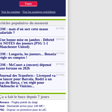
Voter
Voir les resultats
-
Voir les sondages précédents
articles populaires du moment
(07/08)
OM : mais d'où sort cette masse
salariale ?
(08/08)
Une bonne mise en jambes - Débrief
et NOTES des joueurs (PSG 1-1
Manchester United)
(07/08)
OM : Longoria, les joueurs... Benatia
règle ses comptes !
(07/08)
OM : McCourt a (encore) dépensé
une fortune en 2026
(07/08)
Journal des Transferts : Liverpool va
se lancer pour Barcola, Rodri à un
pas du Barça, c'est réglé pour
Akliouche et Vinicius...
Ça a fait le buzz depuis 7 jours
Monaco
: Pogba pointé du doigt
Real
: Diomandé arrive pour 140 M€ !
PSG
: Dupraz se prononce pour la LdC