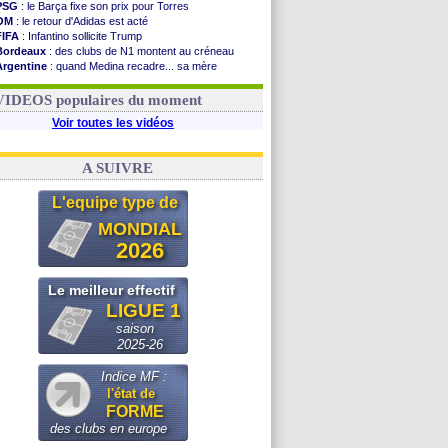
PSG
: le Barça fixe son prix pour Torres
OM
: le retour d'Adidas est acté
FIFA
: Infantino sollicite Trump
Bordeaux
: des clubs de N1 montent au créneau
Argentine
: quand Medina recadre... sa mère
Real
: le démenti de Leipzig pour Diomandé
OM
: le club prêt à libérer Kondogbia ?
VIDEOS populaires du moment
Voir toutes les vidéos
A SUIVRE
L'equipe type de
MONDIAL
2026
Le meilleur effectif
LIGUE 1
saison
2025-26
Indice MF :
l'état de
FORME
des clubs en europe