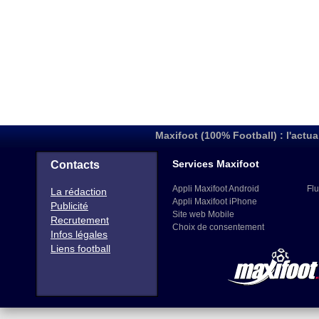
Maxifoot (100% Football) : l'actua
Services Maxifoot
Contacts
Appli Maxifoot Android
Flu
La rédaction
Appli Maxifoot iPhone
Publicité
Site web Mobile
Recrutement
Choix de consentement
Infos légales
Liens football