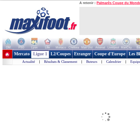
A retenir :
Palmarès Coupe du Mond
OM
PSG
Lyon
Lille
Monaco
Chelsea
Man Utd
Arsenal
Liverpool
ManCity
Ba
+ de clubs
Mercato
Ligue 1
L2/Coupes
Etranger
Coupe d'Europe
Les B
Actualité
|
Résultats & Classement
|
Buteurs
|
Calendrier
|
Equipe