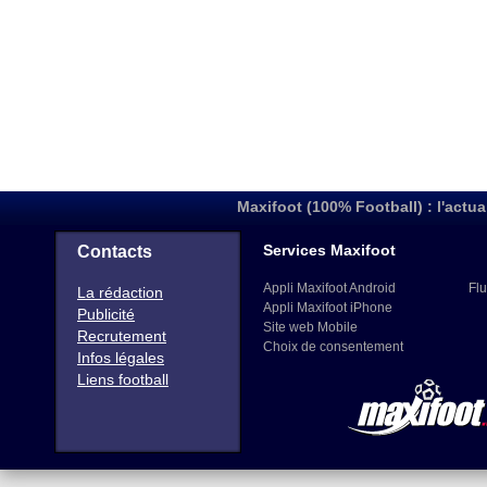
Maxifoot (100% Football) : l'actua
Services Maxifoot
Contacts
Appli Maxifoot Android
Flu
La rédaction
Appli Maxifoot iPhone
Publicité
Site web Mobile
Recrutement
Choix de consentement
Infos légales
Liens football