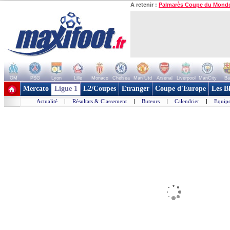
A retenir :
Palmarès Coupe du Mond
OM
PSG
Lyon
Lille
Monaco
Chelsea
Man Utd
Arsenal
Liverpool
ManCity
Ba
+ de clubs
Mercato
Ligue 1
L2/Coupes
Etranger
Coupe d'Europe
Les B
Actualité
|
Résultats & Classement
|
Buteurs
|
Calendrier
|
Equipe