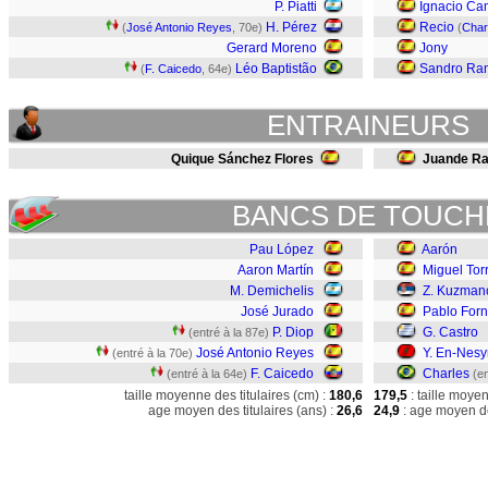
P. Piatti
Ignacio C
H. Pérez
Recio
(
José Antonio Reyes
, 70e)
(
Char
Gerard Moreno
Jony
Léo Baptistão
Sandro Ra
(
F. Caicedo
, 64e)
ENTRAINEURS
Quique Sánchez Flores
Juande R
BANCS DE TOUCH
Pau López
Aarón
Aaron Martín
Miguel Tor
M. Demichelis
Z. Kuzman
José Jurado
Pablo Forn
P. Diop
G. Castro
(entré à la 87e)
José Antonio Reyes
Y. En-Nesy
(entré à la 70e)
F. Caicedo
Charles
(entré à la 64e)
(en
taille moyenne des titulaires (cm) :
180,6
179,5
: taille moye
age moyen des titulaires (ans) :
26,6
24,9
: age moyen de