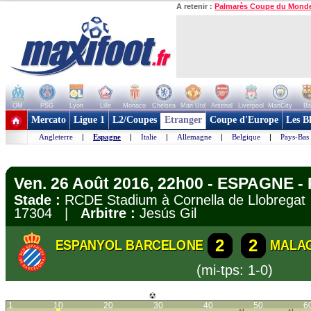
A retenir :
Palmarès Coupe du Mond
OM
PSG
Lyon
Lille
Monaco
Chelsea
Man Utd
Arsenal
Liverpool
ManCity
Ba
+ de clubs
Mercato
Ligue 1
L2/Coupes
Etranger
Coupe d'Europe
Les B
Angleterre
|
Espagne
|
Italie
|
Allemagne
|
Belgique
|
Pays-Bas
Ven. 26 Août 2016, 22h00 - ESPAGNE - 
Stade :
RCDE Stadium à Cornella de Llobreg
17304 |
Arbitre :
Jesús Gil
2
2
ESPANYOL BARCELONE
MALA
(mi-tps: 1-0)
1
10
20
30
40
50
6