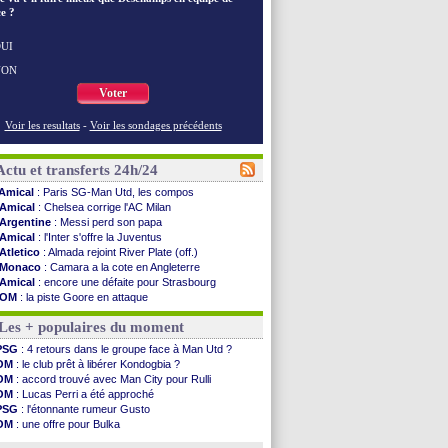
e ?
UI
NON
Voter
Voir les resultats
-
Voir les sondages précédents
Actu et transferts 24h/24
Amical
: Paris SG-Man Utd, les compos
Amical
: Chelsea corrige l'AC Milan
Argentine
: Messi perd son papa
Amical
: l'Inter s'offre la Juventus
Atletico
: Almada rejoint River Plate (off.)
Monaco
: Camara a la cote en Angleterre
Amical
: encore une défaite pour Strasbourg
OM
: la piste Goore en attaque
PSG
: ça négocie avec le Barça pour Torres
Les + populaires du moment
Amical
: Rennes s'incline contre Brentford
Arsenal
: c'est signé pour Guimaraes (officiel)
PSG
: 4 retours dans le groupe face à Man Utd ?
Amical
: Le Mans concède un nul
OM
: le club prêt à libérer Kondogbia ?
Real
: Mourinho durcit les règles
OM
: accord trouvé avec Man City pour Rulli
Amical
: Toulouse s'incline lourdement
OM
: Lucas Perri a été approché
OM
: Benatia et la "médiocrité" dans le club
PSG
: l'étonnante rumeur Gusto
Newcastle
: Guimarães, le club se défend
OM
: une offre pour Bulka
L2
: la 1ère journée à suivre en DIRECT !
Ouganda
: Owori battu à mort à Kampala
PSG
: une deuxième offre pour Suzuki