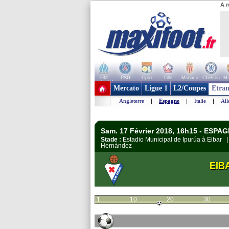
A r
OM
PSG
Lyon
Lille
Monaco
Chelsea
Ma
+ de clubs
Mercato
Ligue 1
L2/Coupes
Etran
Angleterre
|
Espagne
|
Italie
|
Al
Sam. 17 Février 2018, 16h15 - ESPAG
Stade :
Estadio Municipal de Ipurúa à Eibar
Hernández
EIB
1
10
20
30