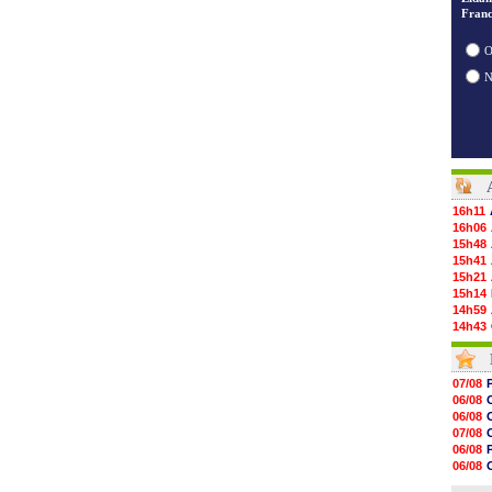
Franc
O
16h11
16h06
15h48
15h41
15h21
15h14
14h59
14h43
14h14
13h59
13h55
07/08
13h48
06/08
13h30
06/08
12h49
07/08
12h22
06/08
12h00
06/08
11h46
06/08
11h20