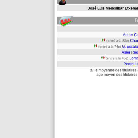
José Luis Mendilibar Etxebar
B
Ander C
Char
(entré à la 83e)
G. Escala
(entré à la 74e)
Asier Rie
Lom
(entré à la 46e)
Pedro L
taille moyenne des titulaires 
age moyen des titulaires 