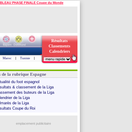
BLEAU PHASE FINALE Coupe du Monde
Résultats
Bayern
Dortmund
Classements
Calendriers
Maroc
|
Tunisie
|
s de la rubrique Espagne
tualité du foot espagnol
sultats & classement de la Liga
assement des buteurs de la Liga
endrier de la Liga
lmarès de la Liga
sultats Coupe du Roi
emplacement publicitaire