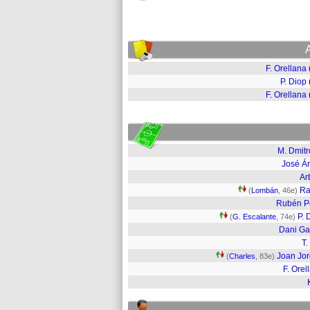
F. Orellana
P. Diop
F. Orellana
M. Dmitr
José Á
Arb
Ra
(
Lombán
, 46e)
Rubén P
P. 
(
G. Escalante
, 74e)
Dani Ga
T.
Joan Jo
(
Charles
, 83e)
F. Orel