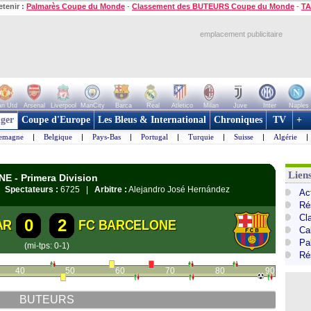
etenir :
Palmarès Coupe du Monde
-
Classement des BUTEURS Coupe du Monde
-
TA
emplacement publicitaire
n Utd
Arsenal
Liverpool
ManCity
Barca
Real
Atletico
Milan
Juve
Inter
Naples
ger
Coupe d'Europe
Les Bleus & International
Chroniques
TV
+
lemagne
|
Belgique
|
Pays-Bas
|
Portugal
|
Turquie
|
Suisse
|
Algérie
|
Lien
NE - Primera Division
 |
Spectateurs :
6725 |
Arbitre :
Alejandro José Hernández
Ac
Ré
Cl
0
2
AR
FC BARCELONE
Cal
Pa
(mi-tps: 0-1)
Ré
40
50
60
70
80
90
BUTEURS