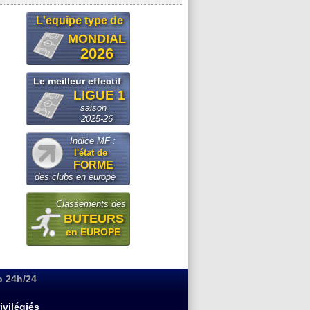
L'equipe type de
MONDIAL
2026
Le meilleur effectif
LIGUE 1
saison
2025-26
Indice MF :
l'état de
FORME
des clubs en europe
Classements des
BUTEURS
en EUROPE
o 24h/24
ivilégiés