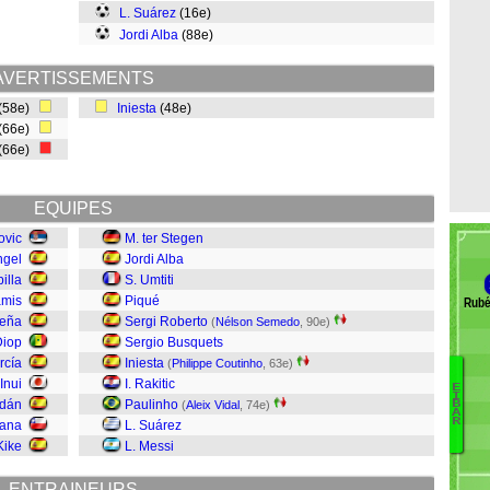
L. Suárez
(16e)
Jordi Alba
(88e)
AVERTISSEMENTS
(58e)
Iniesta
(48e)
(66e)
(66e)
EQUIPES
ovic
M. ter Stegen
ngel
Jordi Alba
illa
S. Umtiti
mis
Piqué
Rubé
eña
Sergi Roberto
(
Nélson Semedo
, 90e)
Diop
Sergio Busquets
rcía
Iniesta
(
Philippe Coutinho
, 63e)
 Inui
I. Rakitic
E
I
P
rdán
Paulinho
(
Aleix Vidal
, 74e)
B
A
R
lana
L. Suárez
Kike
L. Messi
E
B
ENTRAINEURS