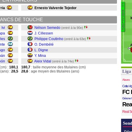
A
F
B
C
ria
Ernesto Valverde Tejedor
Al
B
V
A
R
I
C
Y.
ANCS DE TOUCHE
E
L
Di
O
N
Ivi
Nélson Semedo
(entré à la 90e)
D
E
apa
J. Cillessen
C
les
Philippe Coutinho
(entré à la 63e)
C
nte
O. Dembélé
A
sgo
L. Digne
bán
Y. Mina
eón
Aleix Vidal
(entré à la 74e)
(cm) :
180,1
180,7
: taille moyenne des titulaires (cm)
Liga
(ans) :
28,5
28,6
: age moyen des titulaires (ans)
Alaves
Celta Vi
FC 
Gérone 
Rea
Real S
Sond
Zidan