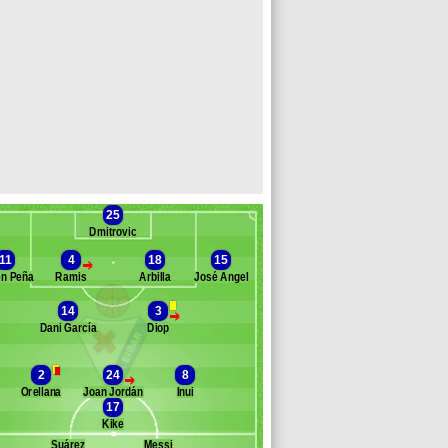
25
Dmitrovic
11
4
18
15
>
n Peña
Ramis
Arbilla
José Ángel
14
3
>
Dani García
Diop
Banc des remplaçants
Eibar
edro León
2
24
8
>
Rodríguez Lombán
Orellana
Joan Jordán
Inui
Riesgo Unamuno
17
scalante
Kike
arbosa
Suárez
Messi