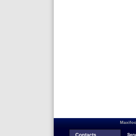
Maxifoo
Serv
Contacts