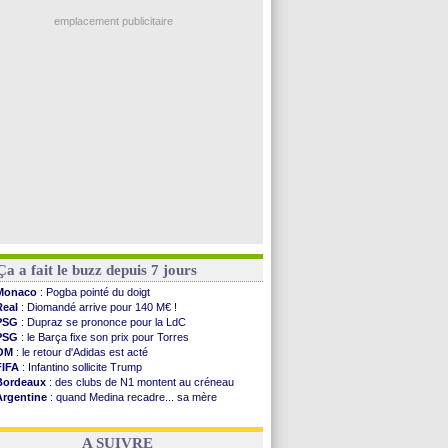
OM
: une offre refusée pour Aguerd
PSG
: le groupe pour le match face à Man Utd
emplacement publicitaire
OM
: le jour où tout a basculé pour Benatia
Heracles
: Reine-Adélaïde, le sort s'acharne...
Monaco
: Mawissa a gravement blessé Uche
OM
: accord avec la Real Sociedad pour Aguerd
Barça
: Araujo va partir en prêt à Liverpool
Voir les brèves précédentes
Ça a fait le buzz depuis 7 jours
Monaco
: Pogba pointé du doigt
Real
: Diomandé arrive pour 140 M€ !
PSG
: Dupraz se prononce pour la LdC
PSG
: le Barça fixe son prix pour Torres
OM
: le retour d'Adidas est acté
FIFA
: Infantino sollicite Trump
Bordeaux
: des clubs de N1 montent au créneau
Argentine
: quand Medina recadre... sa mère
Real
: le démenti de Leipzig pour Diomandé
OM
: Paixão attire un 2e club anglais
A SUIVRE