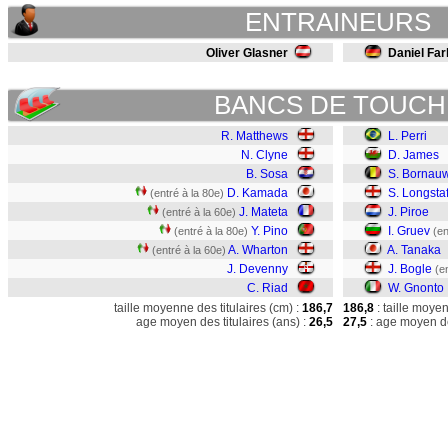
ENTRAINEURS
Oliver Glasner
Daniel Far
BANCS DE TOUCH
R. Matthews
L. Perri
N. Clyne
D. James
B. Sosa
S. Bornau
D. Kamada
S. Longstaf
(entré à la 80e)
J. Mateta
J. Piroe
(entré à la 60e)
Y. Pino
I. Gruev
(entré à la 80e)
(en
A. Wharton
A. Tanaka
(entré à la 60e)
J. Devenny
J. Bogle
(e
C. Riad
W. Gnonto
taille moyenne des titulaires (cm) :
186,7
186,8
: taille moye
age moyen des titulaires (ans) :
26,5
27,5
: age moyen de