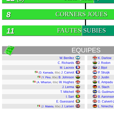
8
CORNERS JOUES
11
FAUTES SUBIES
EQUIPES
W. Benítez
K. Darlow
C. Richards
J. Rodon
M. Lacroix
J. Bijol
J. Canvot
P. Struijk
(
D. Kamada
, 80e)
B. Johnson
J. Justin
(
Y. Pino
, 80e)
W. Hughes
E. Ampadu
(
A. Wharton
, 60e)
J. Lerma
A. Stach
T. Mitchell
G. Gudmun
I. Sarr
B. Aaronso
E. Guessand
D. Calvert-
J. Larsen
L. Nmecha
(
J. Mateta
, 60e)