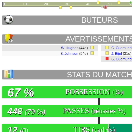
1
10
20
30
40
50
6
BUTEURS
AVERTISSEMENT
W. Hughes
(44e)
G. Gudmund
B. Johnson
(54e)
J. Bijol
(31e
G. Gudmund
STATS DU MATC
67 %
POSSESSION
(%)
448
PASSES
(réussies %)
(79 %)
12
TIRS
(cadrés)
(0)