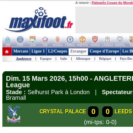
A retenir :
Palmarès Coupe du Mond
OM
PSG
Lyon
Lille
Monaco
Chelsea
Man Utd
Arsenal
Liverpool
ManCity
Ba
+ de clubs
Mercato
Ligue 1
L2/Coupes
Etranger
Coupe d'Europe
Les B
Angleterre
|
Espagne
|
Italie
|
Allemagne
|
Belgique
|
Pays-Bas
Dim. 15 Mars 2026, 15h00 - ANGLETER
League
Stade :
Selhurst Park à London |
Spectateur
Bramall
0
0
CRYSTAL PALACE
LEEDS
(mi-tps: 0-0)