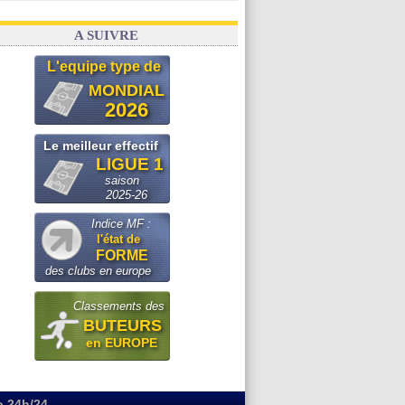
A SUIVRE
L'equipe type de
MONDIAL
2026
Le meilleur effectif
LIGUE 1
saison
2025-26
Indice MF :
l'état de
FORME
des clubs en europe
Classements des
BUTEURS
en EUROPE
o 24h/24