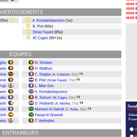
(62e)
20h47
05/08
20h30
05/08
20h18
AVERTISSEMENTS
05/08
20h04
06/08
(85e)
A. Konstantopoulos
(1e)
19h47
06/08
19h34
B. Plat
(60e)
06/08
19h14
Omar Fayed
(85e)
19h06
W. Cagro
(90+1e)
18h50
18h30
18h20
17h58
EQUIPES
rghe
N. Shinton
aele
H. Matthys
ilva
C. Dagba
(
A. Colassin
, 62e)
Neve
B. Plat
(
Omar Fayed
, 77e)
Fujii
L. Mbe Soh
gere
A. Konstantopoulos
sako
R. Sanusi
(
W. Cagro
, 63e)
adri
D. Huiberts
(
A. Martha
, 77e)
Sond
rose
Marwan Al Sahafi
(
C. Keïta
, 83e)
erri
Faisal Al Ghamdi
Zidan
Franc
neko
T. Verlinden
O
ENTRAINEURS