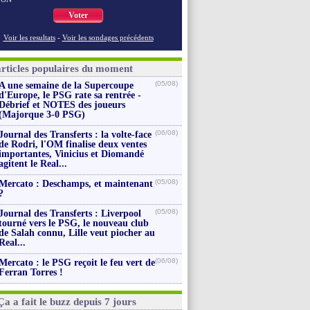
Voter
Voir les resultats
-
Voir les sondages précédents
articles populaires du moment
(05/08)
A une semaine de la Supercoupe
d'Europe, le PSG rate sa rentrée -
Débrief et NOTES des joueurs
(Majorque 3-0 PSG)
(06/08)
Journal des Transferts : la volte-face
de Rodri, l'OM finalise deux ventes
importantes, Vinicius et Diomandé
agitent le Real...
(05/08)
Mercato : Deschamps, et maintenant
?
(05/08)
Journal des Transferts : Liverpool
tourné vers le PSG, le nouveau club
de Salah connu, Lille veut piocher au
Real...
(06/08)
Mercato : le PSG reçoit le feu vert de
Ferran Torres !
Ça a fait le buzz depuis 7 jours