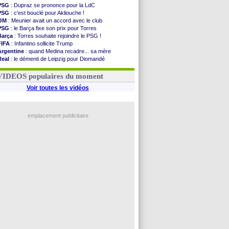
PSG
: Dupraz se prononce pour la LdC
PSG
: c'est bouclé pour Akliouche !
OM
: Meunier avait un accord avec le club
PSG
: le Barça fixe son prix pour Torres
Barça
: Torres souhaite rejoindre le PSG !
FIFA
: Infantino sollicite Trump
Argentine
: quand Medina recadre... sa mère
Real
: le démenti de Leipzig pour Diomandé
OM
: Paixão attire un 2e club anglais
FIFA
: le conseiller d'Infantino démissionne !
VIDEOS populaires du moment
Voir toutes les vidéos
emplacement publicitaire