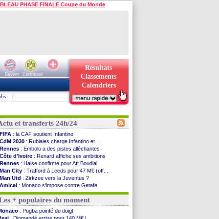
BLEAU PHASE FINALE Coupe du Monde
Résultats
Bayern
Dortmund
Classements
Calendriers
ubs
|
Actu et transferts 24h/24
FIFA
: la CAF soutient Infantino
CdM 2030
: Rubiales charge Infantino et ...
Rennes
: Embolo a des pistes alléchantes
Côte d'Ivoire
: Renard affiche ses ambitions
Rennes
: Haise confirme pour Aït Boudlal
Man City
: Trafford à Leeds pour 47 M€ (off...
Man Utd
: Zirkzee vers la Juventus ?
Amical
: Monaco s'impose contre Getafe
Nantes
: Der Zakarian et sa relation avec Kita
Les + populaires du moment
OM
: le club prêt à libérer Kondogbia ?
Monaco
: le message touchant d'Akliouche
Monaco
: Pogba pointé du doigt
FIFA
: Tebas en remet une couche
Real
: Diomandé arrive pour 140 M€ !