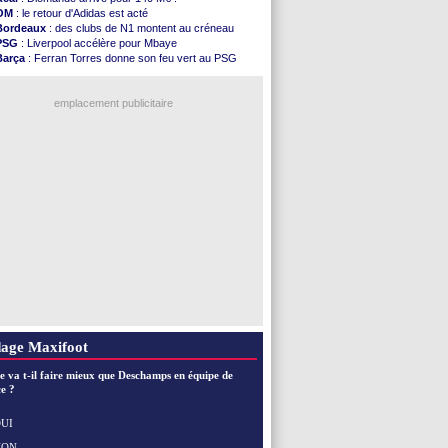
FIFA
: l'UEFA maintient la pression
OM
: le retour d'Adidas est acté
PSG
: Tebas encense Luis Enrique
Bordeaux
: des clubs de N1 montent au créneau
Real
: Vinicius jusqu'en 2032 (officiel)
PSG
: Liverpool accélère pour Mbaye
Lyon
: Mangala va rejoindre Getafe
Barça
: Ferran Torres donne son feu vert au PSG
OM
: une offre refusée pour Aguerd
PSG
: Luis Enrique satisfait malgré tout
Real
: c'est confirmé pour Vinicius
Man City
: Rodri préfère le Barça au Real !
Troyes
: Junior Diaz jusqu'en 2030 (officiel)
emplacement publicitaire
PSG
: Akliouche a signé (officiel)
OM
: une offre pour Bulka
PSG
: contrat signé pour Akliouche
Ouganda
: Owori battu à mort à Kampala
Arsenal
: Arteta veut créer une dynastie
Voir les brèves précédentes
age Maxifoot
e va t-il faire mieux que Deschamps en équipe de
e ?
UI
NON