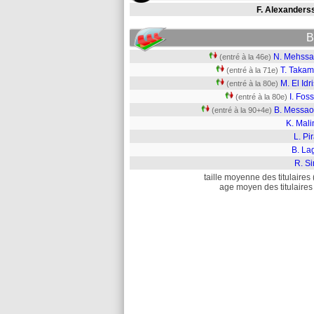
F. Alexanders
B
N. Mehssa
(entré à la 46e)
T. Takam
(entré à la 71e)
M. El Idr
(entré à la 80e)
I. Fos
(entré à la 80e)
B. Messao
(entré à la 90+4e)
K. Mali
L. Pi
B. La
R. S
taille moyenne des titulaires 
age moyen des titulaires 