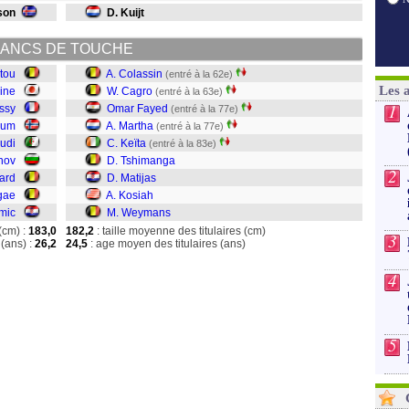
son
D. Kuijt
ANCS DE TOUCHE
tou
A. Colassin
(entré à la 62e)
Les 
ine
W. Cagro
(entré à la 63e)
1
issy
Omar Fayed
(entré à la 77e)
sum
A. Martha
(entré à la 77e)
udi
C. Keïta
(entré à la 83e)
nov
D. Tshimanga
2
rard
D. Matijas
gae
A. Kosiah
imic
M. Weymans
(cm) :
183,0
182,2
: taille moyenne des titulaires (cm)
3
(ans) :
26,2
24,5
: age moyen des titulaires (ans)
4
5