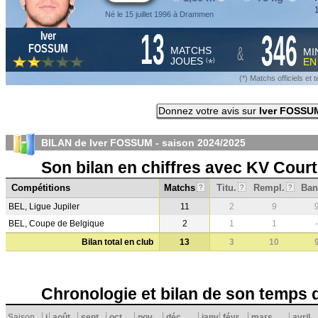
1
Né le 15 juillet 1996 à Drammen
13
346
Iver
&
FOSSUM
MATCHS
MI
JOUES
E
*
(
)
(*) Matchs officiels e
Donnez votre avis sur
Iver FOSSU
BILAN de Iver FOSSUM - saison
2024/2025
Son bilan en chiffres avec KV Court
Compétitions
Matchs
Titu.
Rempl.
Ban
?
?
?
BEL, Ligue Jupiler
11
2
9
BEL, Coupe de Belgique
2
1
1
-
Bilan total en club
13
3
10
Chronologie et bilan de son temps 
Saison
j
août
sept.
oct.
nov.
déc.
janv.
févr.
mars
avril