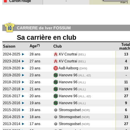
Carton rouge
-
max:1
CARRIERE de Iver FOSSUM
Sa carrière en club
Total
(*)
Age
Saison
Club
match
2024-2025
28 ans
KV Courtrai
13
(BEL)
2023-2024
27 ans
KV Courtrai
4
(BEL
)
2019-2020
23 ans
AaB Aalborg
33
(DAN
)
2019-2020
23 ans
Hanovre 96
-
(ALL, d2)
2018-2019
22 ans
Hanovre 96
11
(ALL
)
2017-2018
21 ans
Hanovre 96
19
(ALL
)
2016-2017
20 ans
Hanovre 96
27
(ALL, d2)
2015-2016
19 ans
Hanovre 96
9
(ALL
)
2015-2016
19 ans
Stromsgodset
6
(NOR
)
2014-2015
18 ans
Stromsgodset
33
(NOR
)
2013-2014
17 ans
Stromsgodset
27
(NOR
)