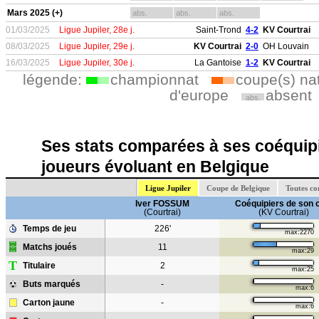
Mars 2025 (+)
abs.
abs.
abs.
01/03/2025
Ligue Jupiler, 28e j.
Saint-Trond
4-2
KV Courtrai
08/03/2025
Ligue Jupiler, 29e j.
KV Courtrai
2-0
OH Louvain
16/03/2025
Ligue Jupiler, 30e j.
La Gantoise
1-2
KV Courtrai
légende:
championnat
coupe(s) na
d'europe
absent
abs.
Ses stats comparées à ses coéquipi
joueurs évoluant en Belgique
Ligue Jupiler
Coupe de Belgique
Toutes co
Iver FOSSUM
Coéquipiers de son 
(Courtrai)
(KV Courtrai)
Temps de jeu
226'
max:2270
Matchs joués
11
max:29
T
Titulaire
2
max:25
Buts marqués
-
max:6
Carton jaune
-
max:6