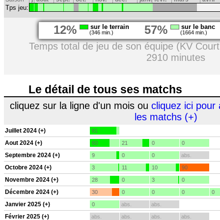
Tps jeu:
12%
sur le terrain
57%
sur le banc
(346 min.)
(1664 min.)
Temps total de jeu de son équipe (KV Court
2910 minutes
Le détail de tous ses matchs
cliquez sur la ligne d'un mois ou
cliquez ici pour 
les matchs (+)
Juillet 2024 (+)
81
Aout 2024 (+)
60
21
0
0
Septembre 2024 (+)
9
0
0
abs.
Octobre 2024 (+)
3
11
10
90
Novembre 2024 (+)
28
0
3
0
Décembre 2024 (+)
30
0
0
0
0
Janvier 2025 (+)
0
abs.
abs.
Février 2025 (+)
abs.
abs.
abs.
abs.