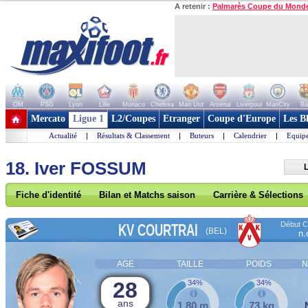
A retenir :
Palmarès Coupe du Mond
OM
PSG
Lyon
Lille
Monaco
Chelsea
Man Utd
Arsenal
Liverpool
ManCity
Ba
+ de clubs
Mercato
Ligue 1
L2/Coupes
Etranger
Coupe d'Europe
Les B
Actualité
|
Résultats & Classement
|
Buteurs
|
Calendrier
|
Equipe
18. Iver FOSSUM
L
Fiche d'identité
Bilan et Matchs saison
Carrière & Sélections
Début Co
KV COURTRAI
(BEL)
n.
AGE
TAILLE
POIDS
N
28
34%
34%
ans
1,80 m
73 kg