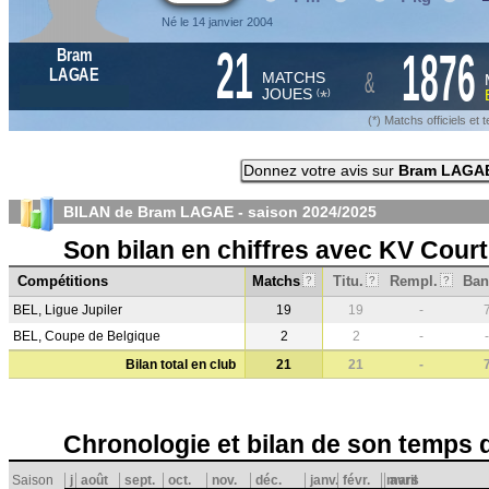
Né le 14 janvier 2004
21
1876
Bram
&
LAGAE
MATCHS
JOUES
*
(
)
(*) Matchs officiels e
Donnez votre avis sur
Bram LAGA
BILAN de Bram LAGAE - saison
2024/2025
Son bilan en chiffres avec KV Court
Compétitions
Matchs
Titu.
Rempl.
Ban
?
?
?
BEL, Ligue Jupiler
19
19
-
BEL, Coupe de Belgique
2
2
-
-
Bilan total en club
21
21
-
Chronologie et bilan de son temps 
Saison
j
août
sept.
oct.
nov.
déc.
janv.
févr.
mars
avril