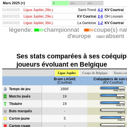
Mars 2025 (+)
0
abs.
abs.
01/03/2025
Ligue Jupiler, 28e j.
Saint-Trond
4-2
KV Courtrai
08/03/2025
Ligue Jupiler, 29e j.
KV Courtrai
2-0
OH Louvain
16/03/2025
Ligue Jupiler, 30e j.
La Gantoise
1-2
KV Courtrai
légende:
championnat
coupe(s) na
d'europe
absent
abs.
Ses stats comparées à ses coéquipi
joueurs évoluant en Belgique
Ligue Jupiler
Coupe de Belgique
Toutes co
Bram LAGAE
Coéquipiers de son 
(Courtrai)
(KV Courtrai)
Temps de jeu
1666'
max:2270
Matchs joués
19
max:29
T
Titulaire
19
max:25
Buts marqués
-
max:6
Carton jaune
5
max:6
Carton rouge
-