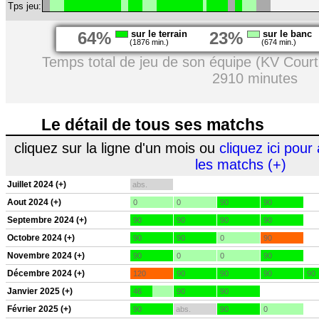
Tps jeu:
64%
sur le terrain
23%
sur le banc
(1876 min.)
(674 min.)
Temps total de jeu de son équipe (KV Court
2910 minutes
Le détail de tous ses matchs
cliquez sur la ligne d'un mois ou
cliquez ici pour 
les matchs (+)
Juillet 2024 (+)
abs.
Aout 2024 (+)
0
0
90
90
Septembre 2024 (+)
90
90
90
90
Octobre 2024 (+)
90
90
0
90
Novembre 2024 (+)
90
0
0
90
Décembre 2024 (+)
120
90
90
90
90
Janvier 2025 (+)
46
90
90
Février 2025 (+)
90
abs.
90
0