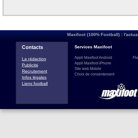
Maxifoot (100% Football) : l'actua
Services Maxifoot
Contacts
Appli Maxifoot Android
Flu
La rédaction
Appli Maxifoot iPhone
Publicité
Site web Mobile
Recrutement
Choix de consentement
Infos légales
Liens football