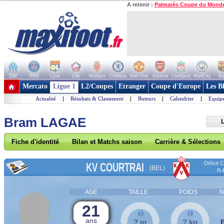
A retenir :
Palmarès Coupe du Mond
OM
PSG
Lyon
Lille
Monaco
Chelsea
Man Utd
Arsenal
Liverpool
ManCity
Ba
+ de clubs
Mercato
Ligue 1
L2/Coupes
Etranger
Coupe d'Europe
Les B
Actualité
|
Résultats & Classement
|
Buteurs
|
Calendrier
|
Equipe
Bram LAGAE
L
Fiche d'identité
Bilan et Matchs saison
Carrière & Sélections
Début Co
KV COURTRAI
(BEL)
n.
AGE
TAILLE
POIDS
N
21
ans
? m
? kg