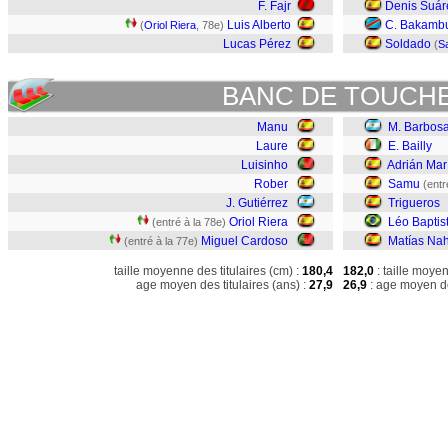
F. Fajr
Denis Suár
Luis Alberto
C. Bakamb
(
Oriol Riera
, 78e)
Lucas Pérez
Soldado
(
S
BANC DE TOUCH
Manu
M. Barbos
Laure
E. Bailly
Luisinho
Adrián Mar
Rober
Samu
(entr
J. Gutiérrez
Trigueros
Oriol Riera
Léo Baptis
(entré à la 78e)
Miguel Cardoso
Matías Na
(entré à la 77e)
taille moyenne des titulaires (cm) :
180,4
182,0
: taille moye
age moyen des titulaires (ans) :
27,9
26,9
: age moyen de