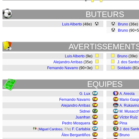
BUTEURS
Luis Alberto
(48e)
Bruno
(36e
Bruno
(90+5
AVERTISSEMENT
Luis Alberto
(9e)
Bruno
(39e
Alejandro Arribas
(35e)
J. dos Santo
Fernando Navarro
(90+3e)
Soldado
(81
EQUIPES
G. Lux
A. Areola
Fernando Navarro
Mario Gasp
Alejandro Arribas
A. Rukavin
Sidnei
M. Musacch
Juanfran
Víctor Ruíz
Pedro Mosquera
Pina
F. Cartabia
J. dos Sant
(
Miguel Cardoso
, 77e)
Álex Bergantiños
Bruno