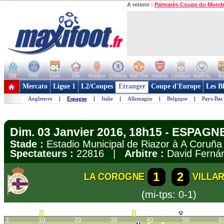
A retenir :
Palmarès Coupe du Mond
OM
PSG
Lyon
Lille
Monaco
Chelsea
Man Utd
Arsenal
Liverpool
ManCity
Ba
+ de clubs
Mercato
Ligue 1
L2/Coupes
Etranger
Coupe d'Europe
Les B
Angleterre
|
Espagne
|
Italie
|
Allemagne
|
Belgique
|
Pays-Bas
Dim. 03 Janvier 2016, 18h15 - ESPAGNE
Stade :
Estadio Municipal de Riazor à A Coruñ
Spectateurs :
22816 |
Arbitre :
David Ferná
1
2
LA COROGNE
VILLA
(mi-tps: 0-1)
1
10
20
30
40
50
6