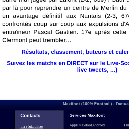
par là pour reprendre un centre de Merlin du
un avantage définitif aux Nantais (2-3, 6
confrontés coup sur coup aux expulsions d'
entraîneur Pascal Gastien. 17e après cette 
Clermont peut trembler…
Résultats, classement, buteurs et cale
Suivez les matchs en DIRECT sur le Live-Sc
live tweets, ...)
Maxifoot (100% Football) : l'actua
Services Maxifoot
Contacts
Appli Maxifoot Android
Flu
La rédaction