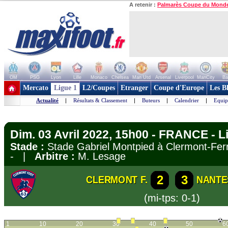
A retenir :
Palmarès Coupe du Mond
OM
PSG
Lyon
Lille
Monaco
Chelsea
Man Utd
Arsenal
Liverpool
ManCity
Ba
+ de clubs
Mercato
Ligue 1
L2/Coupes
Etranger
Coupe d'Europe
Les B
Actualité
|
Résultats & Classement
|
Buteurs
|
Calendrier
|
Equip
Dim. 03 Avril 2022, 15h00 - FRANCE - L
Stade :
Stade Gabriel Montpied à Clermont-F
- |
Arbitre :
M. Lesage
2
3
CLERMONT F.
NANTE
(mi-tps: 0-1)
1
10
20
30
40
50
6