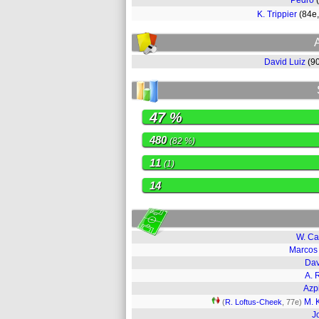
Pedro
K. Trippier
(84e
David Luiz
(9
47 %
480
(82 %)
11
(1)
14
W. Ca
Marcos
Dav
A. 
Azpi
M. 
(
R. Loftus-Cheek
, 77e)
J