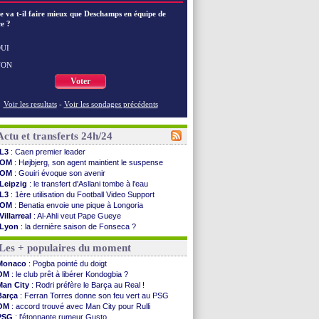
e va t-il faire mieux que Deschamps en équipe de
e ?
UI
NON
Voter
Voir les resultats
-
Voir les sondages précédents
Actu et transferts 24h/24
L3
: Caen premier leader
OM
: Højbjerg, son agent maintient le suspense
OM
: Gouiri évoque son avenir
Leipzig
: le transfert d'Asllani tombe à l'eau
L3
: 1ère utilisation du Football Video Support
OM
: Benatia envoie une pique à Longoria
Villarreal
: Al-Ahli veut Pape Gueye
Lyon
: la dernière saison de Fonseca ?
OM
: un nouveau prétendant pour Højbjerg
Les + populaires du moment
Brest
: un gardien norvégien en approche ?
OM
: McCourt a versé 120 M€ en 2026
Monaco
: Pogba pointé du doigt
PSG
: 4 retours dans le groupe face à Man Utd ...
OM
: le club prêt à libérer Kondogbia ?
Nice
: Kevin Carlos va partir en Italie
Man City
: Rodri préfère le Barça au Real !
L1
: prison avec sursis requis contre un arbitre
Barça
: Ferran Torres donne son feu vert au PSG
Leganés
: c'est signé pour Luca Zidane (off.)
OM
: accord trouvé avec Man City pour Rulli
Atletico
: Ruggeri en route pour Aston Villa
PSG
: l'étonnante rumeur Gusto