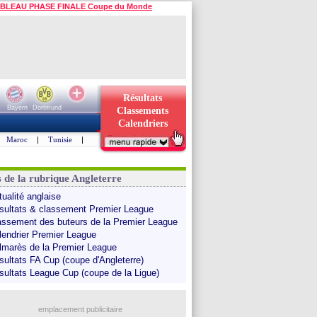
BLEAU PHASE FINALE Coupe du Monde
Résultats
Bayern
Dortmund
Classements
Calendriers
Maroc
|
Tunisie
|
s de la rubrique Angleterre
tualité anglaise
sultats & classement Premier League
assement des buteurs de la Premier League
lendrier Premier League
lmarès de la Premier League
sultats FA Cup (coupe d'Angleterre)
sultats League Cup (coupe de la Ligue)
emplacement publicitaire