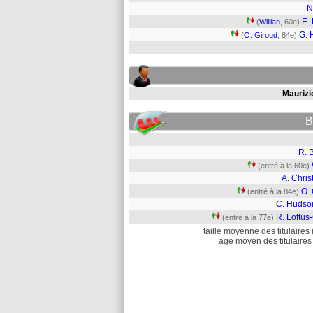
N
E.
(
Willian
, 60e)
G. 
(
O. Giroud
, 84e)
Maurizi
B
R. 
(entré à la 60e)
A. Chri
O.
(entré à la 84e)
C. Hudso
R. Loftus
(entré à la 77e)
taille moyenne des titulaires 
age moyen des titulaires 