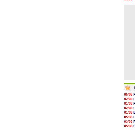
17h46
06/08
17h32
06/08
17h16
16h59
16h37
16h33
16h27
16h22
05/08
02/08
01/08
02/08
01/08
05/08
03/08
05/08
03/08