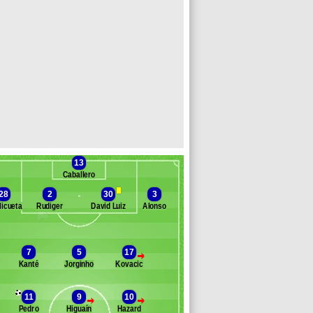
13
Caballero
28
2
30
3
licueta
Rudiger
David Luiz
Alonso
Banc des remplaçants
Chelsea
7
5
17
>
Kanté
Jorginho
Kovacic
epa
rkley
llian
11
9
10
>
>
hristensen
Pedro
Higuaín
Hazard