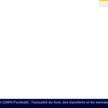
03/08
t (100% Football) : l'actualité du foot, des transferts et du mercat