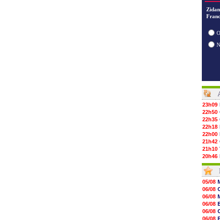
Zidan
Franc
O
23h09
22h50
22h35
22h18
22h00
21h42
21h10
20h46
20h30
20h01
19h18
05/08
19h09
06/08
18h48
06/08
18h37
06/08
18h29
06/08
17h58
06/08