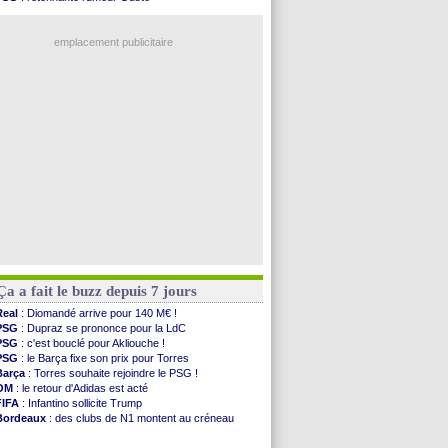
Monaco
: Filipe Luis soutient Biereth
OM
: une offre pour Bulka
Lyon
: Mangala prêté à Getafe (officiel)
Ouganda
: Owori battu à mort à Kampala
PSG
: Nsoki va signer en Croatie
emplacement publicitaire
Arsenal
: Naples vise Gabriel Jesus
Real
: Mastantuono prêté à la Fiorentina (off.)
Man City
: accord avec le Barça pour Rodri ?
Rennes
: Haise a prolongé (officiel)
Palace
: Tomiyasu a convaincu (officiel)
Voir les brèves précédentes
Ça a fait le buzz depuis 7 jours
Real
: Diomandé arrive pour 140 M€ !
PSG
: Dupraz se prononce pour la LdC
PSG
: c'est bouclé pour Akliouche !
PSG
: le Barça fixe son prix pour Torres
Barça
: Torres souhaite rejoindre le PSG !
OM
: le retour d'Adidas est acté
FIFA
: Infantino sollicite Trump
Bordeaux
: des clubs de N1 montent au créneau
Argentine
: quand Medina recadre... sa mère