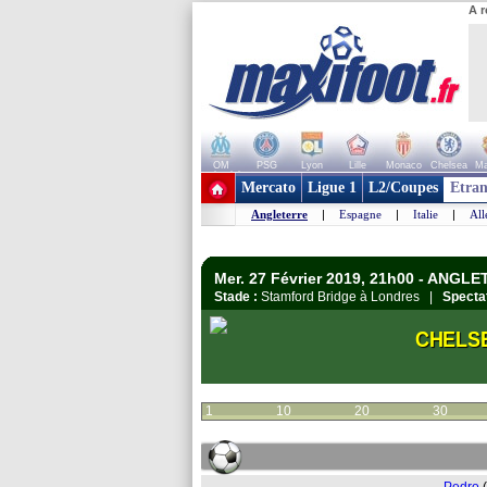
A r
OM
PSG
Lyon
Lille
Monaco
Chelsea
Ma
+ de clubs
Mercato
Ligue 1
L2/Coupes
Etran
Angleterre
|
Espagne
|
Italie
|
Al
Mer. 27 Février 2019, 21h00 - ANGL
Stade :
Stamford Bridge à Londres |
Specta
CHELS
1
10
20
30