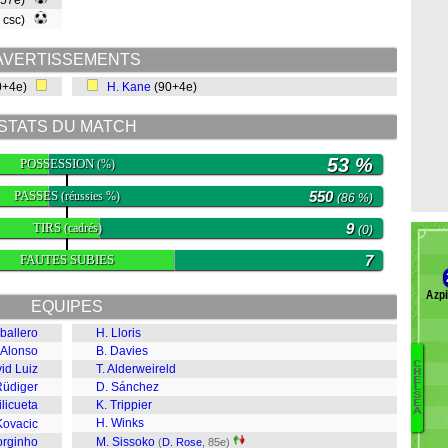
(57e)
, csc)
AVERTISSEMENTS
0+4e)
H. Kane
(90+4e)
STATS DU MATCH
53 %
POSSESSION
(%)
PASSES
550
(réussies %)
(86 %)
TIRS
9
(cadrés)
(0)
FAUTES SUBIES
7
Azpi
EQUIPES
ballero
H. Lloris
 Alonso
B. Davies
C
id Luiz
T. Alderweireld
H
E
K
Rüdiger
D. Sánchez
L
S
Ba
licueta
K. Trippier
E
A
Wi
H. Winks
Kovacic
C
orginho
M. Sissoko
(
D. Rose
, 85e)