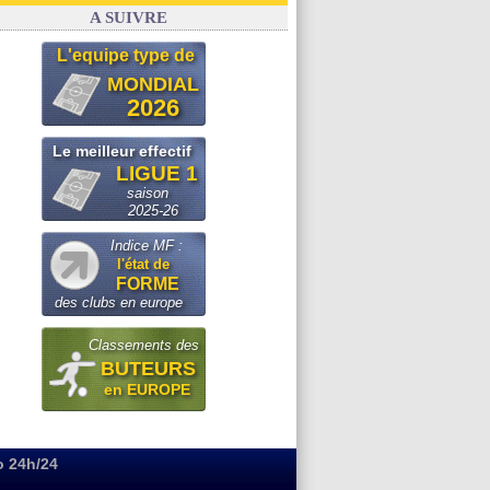
Real
: le démenti de Leipzig pour Diomandé
A SUIVRE
L'equipe type de
MONDIAL
2026
Le meilleur effectif
LIGUE 1
saison
2025-26
Indice MF :
l'état de
FORME
des clubs en europe
Classements des
BUTEURS
en EUROPE
o 24h/24