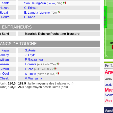
G
. Kanté
Son Heung-Min
(
Lucas
, 80e)
H
 Hazard
C. Eriksen
T
O
L
Higuaín
E. Lamela
(
Llorente
, 70e)
T
T
Au
Pedro
H. Kane
E
N
Fo
H
A
M
G
ENTRAINEURS
L
o Sarri
Mauricio Roberto Pochettino Trossero
L
R
Da
ANCS DE TOUCHE
W
Kepa
S. Aurier
Barkley
J. Foyth
P. Gazzaniga
Willian
stensen
Llorente
(entré à la 70e)
Pr. 
 Giroud
Lucas
(entré à la 80e)
Ars
n-Odoi
D. Rose
(entré à la 85e)
-Cheek
V. Wanyama
Burnley
(cm) :
180,5
182,9
: taille moyenne des titulaires (cm)
Leeds 
(ans) :
28,9
26,5
: age moyen des titulaires (ans)
Man
Newc
West
Sond