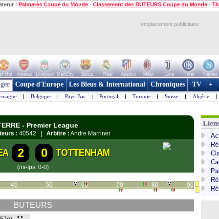
etenir :
Palmarès Coupe du Monde
-
Classement des BUTEURS Coupe du Monde
-
TA
emplacement publicitaire
n Utd
Arsenal
Liverpool
ManCity
Barca
Real
Atletico
Milan
Juve
Inter
Naples
ger
Coupe d'Europe
Les Bleus & International
Chroniques
TV
+
lemagne
|
Belgique
|
Pays-Bas
|
Portugal
|
Turquie
|
Suisse
|
Algérie
|
Lien
ETERRE - Premier League
teurs :
40542 |
Arbitre :
Andre Marriner
Ac
Ré
2
0
EA
TOTTENHAM
Cl
Ca
(mi-tps: 0-0)
Pa
Ré
40
50
60
70
80
90
Ré
BUTEURS