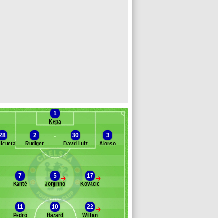
1
Kepa
28
2
30
3
licueta
Rudiger
David Luiz
Alonso
Banc des remplaçants
Chelsea
7
5
17
>
>
Kanté
Jorginho
Kovacic
rkley
aballero
hill
11
10
22
>
àbregas
Pedro
Hazard
Willian