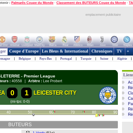
etenir :
Palmarès Coupe du Monde
-
Classement des BUTEURS Coupe du Monde
-
TA
emplacement publicitaire
n Utd
Arsenal
Liverpool
ManCity
Barca
Real
Atletico
Milan
Juve
Inter
Naples
ger
Coupe d'Europe
Les Bleus & International
Chroniques
TV
+
lemagne
|
Belgique
|
Pays-Bas
|
Portugal
|
Turquie
|
Suisse
|
Algérie
|
Lien
GLETERRE - Premier League
teurs :
40558 |
Arbitre :
Lee Probert
Ac
Ré
0
1
EA
LEICESTER CITY
Cl
Ca
(mi-tps: 0-0)
Pa
Ré
40
50
60
70
80
90
Ré
BUTEURS