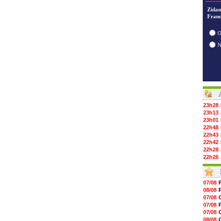
Zidan
Franc
O
23h28
23h13
23h01
22h48
22h43
22h42
22h28
22h26
22h05
21h46
21h22
07/08
21h02
08/08
20h51
07/08
20h41
07/08
20h26
07/08
20h05
08/08