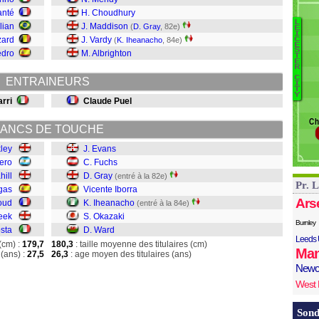
G
anté
H. Choudhury
L
L
lian
J. Maddison
B
(
D. Gray
, 82e)
E
Z
I
zard
J. Vardy
(
K. Iheanacho
, 84e)
C
E
E
S
edro
M. Albrighton
T
F
E
R
Gr
C
ENTRAINEURS
I
T
Y
I
arri
Claude Puel
O
Ch
Wa
ANCS DE TOUCHE
kley
J. Evans
ero
C. Fuchs
hill
D. Gray
(entré à la 82e)
Pr. 
gas
Vicente Iborra
Ars
oud
K. Iheanacho
(entré à la 84e)
eek
S. Okazaki
Burnley
sta
D. Ward
Leeds 
(cm) :
179,7
180,3
: taille moyenne des titulaires (cm)
Man
(ans) :
27,5
26,3
: age moyen des titulaires (ans)
Newc
West
Sond