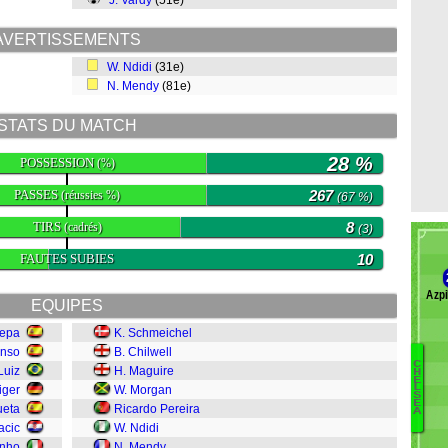
J. Vardy
(51e)
AVERTISSEMENTS
W. Ndidi
(31e)
N. Mendy
(81e)
STATS DU MATCH
28 %
POSSESSION
(%)
PASSES
267
(réussies %)
(67 %)
TIRS
8
(cadrés)
(3)
FAUTES SUBIES
10
Azpi
EQUIPES
epa
K. Schmeichel
onso
B. Chilwell
C
Luiz
H. Maguire
H
E
Ba
L
iger
W. Morgan
S
C
E
ueta
Ricardo Pereira
A
Ca
acic
W. Ndidi
F
inho
N. Mendy