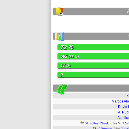
72 %
692
(88 %)
17
(5)
9
K
Marcos Al
David 
A. Rüd
Azpilic
M. Kov
(
R. Loftus-Cheek
, 61e)
Jorg
(
Fàbregas
, 75e)