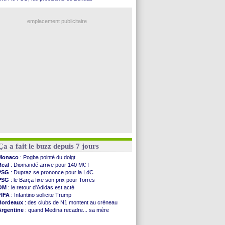
Amical
: un nul entre Auxerre et Troyes
OM
: Benatia et la "médiocrité" dans le club
LA Galaxy
: Sergi Roberto a signé (officiel)
OM
: Côme pousse pour Gouiri
Amical
: Angers fait tomber Lorient
emplacement publicitaire
Amical
: le Paris FC corrigé par Mayence
Amical
: Rennes encore battu par Brentford
Amical
: Paris SG 1-1 Man Utd (fini)
Barça
: De Jong menacé par l’arrivée de...
Atletico
: Simeone ferme la porte pour Alvarez
Voir les brèves précédentes
Ça a fait le buzz depuis 7 jours
Monaco
: Pogba pointé du doigt
Real
: Diomandé arrive pour 140 M€ !
PSG
: Dupraz se prononce pour la LdC
PSG
: le Barça fixe son prix pour Torres
OM
: le retour d'Adidas est acté
FIFA
: Infantino sollicite Trump
Bordeaux
: des clubs de N1 montent au créneau
Argentine
: quand Medina recadre... sa mère
Real
: le démenti de Leipzig pour Diomandé