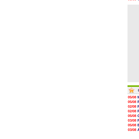
19h59
08/08
19h50
08/08
19h37
19h12
19h03
18h52
18h41
18h23
05/08
05/08
02/08
02/08
05/08
03/08
05/08
03/08
03/08