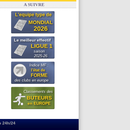
OM
: le club prêt à libérer Kondogbia ?
A SUIVRE
L'equipe type de
MONDIAL
2026
Le meilleur effectif
LIGUE 1
saison
2025-26
Indice MF :
l'état de
FORME
des clubs en europe
Classements des
BUTEURS
en EUROPE
o 24h/24