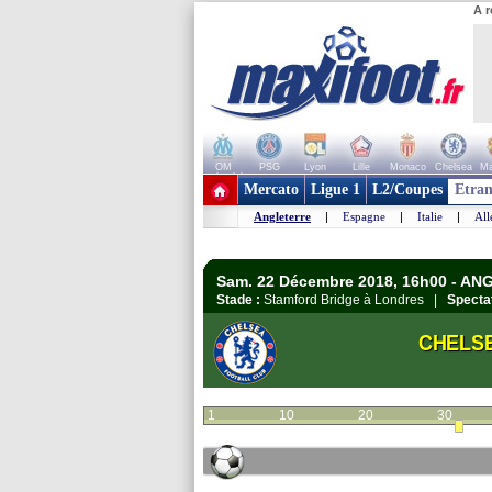
A r
OM
PSG
Lyon
Lille
Monaco
Chelsea
Ma
+ de clubs
Mercato
Ligue 1
L2/Coupes
Etran
Angleterre
|
Espagne
|
Italie
|
Al
Sam. 22 Décembre 2018, 16h00 - AN
Stade :
Stamford Bridge à Londres |
Specta
CHELS
1
10
20
30