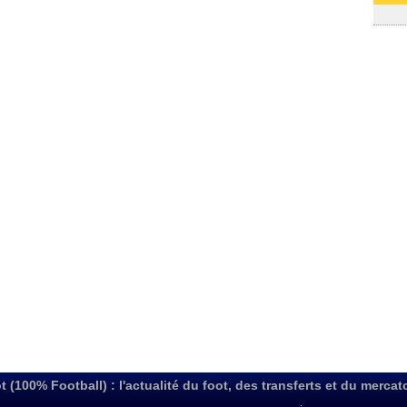
06/08
t (100% Football) : l'actualité du foot, des transferts et du mercat