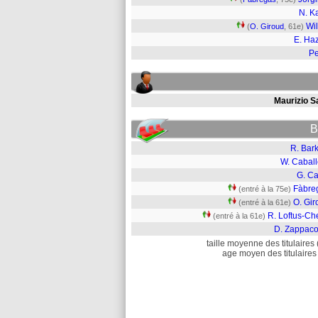
N. K
Wil
(
O. Giroud
, 61e)
E. Ha
P
Maurizio S
B
R. Bar
W. Caball
G. Ca
Fàbre
(entré à la 75e)
O. Gir
(entré à la 61e)
R. Loftus-Ch
(entré à la 61e)
D. Zappaco
taille moyenne des titulaires 
age moyen des titulaires 