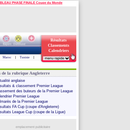
BLEAU PHASE FINALE Coupe du Monde
Résultats
Bayern
Dortmund
Classements
Calendriers
Maroc
|
Tunisie
|
s de la rubrique Angleterre
tualité anglaise
sultats & classement Premier League
assement des buteurs de la Premier League
lendrier Premier League
lmarès de la Premier League
sultats FA Cup (coupe d'Angleterre)
sultats League Cup (coupe de la Ligue)
emplacement publicitaire