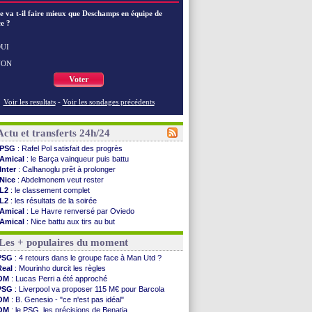
e va t-il faire mieux que Deschamps en équipe de
e ?
UI
NON
Voter
Voir les resultats
-
Voir les sondages précédents
Actu et transferts 24h/24
PSG
: Rafel Pol satisfait des progrès
Amical
: le Barça vainqueur puis battu
Inter
: Calhanoglu prêt à prolonger
Nice
: Abdelmonem veut rester
L2
: le classement complet
L2
: les résultats de la soirée
Amical
: Le Havre renversé par Oviedo
Amical
: Nice battu aux tirs au but
Benfica
: Ivanovic proche de Lens
Les + populaires du moment
OM
: Dupraz "alarmé" par la situation
Atletico
: Alvarez, le Barça va revoir son offre
PSG
: 4 retours dans le groupe face à Man Utd ?
Lorient
: Mbamba prêté par Leverkusen (officiel)
Real
: Mourinho durcit les règles
Amical
: le Real bat Ferencvaros
OM
: Lucas Perri a été approché
Naples
: Lukaku dit oui à Fenerbahçe
PSG
: Liverpool va proposer 115 M€ pour Barcola
Amical
: Brest arrache le nul contre Venise
OM
: B. Genesio - "ce n'est pas idéal"
Amical
: un nouveau nul pour Le Mans
OM
: le PSG, les précisions de Benatia