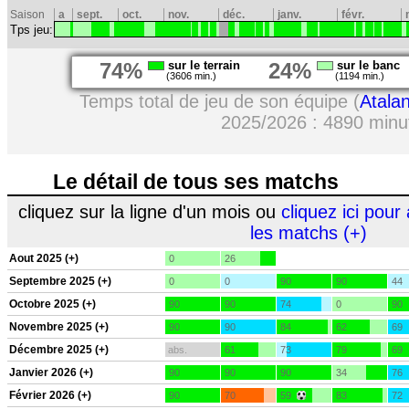
Saison
a
sept.
oct.
nov.
déc.
janv.
févr.
Tps jeu:
74%
sur le terrain
24%
sur le banc
(3606 min.)
(1194 min.)
Temps total de jeu de son équipe (
Atala
2025/2026 : 4890 minu
Le détail de tous ses matchs
cliquez sur la ligne d'un mois ou
cliquez ici pour 
les matchs (+)
Aout 2025 (+)
0
26
Septembre 2025 (+)
0
0
90
90
44
Octobre 2025 (+)
90
90
74
0
90
Novembre 2025 (+)
90
90
84
62
69
Décembre 2025 (+)
abs.
61
73
79
69
Janvier 2026 (+)
90
90
90
34
76
Février 2026 (+)
90
70
59
83
72