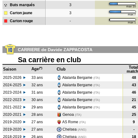
Buts marqués
3
max:10
Carton jaune
3
max:7
Carton rouge
-
max:1
CARRIERE de Davide ZAPPACOSTA
Sa carrière en club
Total
(*)
Age
Saison
Club
match
2025-2026
33 ans
Atalanta Bergame
48
(ITA)
2024-2025
32 ans
Atalanta Bergame
43
(ITA
)
2023-2024
31 ans
Atalanta Bergame
46
(ITA
)
2022-2023
30 ans
Atalanta Bergame
21
(ITA
)
2021-2022
29 ans
Atalanta Bergame
45
(ITA
)
2020-2021
28 ans
Genoa
25
(ITA
)
2019-2020
27 ans
AS Rome
9
(ITA
)
2019-2020
27 ans
Chelsea
-
(ANG
)
2018-2019
26 ans
Chelsea
18
(ANG
)