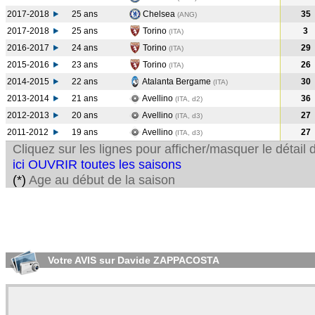
2017-2018
25 ans
Chelsea
35
(ANG
)
2017-2018
25 ans
Torino
3
(ITA
)
2016-2017
24 ans
Torino
29
(ITA
)
2015-2016
23 ans
Torino
26
(ITA
)
2014-2015
22 ans
Atalanta Bergame
30
(ITA
)
2013-2014
21 ans
Avellino
36
(ITA, d2)
2012-2013
20 ans
Avellino
27
(ITA, d3)
2011-2012
19 ans
Avellino
27
(ITA, d3)
Cliquez sur les lignes pour afficher/masquer le détai
ici OUVRIR toutes les saisons
(*)
Age au début de la saison
Votre AVIS sur Davide ZAPPACOSTA