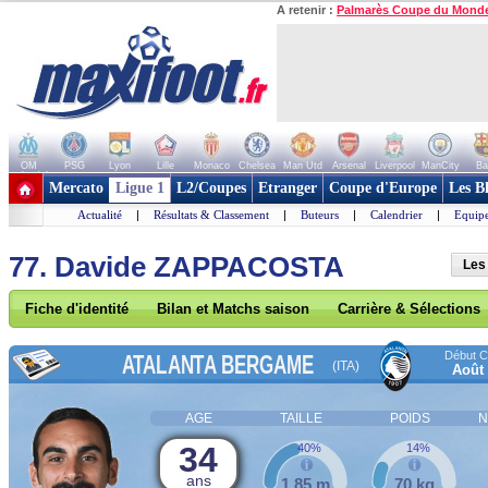
A retenir :
Palmarès Coupe du Mond
OM
PSG
Lyon
Lille
Monaco
Chelsea
Man Utd
Arsenal
Liverpool
ManCity
Ba
+ de clubs
Mercato
Ligue 1
L2/Coupes
Etranger
Coupe d'Europe
Les B
Actualité
|
Résultats & Classement
|
Buteurs
|
Calendrier
|
Equipe
77. Davide ZAPPACOSTA
Les
Fiche d'identité
Bilan et Matchs saison
Carrière & Sélections
Début Co
ATALANTA BERGAME
(ITA)
Août
AGE
TAILLE
POIDS
N
34
40%
14%
ans
1,85 m
70 kg