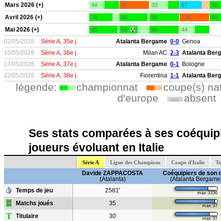
Mars 2026 (+)
44
90
33
67
90
Avril 2026 (+)
70
86
90
120
56
Mai 2026 (+)
85
55
88
44
02/05/2026
Série A, 35e j.
Atalanta Bergame
0-0
Genoa
10/05/2026
Série A, 36e j.
Milan AC
2-3
Atalanta Ber
17/05/2026
Série A, 37e j.
Atalanta Bergame
0-1
Bologne
22/05/2026
Série A, 38e j.
Fiorentina
1-1
Atalanta Ber
légende:
championnat
coupe(s) na
d'europe
absent
abs.
Ses stats comparées à ses coéquipi
joueurs évoluant en Italie
Série A
Ligue des Champions
Coupe d'Italie
To
Davide ZAPPACOSTA
Coéquipiers de son 
(Atalanta)
(Atalanta Bergame
Temps de jeu
2581'
max:3330
Matchs joués
35
max:37
T
Titulaire
30
max:37