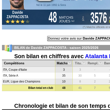
Né le 11 juin 1992 à Sora
48
3576
Davide
&
ZAPPACOSTA
MATCHS
JOUES
*
(
)
(*) Matchs officiels e
Donnez votre avis sur
Davide ZAPPAC
BILAN de Davide ZAPPACOSTA - saison
2025/2026
Son bilan en chiffres avec
Atalanta
Compétitions
Matchs
Titu.
Rempl.
Ban
?
?
?
ITA, Coupe d'Italie
3
3
-
-
ITA, Série A
35
30
5
EUR, Ligue des Champions
10
8
2
Bilan total en club
48
41
7
Chronologie et bilan de son temps 