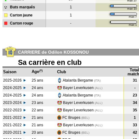
max:37
Buts marqués
1
max:10
Carton jaune
1
max:7
Carton rouge
-
max:1
CARRIERE de Odilon KOSSONOU
Sa carrière en club
Total
(*)
Age
Saison
Club
match
2025-2026
25 ans
Atalanta Bergame
31
(ITA)
2024-2025
24 ans
Bayer Leverkusen
-
(ALL
)
2024-2025
24 ans
Atalanta Bergame
23
(ITA
)
2023-2024
23 ans
Bayer Leverkusen
34
(ALL
)
2022-2023
22 ans
Bayer Leverkusen
35
(ALL
)
2021-2022
21 ans
FC Bruges
1
(BEL
)
2021-2022
21 ans
Bayer Leverkusen
33
(ALL
)
2020-2021
20 ans
FC Bruges
42
(BEL
)