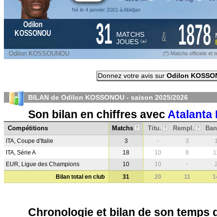
Né le 4 janvier 2001 à Abidjan
31
1878
Odilon
&
KOSSONOU
MATCHS
JOUES
*
(
)
Odilon KOSSOUNOU
(*) Matchs officiels e
Donnez votre avis sur
Odilon KOSS
BILAN de Odilon KOSSONOU - saison
2025/2026
Son bilan en chiffres avec
Atalanta
Compétitions
Matchs
Titu.
Rempl.
Ban
?
?
?
ITA, Coupe d'Italie
3
-
3
ITA, Série A
18
10
8
1
EUR, Ligue des Champions
10
10
-
Bilan total en club
31
20
11
1
Chronologie et bilan de son temps 