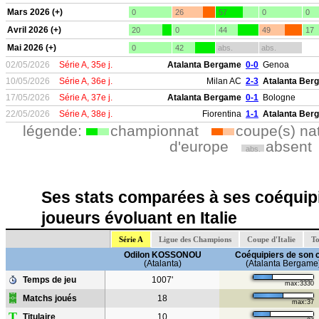
Mars 2026 (+)
0
26
57
0
0
Avril 2026 (+)
20
0
44
49
17
Mai 2026 (+)
0
42
abs.
abs.
02/05/2026
Série A, 35e j.
Atalanta Bergame
0-0
Genoa
10/05/2026
Série A, 36e j.
Milan AC
2-3
Atalanta Ber
17/05/2026
Série A, 37e j.
Atalanta Bergame
0-1
Bologne
22/05/2026
Série A, 38e j.
Fiorentina
1-1
Atalanta Ber
légende:
championnat
coupe(s) na
d'europe
absent
abs.
Ses stats comparées à ses coéquipi
joueurs évoluant en Italie
Série A
Ligue des Champions
Coupe d'Italie
To
Odilon KOSSONOU
Coéquipiers de son 
(Atalanta)
(Atalanta Bergame
Temps de jeu
1007'
max:3330
Matchs joués
18
max:37
T
Titulaire
10