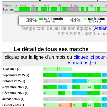
Saison
a
sept.
oct.
nov.
déc.
janv.
févr.
Tps jeu:
39%
sur le terrain
44%
sur le banc
(1908 min.)
(2172 min.)
Temps total de jeu de son équipe (
Atala
2025/2026 : 4890 minu
Le détail de tous ses matchs
cliquez sur la ligne d'un mois ou
cliquez ici pour 
les matchs (+)
Aout 2025 (+)
2
0
Septembre 2025 (+)
90
90
90
90
53
Octobre 2025 (+)
abs.
abs.
90
0
90
Novembre 2025 (+)
84
55
46
44
90
Décembre 2025 (+)
0
46
90
79
abs
Janvier 2026 (+)
abs.
abs.
abs.
0
90
Février 2026 (+)
0
14
32
44
90