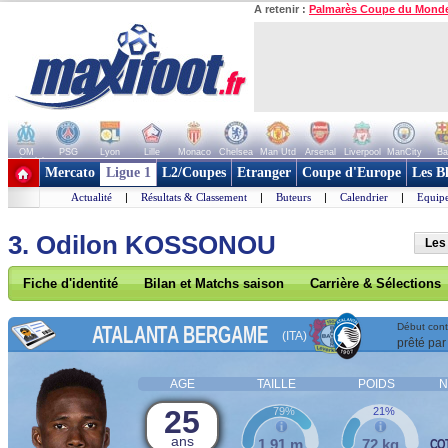
A retenir :
Palmarès Coupe du Mond
OM
PSG
Lyon
Lille
Monaco
Chelsea
Man Utd
Arsenal
Liverpool
ManCity
Ba
+ de clubs
Mercato
Ligue 1
L2/Coupes
Etranger
Coupe d'Europe
Les B
Actualité
|
Résultats & Classement
|
Buteurs
|
Calendrier
|
Equipe
3. Odilon KOSSONOU
Les
Fiche d'identité
Bilan et Matchs saison
Carrière & Sélections
ATALANTA BERGAME
Début contr
(ITA)
prêté par
AGE
TAILLE
POIDS
N
25
79%
21%
ans
1,91 m
72 kg
COT