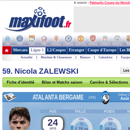
A retenir :
Palmarès Coupe du Mond
OM
PSG
Lyon
Lille
Monaco
Chelsea
Man Utd
Arsenal
Liverpool
ManCity
Ba
+ de clubs
Mercato
Ligue 1
L2/Coupes
Etranger
Coupe d'Europe
Les B
Actualité
|
Résultats & Classement
|
Buteurs
|
Calendrier
|
Equipe
59. Nicola ZALEWSKI
Les
Fiche d'identité
Bilan et Matchs saison
Carrière & Sélections
Début Co
ATALANTA BERGAME
(ITA)
Août
AGE
TAILLE
POIDS
N
24
6%
8%
ans
1,75 m
68 kg