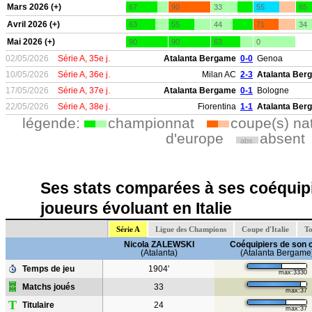
Mars 2026 (+)
67
90
33
55
65
Avril 2026 (+)
63
55
44
71
34
Mai 2026 (+)
90
90
63
0
02/05/2026
Série A, 35e j.
Atalanta Bergame
0-0
Genoa
10/05/2026
Série A, 36e j.
Milan AC
2-3
Atalanta Ber
17/05/2026
Série A, 37e j.
Atalanta Bergame
0-1
Bologne
22/05/2026
Série A, 38e j.
Fiorentina
1-1
Atalanta Ber
légende:
championnat
coupe(s) na
d'europe
absent
abs.
Ses stats comparées à ses coéquipi
joueurs évoluant en Italie
Série A
Ligue des Champions
Coupe d'Italie
To
Nicola ZALEWSKI
Coéquipiers de son 
(Atalanta)
(Atalanta Bergame
Temps de jeu
1904'
max:3330
Matchs joués
33
max:37
T
Titulaire
24
max:37