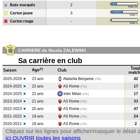
Buts marqués
2
max:10
Carton jaune
3
max:7
Carton rouge
-
max:1
CARRIERE de Nicola ZALEWSKI
Sa carrière en club
Total
(*)
Age
Saison
Club
match
2025-2026
23 ans
Atalanta Bergame
42
(ITA)
2024-2025
22 ans
AS Rome
17
(ITA
)
2024-2025
22 ans
Inter Milan
17
(ITA
)
2023-2024
21 ans
AS Rome
33
(ITA
)
2022-2023
20 ans
AS Rome
47
(ITA
)
2021-2022
19 ans
AS Rome
24
(ITA
)
2020-2021
18 ans
AS Rome
2
(ITA
)
Cliquez sur les lignes pour afficher/masquer le détai
ici OUVRIR toutes les saisons