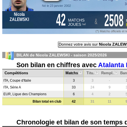
3
Né le 23 janvier 2002
42
2508
Nicola
&
ZALEWSKI
MATCHS
JOUES
*
(
)
(*) Matchs officiels e
Donnez votre avis sur
Nicola ZALEW
BILAN de Nicola ZALEWSKI - saison
2025/2026
Son bilan en chiffres avec
Atalanta
Compétitions
Matchs
Titu.
Rempl.
Ban
?
?
?
ITA, Coupe d'Italie
3
3
-
ITA, Série A
33
24
9
EUR, Ligue des Champions
6
4
2
Bilan total en club
42
31
11
Chronologie et bilan de son temps 