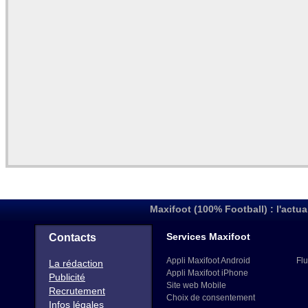
Maxifoot (100% Football) : l'actua
Services Maxifoot
Contacts
Appli Maxifoot Android
Flu
La rédaction
Appli Maxifoot iPhone
Publicité
Site web Mobile
Recrutement
Choix de consentement
Infos légales