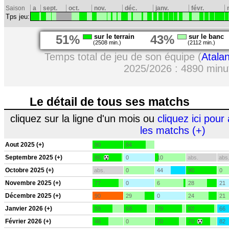
Saison
a
sept.
oct.
nov.
déc.
janv.
févr.
Tps jeu:
51%
sur le terrain
43%
sur le banc
(2508 min.)
(2112 min.)
Temps total de jeu de son équipe (
Atala
2025/2026 : 4890 minu
Le détail de tous ses matchs
cliquez sur la ligne d'un mois ou
cliquez ici pour 
les matchs (+)
Aout 2025 (+)
90
64
Septembre 2025 (+)
86
0
10
abs.
abs
Octobre 2025 (+)
abs.
0
44
90
0
Novembre 2025 (+)
77
0
6
28
21
Décembre 2025 (+)
90
29
0
24
21
Janvier 2026 (+)
59
68
79
82
66
Février 2026 (+)
46
0
70
70
82