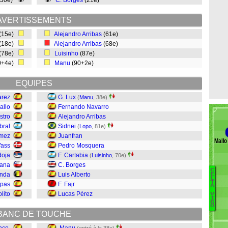
(30e)
C. Borges
(21e)
AVERTISSEMENTS
(15e)
Alejandro Arribas
(61e)
(18e)
Alejandro Arribas
(68e)
(78e)
Luisinho
(87e)
0+4e)
Manu
(90+2e)
EQUIPES
arez
G. Lux
(
Manu
, 38e)
allo
Fernando Navarro
stro
Alejandro Arribas
bral
Sidnei
(
Lopo
, 81e)
ómez
Juanfran
Mallo
Wass
Pedro Mosquera
doja
F. Cartabia
(
Luisinho
, 70e)
lana
C. Borges
C
onda
Luis Alberto
E
L
T
spas
F. Fajr
B
A
lito
Lucas Pérez
V
Pl
I
G
H
O
BANC DE TOUCHE
Se
Di