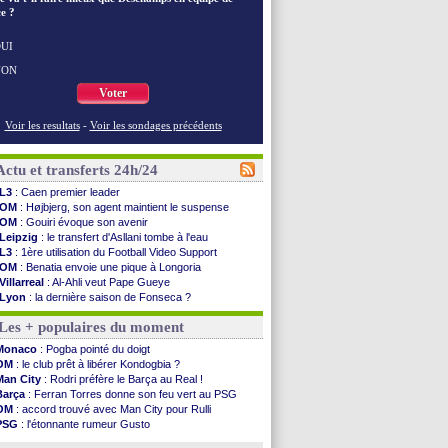
e ?
UI
NON
Voter
Voir les resultats
-
Voir les sondages précédents
Actu et transferts 24h/24
L3
: Caen premier leader
OM
: Højbjerg, son agent maintient le suspense
OM
: Gouiri évoque son avenir
Leipzig
: le transfert d'Asllani tombe à l'eau
L3
: 1ère utilisation du Football Video Support
OM
: Benatia envoie une pique à Longoria
Villarreal
: Al-Ahli veut Pape Gueye
Lyon
: la dernière saison de Fonseca ?
OM
: un nouveau prétendant pour Højbjerg
Les + populaires du moment
Brest
: un gardien norvégien en approche ?
OM
: McCourt a versé 120 M€ en 2026
Monaco
: Pogba pointé du doigt
PSG
: 4 retours dans le groupe face à Man Utd ...
OM
: le club prêt à libérer Kondogbia ?
Nice
: Kevin Carlos va partir en Italie
Man City
: Rodri préfère le Barça au Real !
L1
: prison avec sursis requis contre un arbitre
Barça
: Ferran Torres donne son feu vert au PSG
Leganés
: c'est signé pour Luca Zidane (off.)
OM
: accord trouvé avec Man City pour Rulli
Atletico
: Ruggeri en route pour Aston Villa
PSG
: l'étonnante rumeur Gusto
Monaco
: Filipe Luis soutient Biereth
OM
: une offre pour Bulka
Lyon
: Mangala prêté à Getafe (officiel)