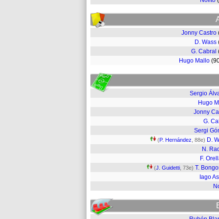
Nolito
Jonny Castro
D. Wass
G. Cabral
Hugo Mallo
(9
Sergio Álv
Hugo M
Jonny Ca
G. Ca
Sergi G
D. 
(
P. Hernández
, 88e)
N. Ra
F. Orel
T. Bong
(
J. Guidetti
, 73e)
Iago A
No