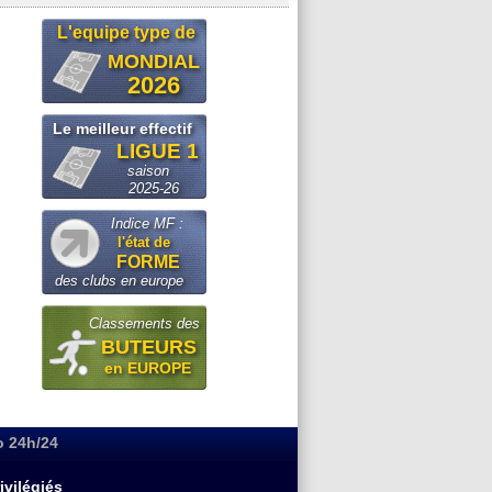
L'equipe type de
MONDIAL
2026
Le meilleur effectif
LIGUE 1
saison
2025-26
Indice MF :
l'état de
FORME
des clubs en europe
Classements des
BUTEURS
en EUROPE
o 24h/24
ivilégiés