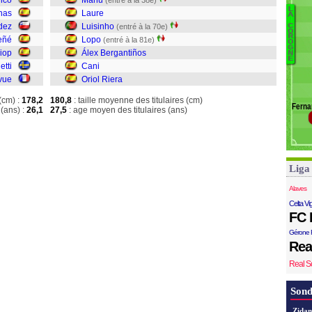
nco
Manu
(entré à la 38e)
Gu
L
nas
Laure
A
B
dez
Luisinho
(entré à la 70e)
C
M
O
R
eñé
Lopo
(entré à la 81e)
O
La
G
iop
Álex Bergantiños
N
L
E
etti
Cani
L
vue
Oriol Riera
Ca
(cm) :
178,2
180,8
: taille moyenne des titulaires (cm)
Ferna
Ri
(ans) :
26,1
27,5
: age moyen des titulaires (ans)
Liga
Alaves
Celta Vi
FC 
Gérone 
Rea
Real S
Sond
Zidan