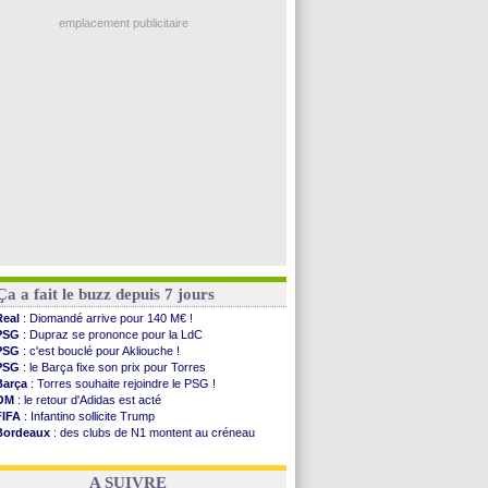
Ouganda
: Owori battu à mort à Kampala
PSG
: Nsoki va signer en Croatie
emplacement publicitaire
Arsenal
: Naples vise Gabriel Jesus
Real
: Mastantuono prêté à la Fiorentina (off.)
Man City
: accord avec le Barça pour Rodri ?
Rennes
: Haise a prolongé (officiel)
Palace
: Tomiyasu a convaincu (officiel)
Voir les brèves précédentes
Ça a fait le buzz depuis 7 jours
Real
: Diomandé arrive pour 140 M€ !
PSG
: Dupraz se prononce pour la LdC
PSG
: c'est bouclé pour Akliouche !
PSG
: le Barça fixe son prix pour Torres
Barça
: Torres souhaite rejoindre le PSG !
OM
: le retour d'Adidas est acté
FIFA
: Infantino sollicite Trump
Bordeaux
: des clubs de N1 montent au créneau
Argentine
: quand Medina recadre... sa mère
Real
: le démenti de Leipzig pour Diomandé
A SUIVRE