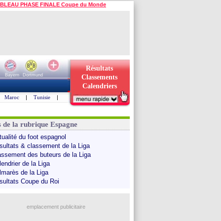
BLEAU PHASE FINALE Coupe du Monde
Résultats
Bayern
Dortmund
Classements
Calendriers
Maroc
|
Tunisie
|
s de la rubrique Espagne
tualité du foot espagnol
sultats & classement de la Liga
assement des buteurs de la Liga
endrier de la Liga
lmarès de la Liga
sultats Coupe du Roi
emplacement publicitaire