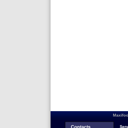
Maxifoo
Serv
Contacts