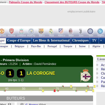
etenir :
Palmarès Coupe du Monde
-
Classement des BUTEURS Coupe du Monde
-
TA
emplacement publicitaire
n Utd
Arsenal
Liverpool
ManCity
Barca
Real
Atletico
Milan
Juve
Inter
Naples
ger
Coupe d'Europe
Les Bleus & International
Chroniques
TV
+
lemagne
|
Belgique
|
Pays-Bas
|
Portugal
|
Turquie
|
Suisse
|
Algérie
|
Lien
- Primera Division
teurs :
21254 |
Arbitre :
David Fernández
Ac
Ré
1
1
GO
LA COROGNE
Cl
Cal
(mi-tps: 1-1)
Pa
Ré
40
50
60
70
80
90
BUTEURS