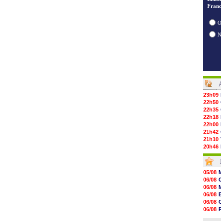
Franc
O
23h09
22h50
22h35
22h18
22h00
21h42
21h10
20h46
20h30
20h01
19h18
05/08
19h09
06/08
18h48
06/08
18h37
06/08
18h29
06/08
17h58
06/08
17h46
06/08
17h32