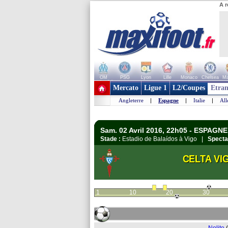
A r
OM
PSG
Lyon
Lille
Monaco
Chelsea
Ma
+ de clubs
Mercato
Ligue 1
L2/Coupes
Etran
Angleterre
|
Espagne
|
Italie
|
Al
Sam. 02 Avril 2016, 22h05 - ESPAGNE 
Stade :
Estadio de Balaídos à Vigo |
Specta
CELTA VI
1
10
20
30