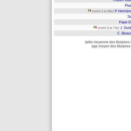
Rubén Bla
Pla
P. Hernán
(entré à la 88e)
S
Pape D
J. Guid
(entré à la 73e)
C. Beau
taille moyenne des titulaires 
age moyen des titulaires 