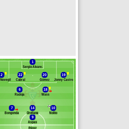
1
Sergio Álvarez
2
22
20
19
 Novegil
Cabral
Gómez
Jonny Castro
6
18
>
Radoja
Wass
Banc des remplaçants
Celta Vigo
lanco
7
14
10
>
anas
Bongonda
Orellana
Nolito
ernández
9
ñé
Aspas
op
Pérez