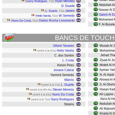
Sultan Ma
Ryan Mendes
(
Garry Rodrigues
, 71e)
Abdullah Al
D. Duarte
Nasser Al 
Jamiro
(
L. Duarte
, 71e)
Salem Al D
W. Semedo
(
Helio Varela
, 61e)
Mohamed 
Dailon Rocha Livramento
(
Nuno Da Costa
, 61e)
F. Al-Burai
BANCS DE TOUCH
Gilson Tavares
Musab Al 
Helio Varela
Mohammed 
(entré à la 61e)
Jehad Tha
C. dos Santos
Ziyad Al Jo
L. Costa
Moteb Al H
Kelvin Pires
Ayman Yah
Jovane Cabral
N. Al-Aqidi
Yannick Semedo
Ahmed Al K
Márcio
S. Al-Shehr
L. Duarte
(entré à la 71e)
Hasan Kad
Steven Moreira
(entré à la 90+4e)
Ali Lajami
Nuno Da Costa
(entré à la 61e)
Ala'a Al-Hej
Garry Rodrigues
(entré à la 71e)
Abdullah 
Stopira
Ali Majrash
Khalid Al 