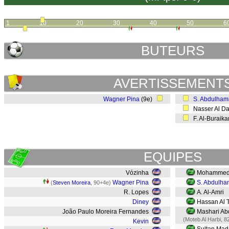
1
10
20
30
40
50
6
BUTEURS
AVERTISSEMENT
Wagner Pina
(9e)
S. Abdulham
Nasser Al Da
F. Al-Buraik
EQUIPES
Vózinha
Mohammed 
Wagner Pina
S. Abdulha
(
Steven Moreira
, 90+4e)
R. Lopes
A. Al-Amri
Diney
Hassan Al 
João Paulo Moreira Fernandes
Mashari Ab
(Moteb Al Harbi, 8
Kevin