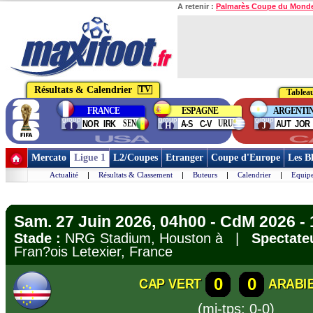
A retenir :
Palmarès Coupe du Mond
Résultats & Calendrier
TV
Tableau
FRANCE
ESPAGNE
ARGENTI
group
group
group
SEN
URU
NOR
IRK
A-S
C-V
AUT
JOR
I
H
J
USA
C
Mercato
Ligue 1
L2/Coupes
Etranger
Coupe d'Europe
Les B
Actualité
|
Résultats & Classement
|
Buteurs
|
Calendrier
|
Equipe
Sam. 27 Juin 2026, 04h00 - CdM 2026 - 
Stade :
NRG Stadium, Houston à |
Spectateu
Fran?ois Letexier, France
0
0
CAP VERT
ARABI
(mi-tps: 0-0)