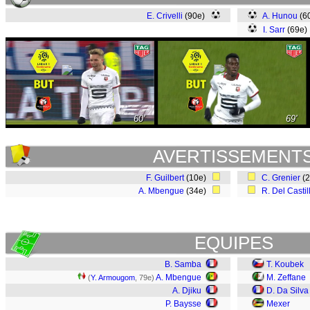
E. Crivelli
(90e)
A. Hunou
(6
I. Sarr
(69e
60'
69'
AVERTISSEMENT
F. Guilbert
(10e)
C. Grenier
(
A. Mbengue
(34e)
R. Del Castil
EQUIPES
B. Samba
T. Koubek
A. Mbengue
M. Zeffane
(
Y. Armougom
, 79e)
A. Djiku
D. Da Silva
P. Baysse
Mexer