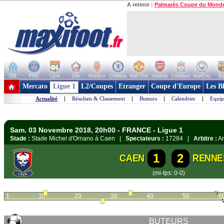
A retenir :
Palmarès Coupe du Mond
OM
PSG
Lyon
Lille
Monaco
Chelsea
Man Utd
Arsenal
Liverpool
ManCity
Ba
+ de clubs
Mercato
Ligue 1
L2/Coupes
Etranger
Coupe d'Europe
Les B
Actualité
|
Résultats & Classement
|
Buteurs
|
Calendrier
|
Equip
Sam. 03 Novembre 2018, 20h00 - FRANCE - Ligue 1
Stade :
Stade Michel d'Ornano à Caen |
Spectateurs :
17284 |
Arbitre :
Am
1
2
CAEN
RENNE
(mi-tps: 0-0)
1
10
20
30
40
50
6
BUTEURS