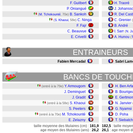
F. Guilbert
H. Traoré
P. Oniangué
J. Johanss
B. Sankoh
R. Del Casti
(
M. Tchokounté
, 70e)
C. Ninga
C. Grenier
(
S. Khaoui
, 58e)
(
F. Fajr
B. André
C. Beauvue
I. Sarr
(
N. J
E. Crivelli
A. Hunou
(
ENTRAINEURS
Fabien Mercadal
Sabri Lam
BANCS DE TOUCH
Y. Armougom
H. Ben Arf
(entré à la 79e)
J. Deminguet
B. Bourige
J. Gradit
E. Gertmo
S. Khaoui
N. Janvier
(entré à la 58e)
S. Peeters
G. Nyamsi
M. Tchokounté
D. Poha
(entré à la 70e)
E. Zelazny
T. Siebatc
taille moyenne des titulaires (cm) :
181,9
182,5
: taille moye
age moyen des titulaires (ans) :
26,2
26,1
: age moyen de