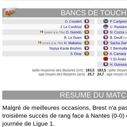
BANCS DE TOUCH
G. Coudert
P. Carlgren
J. Le Cardinal
U. Radako
D. Guindo
N. Cozza
(entré à la 78e)
(
R. Le Guen
B. Deuff
(en
H. Makalou
Sacha Zian
(entré à la 78e)
Yayiya Kante Ibrahim
Y. Benhatt
S. Diop
A. Camara
Y. El-Arabi
H. Guirass
taille moyenne des titulaires (cm) :
183,5
183,5
: taille moye
age moyen des titulaires (ans) :
25,7
24,7
: age moyen de
RESUME DU MAT
Malgré de meilleures occasions, Brest n'a pa
troisième succès de rang face à Nantes (0-0) 
journée de Ligue 1.