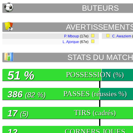
BUTEURS
AVERTISSEMENT
P. Mboup
(17e)
C. Awaziem
L. Ajorque
(67e)
STATS DU MATC
51 %
POSSESSION
(%)
386
PASSES
(réussies %)
(82 %)
17
TIRS
(cadrés)
(5)
12
CORNERS JOUES