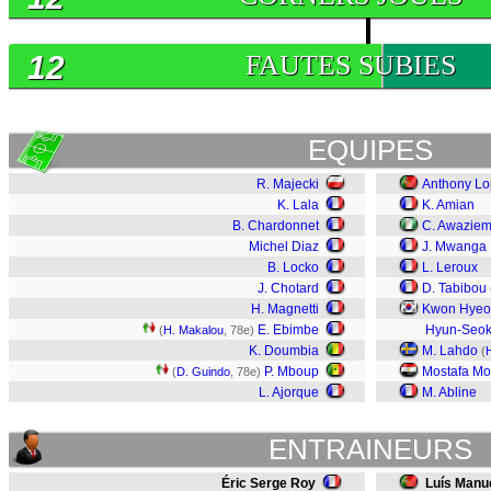
12
FAUTES SUBIES
EQUIPES
R. Majecki
Anthony L
K. Lala
K. Amian
B. Chardonnet
C. Awazie
Michel Diaz
J. Mwanga
B. Locko
L. Leroux
J. Chotard
D. Tabibou
H. Magnetti
Kwon Hyeo
E. Ebimbe
Hyun-Seo
(
H. Makalou
, 78e)
K. Doumbia
M. Lahdo
(
P. Mboup
Mostafa M
(
D. Guindo
, 78e)
L. Ajorque
M. Abline
ENTRAINEURS
Éric Serge Roy
Luís Manue