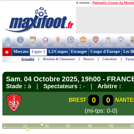
A retenir :
Palmarès Coupe du Mond
OM
PSG
Lyon
Lille
Monaco
Chelsea
Man Utd
Arsenal
Liverpool
ManCity
Ba
+ de clubs
Mercato
Ligue 1
L2/Coupes
Etranger
Coupe d'Europe
Les B
Actualité
|
Résultats & Classement
|
Buteurs
|
Calendrier
|
Equip
Sam. 04 Octobre 2025, 19h00 - FRANCE
Stade :
à |
Spectateurs :
- |
Arbitre :
0
0
BREST
NANTE
(mi-tps: 0-0)
1
10
20
30
40
50
6