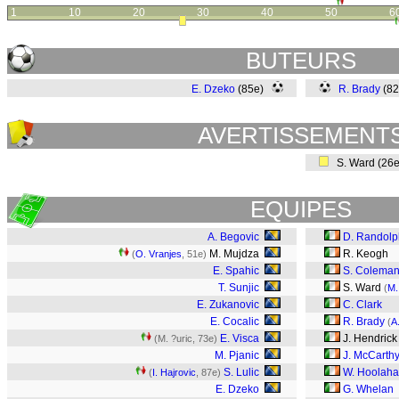
1
10
20
30
40
50
6
BUTEURS
E. Dzeko
(85e)
R. Brady
(8
AVERTISSEMENT
S. Ward (26
EQUIPES
A. Begovic
D. Randolp
M. Mujdza
R. Keogh
(
O. Vranjes
, 51e)
E. Spahic
S. Colema
T. Sunjic
S. Ward
(
M.
E. Zukanovic
C. Clark
E. Cocalic
R. Brady
(
A
E. Visca
J. Hendrick
(M. ?uric, 73e)
M. Pjanic
J. McCarth
S. Lulic
W. Hoolah
(
I. Hajrovic
, 87e)
E. Dzeko
G. Whelan