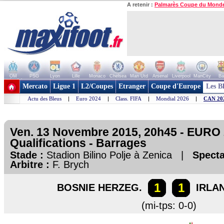
A retenir :
Palmarès Coupe du Mond
OM
PSG
Lyon
Lille
Monaco
Chelsea
Man Utd
Arsenal
Liverpool
ManCity
Ba
+ de clubs
Mercato
Ligue 1
L2/Coupes
Etranger
Coupe d'Europe
Les B
Actu des Bleus
|
Euro 2024
|
Class. FIFA
|
Mondial 2026
|
CAN 20
Ven. 13 Novembre 2015, 20h45 - EURO 
Qualifications - Barrages
Stade :
Stadion Bilino Polje à Zenica |
Specta
Arbitre :
F. Brych
1
1
BOSNIE HERZEG.
IRLAN
(mi-tps: 0-0)