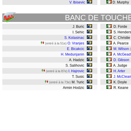
V. Ibisevic
D. Murphy
BANC DE TOUCH
J. Buric
D. Forde
I. Sehic
S. Hender
S. Kolasinac
C. Christie
O. Vranjes
A. Pearce
(entré à la 51e)
E. Bicakcic
M. Wilson
H. Medunjanin
A. McGead
A. Hadzic
D. Gibson
S. Salihovic
A. Judge
I. Hajrovic
H. Arter
(entré à la 87e)
T. Susic
J. McClea
M. ?uric
K. Doyle
(entré à la 73e)
Armin Hodzic
R. Keane