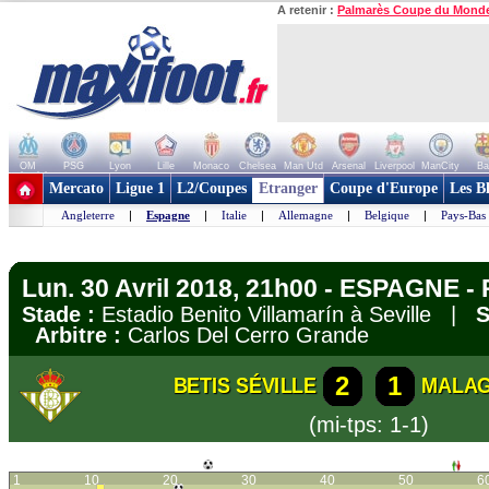
A retenir :
Palmarès Coupe du Mond
OM
PSG
Lyon
Lille
Monaco
Chelsea
Man Utd
Arsenal
Liverpool
ManCity
Ba
+ de clubs
Mercato
Ligue 1
L2/Coupes
Etranger
Coupe d'Europe
Les B
Angleterre
|
Espagne
|
Italie
|
Allemagne
|
Belgique
|
Pays-Bas
Lun. 30 Avril 2018, 21h00 - ESPAGNE - 
Stade :
Estadio Benito Villamarín à Seville |
S
Arbitre :
Carlos Del Cerro Grande
2
1
BETIS SÉVILLE
MALA
(mi-tps: 1-1)
1
10
20
30
40
50
6