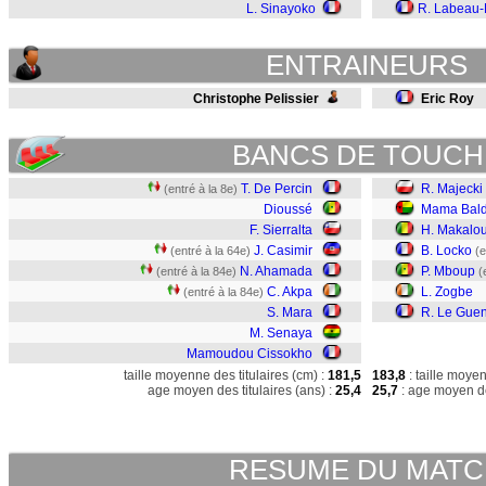
L. Sinayoko
R. Labeau-
ENTRAINEURS
Christophe Pelissier
Eric Roy
BANCS DE TOUCH
T. De Percin
R. Majecki
(entré à la 8e)
Dioussé
Mama Bal
F. Sierralta
H. Makalo
J. Casimir
B. Locko
(entré à la 64e)
(e
N. Ahamada
P. Mboup
(entré à la 84e)
(
C. Akpa
L. Zogbe
(entré à la 84e)
S. Mara
R. Le Gue
M. Senaya
Mamoudou Cissokho
taille moyenne des titulaires (cm) :
181,5
183,8
: taille moye
age moyen des titulaires (ans) :
25,4
25,7
: age moyen de
RESUME DU MAT