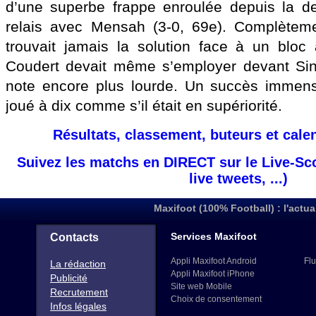
d’une superbe frappe enroulée depuis la d
relais avec Mensah (3-0, 69e). Complètem
trouvait jamais la solution face à un bloc 
Coudert devait même s’employer devant Sin
note encore plus lourde. Un succès immens
joué à dix comme s’il était en supériorité.
Résultats, classement, buteurs et cale
Suivez les matchs en DIRECT sur le Live-Sc
live tweets, ...)
Maxifoot (100% Football) : l'actua
Services Maxifoot
Contacts
Appli Maxifoot Android
Flu
La rédaction
Appli Maxifoot iPhone
Publicité
Site web Mobile
Recrutement
Choix de consentement
Infos légales