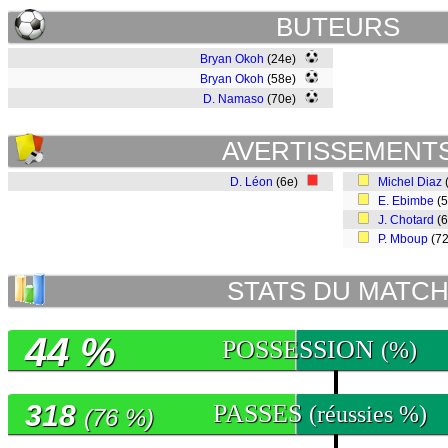
BUTEURS
Bryan Okoh
(24e)
Bryan Okoh
(58e)
D. Namaso
(70e)
AVERTISSEMENT
D. Léon
(6e)
Michel Diaz
E. Ebimbe
(
J. Chotard
(
P. Mboup
(7
STATS DU MATC
44 %
POSSESSION
(%)
318
PASSES
(réussies %)
(76 %)