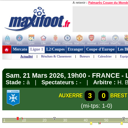
A retenir :
Palmarès Coupe du Mond
OM
PSG
Lyon
Lille
Monaco
Chelsea
Man Utd
Arsenal
Liverpool
ManCity
Ba
+ de clubs
Mercato
Ligue 1
L2/Coupes
Etranger
Coupe d'Europe
Les B
Actualité
|
Résultats & Classement
|
Buteurs
|
Calendrier
|
Equip
Sam. 21 Mars 2026, 19h00 - FRANCE - 
Stade :
à |
Spectateurs :
- |
Arbitre :
H. B
3
0
AUXERRE
BREST
(mi-tps: 1-0)
1
10
20
30
40
50
6