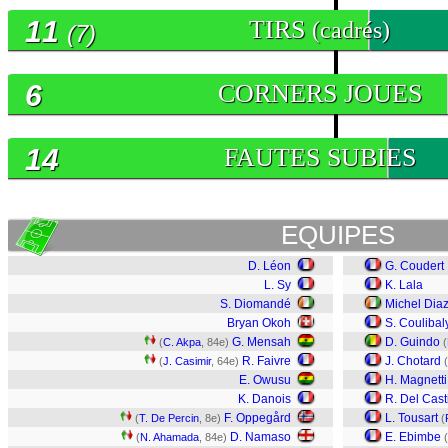
11
TIRS
(cadrés)
(7)
6
CORNERS JOUES
14
FAUTES SUBIES
EQUIPES
D. Léon
G. Coudert
L. Sy
K. Lala
S. Diomandé
Michel Dia
Bryan Okoh
S. Coulibal
G. Mensah
D. Guindo
(
C. Akpa
, 84e)
(
R. Faivre
J. Chotard
(
J. Casimir
, 64e)
(
E. Owusu
H. Magnetti
K. Danois
R. Del Casti
F. Oppegård
L. Tousart
(
T. De Percin
, 8e)
(
D. Namaso
E. Ebimbe
(
N. Ahamada
, 84e)
(