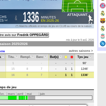
1336
ATTAQUANT
&
CHS
MINUTES
ES
EN
2025-26
*
(
)
(*) Matchs officiels et temps de jeu en CLUB au cours de la saison
re avis sur
Fredrik OPPEGÅRD
mis à jour le 9 aoû. 2026
 saison
2025/2026
autres saisons >
rre
s
Titu.
Rempl.
Banc
But(s)
Tps jeu
?
?
?
?
?
?
1
-
-
-
-
-
90'
15
8
7
-
1
1
1246'
16
8
7
-
1
1
1336'
mps de jeu
évr.
mars
avril
mai
juin