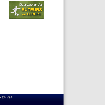
Classements des
BUTEURS
en EUROPE
o 24h/24