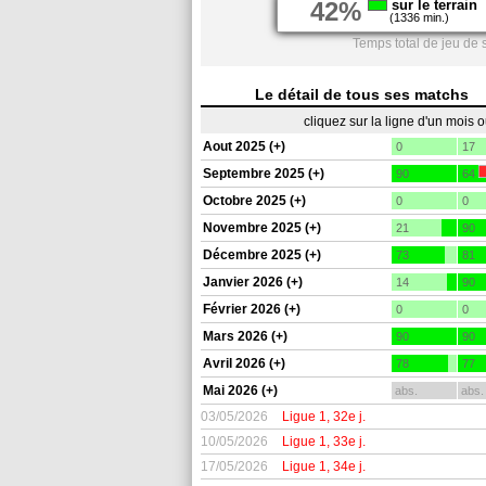
42%
sur le terrain
(1336 min.)
Temps total de jeu de 
Le détail de tous ses matchs
cliquez sur la ligne d'un mois 
Aout 2025 (+)
0
17
Septembre 2025 (+)
90
64
Octobre 2025 (+)
0
0
Novembre 2025 (+)
21
90
Décembre 2025 (+)
73
81
Janvier 2026 (+)
14
90
Février 2026 (+)
0
0
Mars 2026 (+)
90
90
Avril 2026 (+)
78
77
Mai 2026 (+)
abs.
abs.
03/05/2026
Ligue 1, 32e j.
10/05/2026
Ligue 1, 33e j.
17/05/2026
Ligue 1, 34e j.