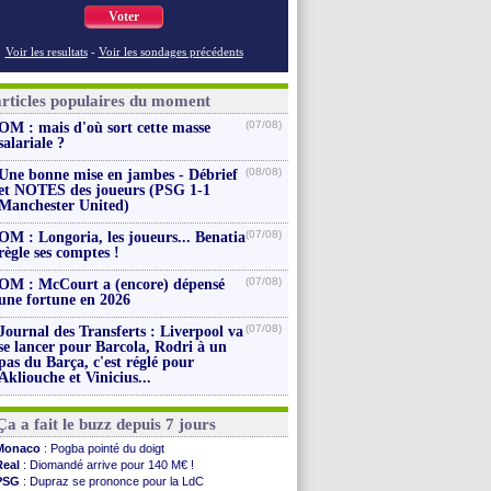
Voter
Voir les resultats
-
Voir les sondages précédents
articles populaires du moment
(07/08)
OM : mais d'où sort cette masse
salariale ?
(08/08)
Une bonne mise en jambes - Débrief
et NOTES des joueurs (PSG 1-1
Manchester United)
(07/08)
OM : Longoria, les joueurs... Benatia
règle ses comptes !
(07/08)
OM : McCourt a (encore) dépensé
une fortune en 2026
(07/08)
Journal des Transferts : Liverpool va
se lancer pour Barcola, Rodri à un
pas du Barça, c'est réglé pour
Akliouche et Vinicius...
Ça a fait le buzz depuis 7 jours
Monaco
: Pogba pointé du doigt
Real
: Diomandé arrive pour 140 M€ !
PSG
: Dupraz se prononce pour la LdC