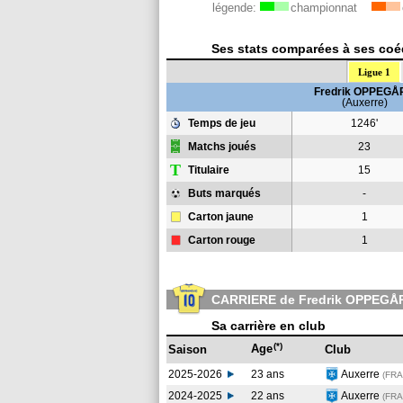
légende:
championnat
Ses stats comparées à ses coéq
Ligue 1
Fredrik OPPEGÅ
(Auxerre)
Temps de jeu
1246'
Matchs joués
23
T
Titulaire
15
Buts marqués
-
Carton jaune
1
Carton rouge
1
CARRIERE de Fredrik OPPEGÅ
Sa carrière en club
(*)
Age
Saison
Club
2025-2026
23 ans
Auxerre
(FRA
2024-2025
22 ans
Auxerre
(FRA