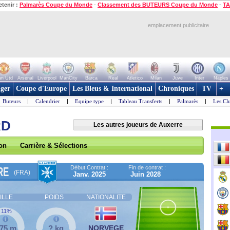
etenir :
Palmarès Coupe du Monde
-
Classement des BUTEURS Coupe du Monde
-
TA
emplacement publicitaire
n Utd
Arsenal
Liverpool
ManCity
Barca
Real
Atletico
Milan
Juve
Inter
Naples
ger
Coupe d'Europe
Les Bleus & International
Chroniques
TV
+
Buteurs
|
Calendrier
|
Equipe type
|
Tableau Transferts
|
Palmarès
|
Les Cl
RD
Les autres joueurs de Auxerre
son
Carrière & Sélections
Début Contrat :
Fin de contrat :
RE
(FRA)
Janv. 2025
Juin 2028
ILLE
POIDS
NATIONALITE
11%
,75 m
? kg
NORVEGE