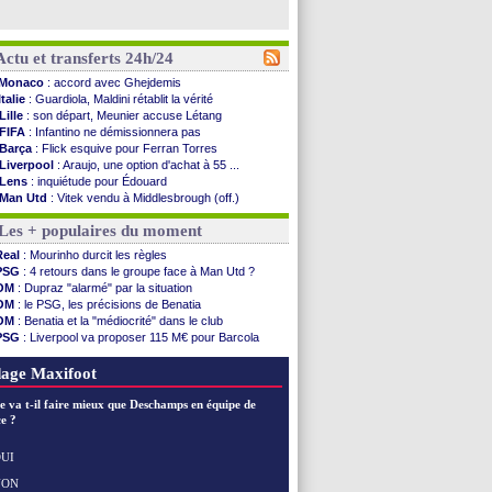
Actu et transferts 24h/24
Monaco
: accord avec Ghejdemis
Italie
: Guardiola, Maldini rétablit la vérité
Lille
: son départ, Meunier accuse Létang
FIFA
: Infantino ne démissionnera pas
Barça
: Flick esquive pour Ferran Torres
Liverpool
: Araujo, une option d'achat à 55 ...
Lens
: inquiétude pour Édouard
Man Utd
: Vitek vendu à Middlesbrough (off.)
PSV
: Sano recruté pour 14,5 M€ (officiel)
Les + populaires du moment
OM
: Coventry pense à Angel Gomes
PSG
: Rafel Pol satisfait des progrès
Real
: Mourinho durcit les règles
Amical
: le Barça vainqueur puis battu
PSG
: 4 retours dans le groupe face à Man Utd ?
Inter
: Calhanoglu prêt à prolonger
OM
: Dupraz "alarmé" par la situation
Nice
: Abdelmonem veut rester
OM
: le PSG, les précisions de Benatia
L2
: le classement complet
OM
: Benatia et la "médiocrité" dans le club
L2
: les résultats de la soirée
PSG
: Liverpool va proposer 115 M€ pour Barcola
Amical
: Le Havre renversé par Oviedo
OM
: B. Genesio - "ce n'est pas idéal"
Amical
: Nice battu aux tirs au but
OM
: Côme pousse pour Gouiri
age Maxifoot
Benfica
: Ivanovic proche de Lens
OM
: Dupraz "alarmé" par la situation
e va t-il faire mieux que Deschamps en équipe de
Atletico
: Alvarez, le Barça va revoir son offre
e ?
Lorient
: Mbamba prêté par Leverkusen (officiel)
Amical
: le Real bat Ferencvaros
UI
Naples
: Lukaku dit oui à Fenerbahçe
NON
Voir les brèves précédentes