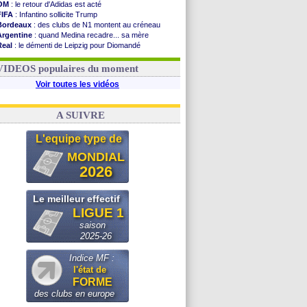
OM
: le retour d'Adidas est acté
FIFA
: Infantino sollicite Trump
Bordeaux
: des clubs de N1 montent au créneau
Argentine
: quand Medina recadre... sa mère
Real
: le démenti de Leipzig pour Diomandé
OM
: le club prêt à libérer Kondogbia ?
OM
: Paixão attire un 2e club anglais
VIDEOS populaires du moment
Voir toutes les vidéos
A SUIVRE
L'equipe type de
MONDIAL
2026
Le meilleur effectif
LIGUE 1
saison
2025-26
Indice MF :
l'état de
FORME
des clubs en europe