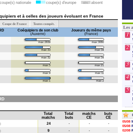
coupe(s) nationale
coupe(s) d'europe
absent
abs.
uipiers et à celles des joueurs évoluant en France
Coupe de France
Toutes compét.
Les 
RD
Coéquipiers de son club
Joueurs du même pays
1
(Auxerre)
(France)
max:2839
max:3060
2
max:33
max:34
max:32
max:34
3
max:5
max:21
max:9
max:11
4
max:1
max:2
5
RD
Total
Total
matchs
buts
matchs
buts
CE
CE
05/08
24
-
-
-
)
05/08
9
-
-
-
02/08
)