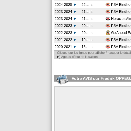
2024-2025
22 ans
PSV Eindho
2023-2024
21 ans
PSV Eindho
2023-2024
21 ans
Heracles Al
2022-2023
20 ans
PSV Eindho
2022-2023
20 ans
Go Ahead E
2021-2022
19 ans
PSV Eindho
2020-2021
18 ans
PSV Eindho
Cliquez sur les lignes pour afficher/masquer le déta
(*)
Age au début de la saison
Votre AVIS sur Fredrik OPPE