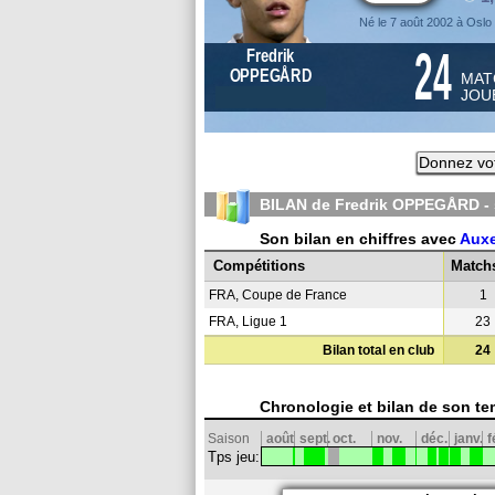
Né le 7 août 2002 à Oslo
24
Fredrik
OPPEGÅRD
MAT
JOU
Donnez vot
BILAN de Fredrik OPPEGÅRD -
Son bilan en chiffres avec
Auxe
Compétitions
Match
FRA, Coupe de France
1
FRA, Ligue 1
23
Bilan total en club
24
Chronologie et bilan de son te
Saison
août
sept.
oct.
nov.
déc.
janv.
f
Tps jeu: