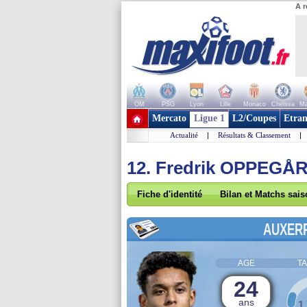
A r
OM
PSG
Lyon
Lille
Monaco
Chelsea
Ma
+ de clubs
Mercato
Ligue 1
L2/Coupes
Etran
Actualité
|
Résultats & Classement
|
12. Fredrik OPPEGÅ
Fiche d'identité
Bilan et Matchs sai
AUXER
AGE
TA
24
ans
1