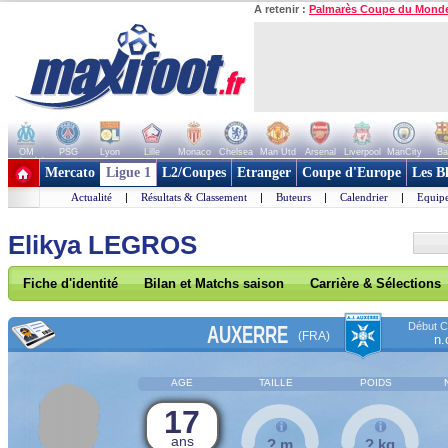
A retenir :
Palmarès Coupe du Mond
OM
PSG
Lyon
Lille
Monaco
Chelsea
Man Utd
Arsenal
Liverpool
ManCity
Ba
+ de clubs
Mercato
Ligue 1
L2/Coupes
Etranger
Coupe d'Europe
Les B
Actualité
|
Résultats & Classement
|
Buteurs
|
Calendrier
|
Equipe
Elikya LEGROS
Fiche d'identité
Bilan et Matchs saison
Carrière & Sélections
Début Co
AUXERRE
(FRA)
n.
AGE
TAILLE
POIDS
17
ans
? m
? kg