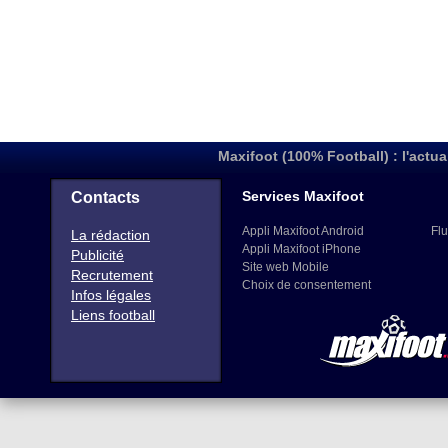
Maxifoot (100% Football) : l'actua
Services Maxifoot
Contacts
Appli Maxifoot Android
Flu
La rédaction
Appli Maxifoot iPhone
Publicité
Site web Mobile
Recrutement
Choix de consentement
Infos légales
Liens football