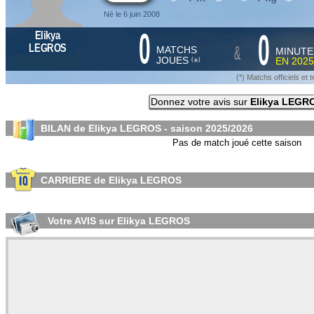
Né le 6 juin 2008
0
0
Elikya
&
LEGROS
MATCHS
MINUTE
JOUES
EN
2025
*
(
)
(*) Matchs officiels e
Donnez votre avis sur
Elikya LEGR
BILAN de Elikya LEGROS - saison
2025/2026
Pas de match joué cette saison
CARRIERE de Elikya LEGROS
Votre AVIS sur Elikya LEGROS