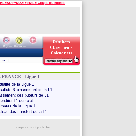
BLEAU PHASE FINALE Coupe du Monde
Résultats
Bayern
Dortmund
Classements
Calendriers
ubs
|
s FRANCE - Ligue 1
ualité de la Ligue 1
sultats & classement de la L1
assement des buteurs de L1
lendrier L1 complet
lmarès de la Ligue 1
bleau des transfert de la L1
emplacement publicitaire