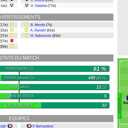
(4e)
L. Diony
(22e)
, csc)
A. Salama
(77e)
AVERTISSEMENTS
(17e)
B. Mendy
(7e)
(31e)
A. Ounahi
(61e)
(37e)
H. Sabanovic
(83e)
(57e)
(68e)
STATS DU MATCH
61 %
POSSESSION
(%)
PASSES
499
(réussies %)
(84 %)
TIRS
11
(cadrés)
(2)
CORNERS JOUES
5
A
U
Sin
X
FAUTES SUBIES
10
D
E
R
M
R
E
Pe
EQUIPES
L
Ru
stil
P. Bernardoni