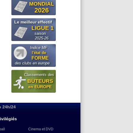
MONDIAL
2026
Le meilleur effectif
LIGUE 1
saison
2025-26
Indice MF :
l'état de
FORME
des clubs en europe
Classements des
BUTEURS
en EUROPE
o 24h/24
ivilégiés
ball
Cinema et DVD