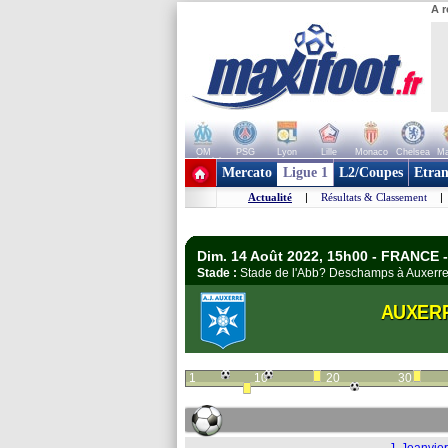
A r
OM
PSG
Lyon
Lille
Monaco
Chelsea
Ma
+ de clubs
Mercato
Ligue 1
L2/Coupes
Etran
Actualité
|
Résultats & Classement
|
Dim. 14 Août 2022, 15h00 - FRANCE -
Stade :
Stade de l'Abb? Deschamps à Auxer
AUXER
1
10
20
30