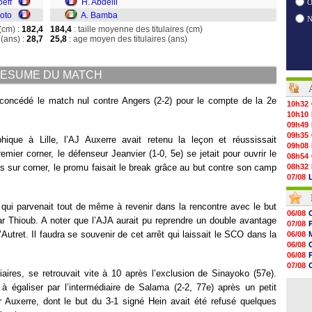
oeff
H. Abdelli
O
Boto
A. Bamba
(cm) :
182,4
184,4
: taille moyenne des titulaires (cm)
(ans) :
28,7
25,8
: age moyen des titulaires (ans)
ESUME DU MATCH
 concédé le match nul contre Angers (2-2) pour le compte de la 2e
10h32
10h10
09h49
09h35
que à Lille, l’AJ Auxerre avait retenu la leçon et réussissait
09h08
ier corner, le défenseur Jeanvier (1-0, 5e) se jetait pour ouvrir le
08h54
s sur corner, le promu faisait le break grâce au but contre son camp
08h32
07/08
07/08
07/08
ui parvenait tout de même à revenir dans la rencontre avec le but
07/08
06/08
07/08
par Thioub. A noter que l’AJA aurait pu reprendre un double avantage
07/08
07/08
’Autret. Il faudra se souvenir de cet arrêt qui laissait le SCO dans la
06/08
07/08
V
06/08
07/08
06/08
07/08
07/08
07/08
aires, se retrouvait vite à 10 après l’exclusion de Sinayoko (57e).
06/08
07/08
à égaliser par l’intermédiaire de Salama (2-2, 77e) après un petit
06/08
07/08
ur Auxerre, dont le but du 3-1 signé Hein avait été refusé quelques
07/08