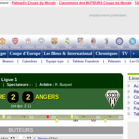
etenir :
Palmarès Coupe du Monde
-
Classement des BUTEURS Coupe du Monde
-
TA
emplacement publicitaire
n Utd
Arsenal
Liverpool
ManCity
Barca
Real
Atletico
Milan
Juve
Inter
Naples
ger
Coupe d'Europe
Les Bleus & International
Chroniques
TV
+
Buteurs
|
Calendrier
|
Equipe type
|
Tableau Transferts
|
Palmarès
|
Les Cl
Lien
 Ligue 1
re |
Spectateurs :
- |
Arbitre :
R. Buquet
Act
Ré
2
2
RE
ANGERS
Cl
Ca
(mi-tps: 2-1)
Pa
Ta
40
50
60
70
80
90
BUTEURS