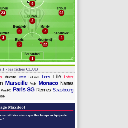
ugimont
9
Banc des remplaçants
Angers
aveleson
Hunou
Thioub
23
92
pelle
eff
Ounahi
alama
to
8
ufal
Bentaleb
Mendy
etti
6
2
oumbia
Sabanovic
obichon
3
4
ofana
Blazic
Hountondji
5
22
ibi
delli
Bernardoni
amba
1
e 1 - les fiches CLUB
Lille
Lens
s
Auxerre
Lorient
Brest
Le Havre
n
Marseille
Monaco
Nantes
Metz
Paris SG
Rennes
Strasbourg
Paris FC
use
age Maxifoot
e va t-il faire mieux que Deschamps en équipe de
e ?