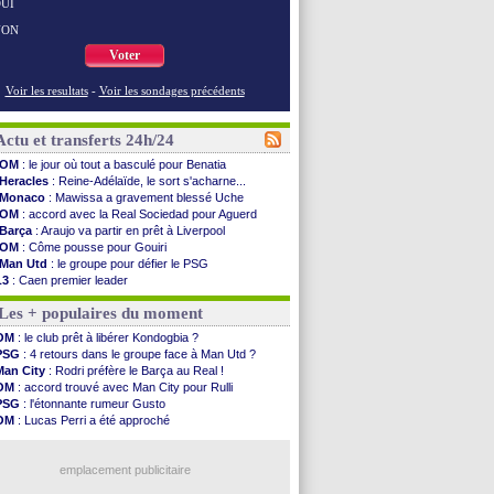
UI
NON
Voter
Voir les resultats
-
Voir les sondages précédents
Actu et transferts 24h/24
OM
: le jour où tout a basculé pour Benatia
Heracles
: Reine-Adélaïde, le sort s'acharne...
Monaco
: Mawissa a gravement blessé Uche
OM
: accord avec la Real Sociedad pour Aguerd
Barça
: Araujo va partir en prêt à Liverpool
OM
: Côme pousse pour Gouiri
Man Utd
: le groupe pour défier le PSG
L3
: Caen premier leader
OM
: Højbjerg, son agent maintient le suspense
Les + populaires du moment
OM
: Gouiri évoque son avenir
Leipzig
: le transfert d'Asllani tombe à l'eau
OM
: le club prêt à libérer Kondogbia ?
L3
: 1ère utilisation du Football Video Support
PSG
: 4 retours dans le groupe face à Man Utd ?
OM
: Benatia envoie une pique à Longoria
Man City
: Rodri préfère le Barça au Real !
illarreal
: Al-Ahli veut Pape Gueye
OM
: accord trouvé avec Man City pour Rulli
Lyon
: la dernière saison de Fonseca ?
PSG
: l'étonnante rumeur Gusto
OM
: un nouveau prétendant pour Højbjerg
OM
: Lucas Perri a été approché
Brest
: un gardien norvégien en approche ?
OM
: une offre pour Bulka
OM
: McCourt a versé 120 M€ en 2026
Ouganda
: Owori battu à mort à Kampala
PSG
: 4 retours dans le groupe face à Man Utd ...
emplacement publicitaire
Nice
: Kevin Carlos va partir en Italie