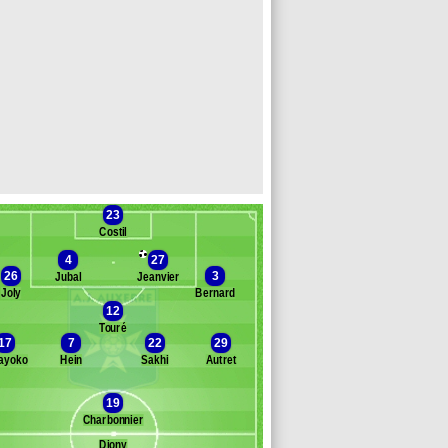
23
Costil
4
27
26
3
Jubal
Jeanvier
Joly
Bernard
12
Touré
Banc des remplaçants
Auxerre
17
7
22
29
ayoko
Hein
Sakhi
Autret
a Costa
'Changama
19
rrin
Charbonnier
éon
iz-Atil
Diony