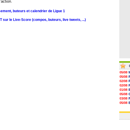
07/08
’action.
07/08
07/08
sement, buteurs et calendrier de Ligue 1
07/08
sur le Live-Score (compos, buteurs, live tweets, ...)
05/08
05/08
02/08
02/08
01/08
05/08
03/08
05/08
03/08
03/08