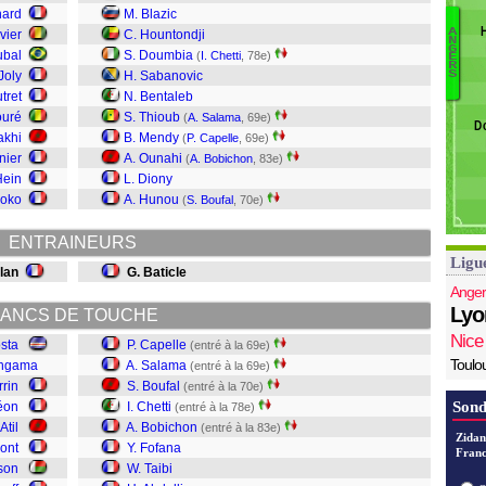
D
nard
M. Blazic
R
A
vier
C. Hountondji
N
Ca
G
Co
ubal
S. Doumbia
(
I. Chetti
, 78e)
E
R
S
Bo
 Joly
H. Sabanovic
S
Bo
tret
N. Bentaleb
Ch
ouré
S. Thioub
(
A. Salama
, 69e)
D
B
akhi
B. Mendy
(
P. Capelle
, 69e)
F
nier
A. Ounahi
(
A. Bobichon
, 83e)
Ta
Hein
L. Diony
Ab
yoko
A. Hunou
(
S. Boufal
, 70e)
B
ENTRAINEURS
Ligu
rlan
G. Baticle
Anger
Lyo
ANCS DE TOUCHE
Nice
sta
P. Capelle
(entré à la 69e)
Toulo
angama
A. Salama
(entré à la 69e)
rrin
S. Boufal
(entré à la 70e)
Sond
éon
I. Chetti
(entré à la 78e)
Atil
A. Bobichon
(entré à la 83e)
Zidan
ont
Y. Fofana
Franc
son
W. Taibi