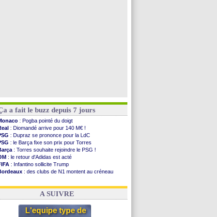
L1
: prison avec sursis requis contre un arbitre
Leganés
: c'est signé pour Luca Zidane (off.)
Atletico
: Ruggeri en route pour Aston Villa
Monaco
: Filipe Luis soutient Biereth
Voir les brèves précédentes
Ça a fait le buzz depuis 7 jours
Monaco
: Pogba pointé du doigt
Real
: Diomandé arrive pour 140 M€ !
PSG
: Dupraz se prononce pour la LdC
PSG
: le Barça fixe son prix pour Torres
Barça
: Torres souhaite rejoindre le PSG !
OM
: le retour d'Adidas est acté
FIFA
: Infantino sollicite Trump
Bordeaux
: des clubs de N1 montent au créneau
Argentine
: quand Medina recadre... sa mère
Real
: le démenti de Leipzig pour Diomandé
A SUIVRE
L'equipe type de