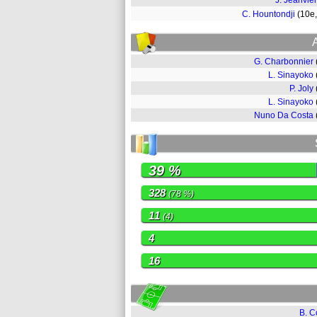
J. Jeanvier
C. Hountondji
(10e
G. Charbonnier
L. Sinayoko
P. Joly
L. Sinayoko
Nuno Da Costa
39 %
328
(78 %)
11
(4)
4
16
B. Co