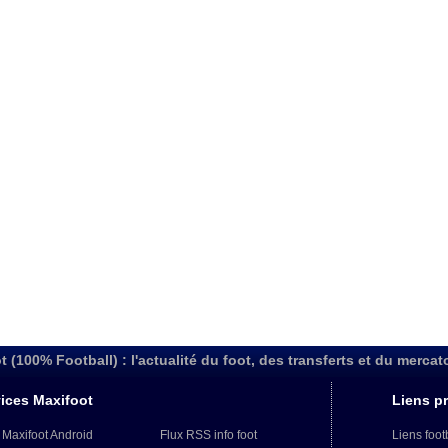
t (100% Football) : l'actualité du foot, des transferts et du mercat
ices Maxifoot
Liens pr
 Maxifoot Android
Flux RSS info foot
Liens foot