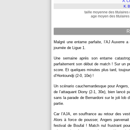
A. C
K. 
taille moyenne des titulaires 
age moyen des titulaires 
R
Malgré une entame parfaite, l’AJ Auxerre a
journée de Ligue 1.
Une semaine après son entame catastrophi
parfaitement son début de match ! Sur un prem
score. Et quelques minutes plus tard, toujour
d’Hontoundji (2-0, 10e) !
Un scénario cauchemardesque pour Angers, q
de l’attaquant Diony (2-1, 30e), bien lancé 
sans la parade de Bernardoni sur le joli lob d
partie.
Car l’AJA, en souffrance au retour des vesti
Alors à force de pousser, Angers parvenait 
festival de Boufal ! Match nul frustrant po