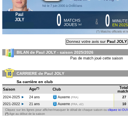
Né le 7 juin 2000 à OrlÃ©ans
0
0
Paul
&
JOLY
MATCHS
MINUTE
JOUES
EN
2025
*
(
)
(*) Matchs officiels e
Donnez votre avis sur
Paul JOLY
BILAN de Paul JOLY - saison
2025/2026
Pas de match joué cette saison
CARRIERE de Paul JOLY
Sa carrière en club
Total
(*)
Age
Saison
Club
match
2024-2025
24 ans
Auxerre
27
(FRA
)
2021-2022
21 ans
Auxerre
10
(FRA, d2)
Cliquez sur les lignes pour afficher/masquer le détail de chaque saison ou
cliquez ici OU
(*)
Age au début de la saison