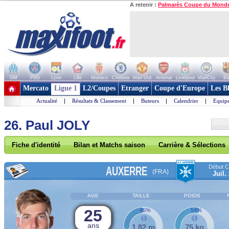
A retenir :
Palmarès Coupe du Mond
OM
PSG
Lyon
Lille
Monaco
Chelsea
Man Utd
Arsenal
Liverpool
ManCity
Ba
+ de clubs
Mercato
Ligue 1
L2/Coupes
Etranger
Coupe d'Europe
Les B
Actualité
|
Résultats & Classement
|
Buteurs
|
Calendrier
|
Equipe
26. Paul JOLY
Fiche d'identité
Bilan et Matchs saison
Carrière & Sélections
Début Co
AUXERRE
(FRA)
Juil.
AGE
TAILLE
POIDS
25
45%
54%
ans
1,82 m
75 kg