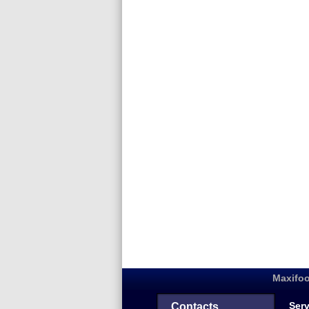
Maxifoo
Serv
Contacts