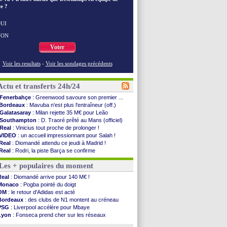
e ?
UI
NON
Voter
Voir les resultats
-
Voir les sondages précédents
Actu et transferts 24h/24
Fenerbahçe
: Greenwood savoure son premier ...
Bordeaux
: Mavuba n'est plus l'entraîneur (off.)
Galatasaray
: Milan rejette 35 M€ pour Leão
Southampton
: D. Traoré prêté au Mans (officiel)
Real
: Vinicius tout proche de prolonger !
VIDEO
: un accueil impressionnant pour Salah !
Real
: Diomandé attendu ce jeudi à Madrid !
Real
: Rodri, la piste Barça se confirme
PSG
: Akliouche arrive ce jeudi à Paris !
Les + populaires du moment
Médias
: la Liga quitte beIN Sports !
PSG
: pas d'inquiétude pour Rafael Pol
Real
: Diomandé arrive pour 140 M€ !
Real
: ça se complique pour Rodri !
Monaco
: Pogba pointé du doigt
Barça
: Ferran Torres donne son feu vert au ...
OM
: le retour d'Adidas est acté
FIFA
: des excuses après le projet
Bordeaux
: des clubs de N1 montent au créneau
Abha
: c'est fait pour Fekir (officiel)
PSG
: Liverpool accélère pour Mbaye
Real
: réponse imminente de Vinicius
Lyon
: Fonseca prend cher sur les réseaux
Arsenal
: Nørgaard transféré à Everton (off.)
Trabzonspor
: une annonce pour Salah !
Al-Ahli
: Deschamps a discuté !