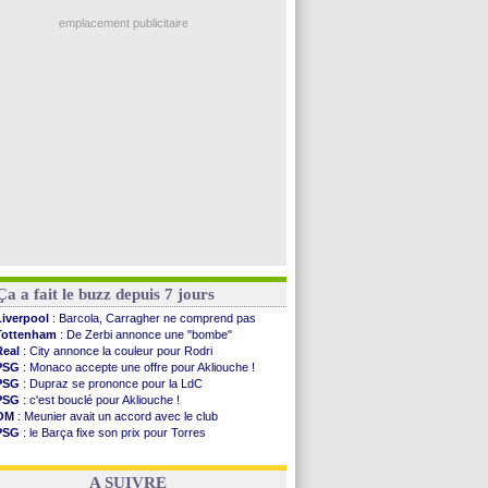
Real
: une nouvelle offre pour Vinicius
PSG
: Luis Enrique satisfait malgré tout
emplacement publicitaire
Monaco
: Pogba pointé du doigt
Rennes
: Zabiri n'est pas fan de la L1
Rennes
: une offre de Fulham pour Aït Boudlal
VIDEO
: Thomasson et Cresswell réconciliés
Dunkerque
: Nzonzi avait des pistes en L1
Voir les brèves précédentes
Ça a fait le buzz depuis 7 jours
Liverpool
: Barcola, Carragher ne comprend pas
Tottenham
: De Zerbi annonce une "bombe"
Real
: City annonce la couleur pour Rodri
PSG
: Monaco accepte une offre pour Akliouche !
PSG
: Dupraz se prononce pour la LdC
PSG
: c'est bouclé pour Akliouche !
OM
: Meunier avait un accord avec le club
PSG
: le Barça fixe son prix pour Torres
Barça
: Torres souhaite rejoindre le PSG !
FIFA
: Infantino sollicite Trump
A SUIVRE