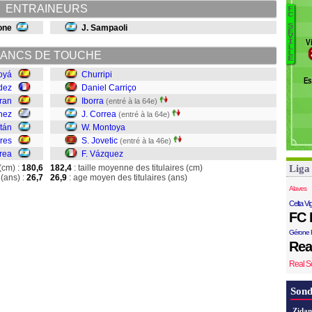
To
ENTRAINEURS
F
Co
C
S
one
J. Sampaoli
Ch
E
V
V
I
M
L
ANCS DE TOUCHE
L
E
Co
oyá
Churripi
Es
M
dez
Daniel Carriço
Jo
ran
Iborra
(entré à la 64e)
V
nez
J. Correa
(entré à la 64e)
tán
W. Montoya
res
S. Jovetic
(entré à la 46e)
rea
F. Vázquez
(cm) :
180,6
182,4
: taille moyenne des titulaires (cm)
Liga
(ans) :
26,7
26,9
: age moyen des titulaires (ans)
Alaves
Celta Vi
FC 
Gérone 
Rea
Real S
Sond
Zidan