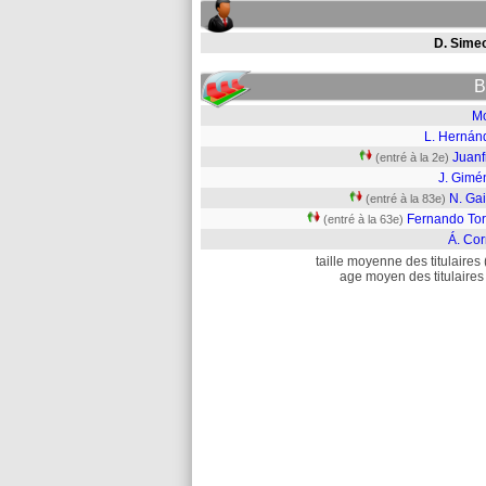
D. Sime
B
M
L. Hernán
Juanf
(entré à la 2e)
J. Gimé
N. Gai
(entré à la 83e)
Fernando Tor
(entré à la 63e)
Á. Cor
taille moyenne des titulaires 
age moyen des titulaires 