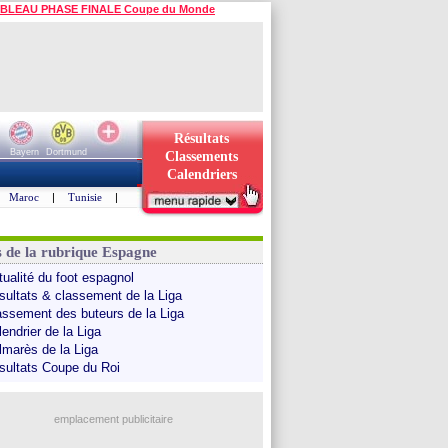
BLEAU PHASE FINALE Coupe du Monde
Résultats
Bayern
Dortmund
Classements
Calendriers
Maroc
|
Tunisie
|
s de la rubrique Espagne
tualité du foot espagnol
sultats & classement de la Liga
assement des buteurs de la Liga
endrier de la Liga
lmarès de la Liga
sultats Coupe du Roi
emplacement publicitaire