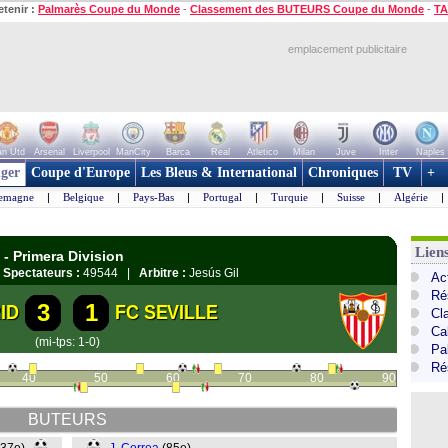
etenir :
Palmarès Coupe du Monde
-
Classement des BUTEURS Coupe du Monde
-
TA
emplacement publicitaire
n Utd
Arsenal
Liverpool
ManCity
Barca
Real
Atletico
Milan
Juve
Inter
Naples
ger
Coupe d'Europe
Les Bleus & International
Chroniques
TV
+
lemagne
|
Belgique
|
Pays-Bas
|
Portugal
|
Turquie
|
Suisse
|
Algérie
|
Lien
- Primera Division
|
Spectateurs :
49544 |
Arbitre :
Jesús Gil
Ac
Ré
3
1
ID
FC SEVILLE
Cl
Cal
(mi-tps: 1-0)
Pa
Ré
40
50
60
70
80
90
BUTEURS