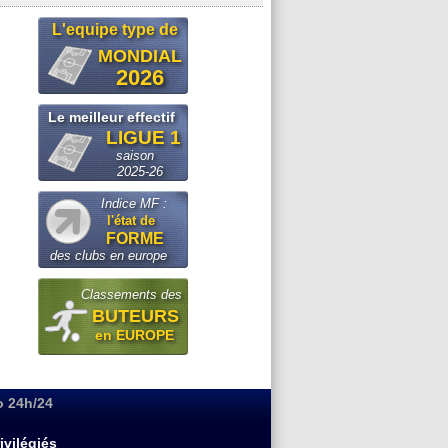
L'equipe type de
MONDIAL
2026
Le meilleur effectif
LIGUE 1
saison
2025-26
Indice MF :
l'état de
FORME
des clubs en europe
Classements des
BUTEURS
en EUROPE
o 24h/24
ivilégiés