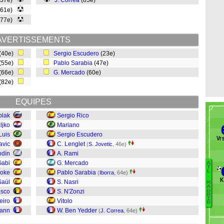
(37e)
J. Correa
(85e)
(61e)
(77e)
AVERTISSEMENTS
(40e)
Sergio Escudero
(23e)
(55e)
Pablo Sarabia
(47e)
(66e)
G. Mercado
(60e)
(82e)
EQUIPES
blak
Sergio Rico
ljko
Mariano
Luis
Sergio Escudero
Vr
avic
C. Lenglet
(
S. Jovetic
, 46e)
odín
A. Rami
Gabi
G. Mercado
A
T
L
oke
Pablo Sarabia
(
Iborra
, 64e)
.
M
K
Saúl
S. Nasri
M
A
H
asco
S. N'Zonzi
D
R
J
I
eiro
Vitolo
D
G
mann
W. Ben Yedder
(
J. Correa
, 64e)
Ga