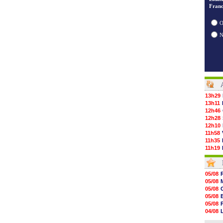
Franc
O
13h29
13h11
12h46
12h28
12h10
11h58
11h35
11h19
11h07
10h53
10h36
05/08
10h13
05/08
09h51
05/08
09h32
05/08
09h11
05/08
08h57
04/08
08h39
04/08
08h22