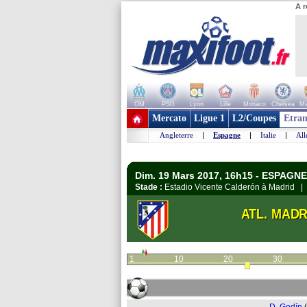
A r
OM
PSG
Lyon
Lille
Monaco
Chelsea
Ma
+ de clubs
Mercato
Ligue 1
L2/Coupes
Etran
Angleterre
|
Espagne
|
Italie
|
Al
Dim. 19 Mars 2017, 16h15 - ESPAGNE 
Stade :
Estadio Vicente Calderón à Madrid 
ATL. MADR
1
10
20
30