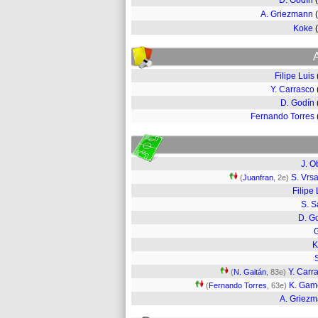
D. Godín
A. Griezmann
Koke
Filipe Luis
Y. Carrasco
D. Godín
Fernando Torres
J. O
S. Vrsa
(
Juanfran
, 2e)
Filipe 
S. S
D. G
K
Y. Carr
(
N. Gaitán
, 83e)
K. Gam
(
Fernando Torres
, 63e)
A. Griez