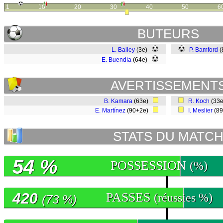
1
10
20
30
40
50
6
BUTEURS
L. Bailey
(3e)
P. Bamford
(
E. Buendía
(64e)
AVERTISSEMENT
B. Kamara
(63e)
R. Koch
(33
E. Martínez
(90+2e)
I. Meslier
(8
STATS DU MATC
54 %
POSSESSION
(%)
420
PASSES
(réussies %)
(73 %)