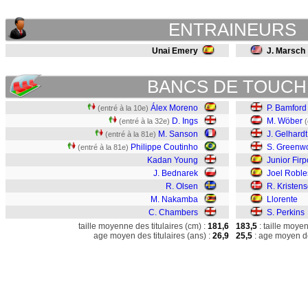
ENTRAINEURS
Unai Emery
J. Marsch
BANCS DE TOUCH
Álex Moreno
P. Bamford
(entré à la 10e)
D. Ings
M. Wöber
(entré à la 32e)
(
M. Sanson
J. Gelhardt
(entré à la 81e)
Philippe Coutinho
S. Greenw
(entré à la 81e)
Kadan Young
Junior Firp
J. Bednarek
Joel Roble
R. Olsen
R. Kristen
M. Nakamba
Llorente
C. Chambers
S. Perkins
taille moyenne des titulaires (cm) :
181,6
183,5
: taille moye
age moyen des titulaires (ans) :
26,9
25,5
: age moyen de