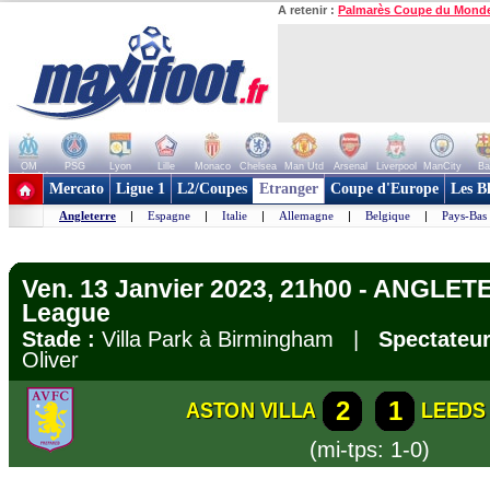
A retenir :
Palmarès Coupe du Mond
OM
PSG
Lyon
Lille
Monaco
Chelsea
Man Utd
Arsenal
Liverpool
ManCity
Ba
+ de clubs
Mercato
Ligue 1
L2/Coupes
Etranger
Coupe d'Europe
Les B
Angleterre
|
Espagne
|
Italie
|
Allemagne
|
Belgique
|
Pays-Bas
Ven. 13 Janvier 2023, 21h00 - ANGLET
League
Stade :
Villa Park à Birmingham |
Spectateur
Oliver
2
1
ASTON VILLA
LEEDS
(mi-tps: 1-0)