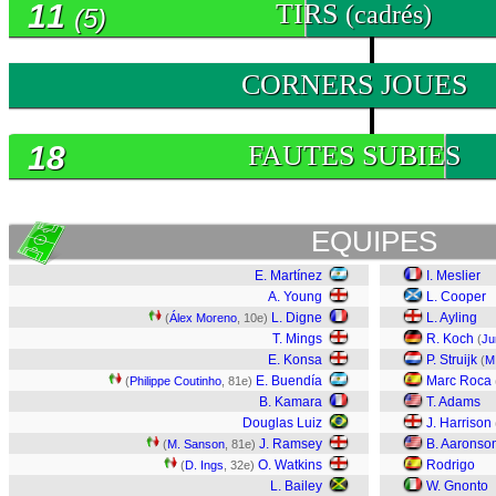
11
TIRS
(cadrés)
(5)
0
CORNERS JOUES
18
FAUTES SUBIES
EQUIPES
E. Martínez
I. Meslier
A. Young
L. Cooper
L. Digne
L. Ayling
(
Álex Moreno
, 10e)
T. Mings
R. Koch
(
Ju
E. Konsa
P. Struijk
(
M
E. Buendía
Marc Roca
(
Philippe Coutinho
, 81e)
B. Kamara
T. Adams
Douglas Luiz
J. Harrison
J. Ramsey
B. Aaronso
(
M. Sanson
, 81e)
O. Watkins
Rodrigo
(
D. Ings
, 32e)
L. Bailey
W. Gnonto