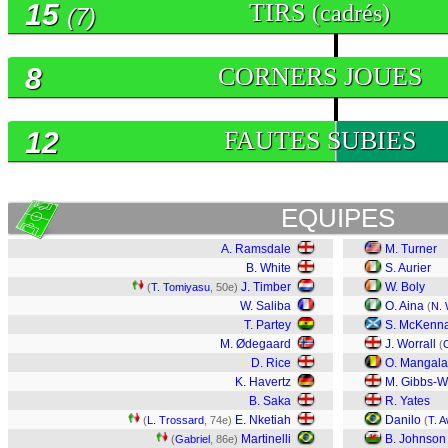
15
TIRS
(cadrés)
(7)
8
CORNERS JOUES
12
FAUTES SUBIES
EQUIPES
A. Ramsdale
M. Turner
B. White
S. Aurier
J. Timber
W. Boly
(
T. Tomiyasu
, 50e)
W. Saliba
O. Aina
(
N. 
T. Partey
S. McKenn
M. Ødegaard
J. Worrall
(
D. Rice
O. Mangala
K. Havertz
M. Gibbs-W
B. Saka
R. Yates
E. Nketiah
Danilo
(
L. Trossard
, 74e)
(
T. A
Martinelli
B. Johnson
(
Gabriel
, 86e)