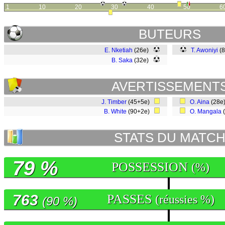
1
10
20
30
40
50
6
BUTEURS
E. Nketiah
(26e)
T. Awoniyi
(
B. Saka
(32e)
AVERTISSEMENT
J. Timber
(45+5e)
O. Aina
(28e
B. White
(90+2e)
O. Mangala
STATS DU MATC
79 %
POSSESSION
(%)
763
PASSES
(réussies %)
(90 %)