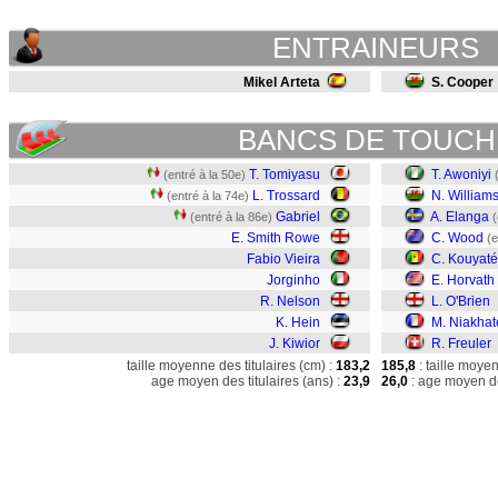
ENTRAINEURS
Mikel Arteta
S. Cooper
BANCS DE TOUCH
T. Tomiyasu
T. Awoniyi
(entré à la 50e)
L. Trossard
N. William
(entré à la 74e)
Gabriel
A. Elanga
(entré à la 86e)
(
E. Smith Rowe
C. Wood
(e
Fabio Vieira
C. Kouyaté
Jorginho
E. Horvath
R. Nelson
L. O'Brien
K. Hein
M. Niakhat
J. Kiwior
R. Freuler
taille moyenne des titulaires (cm) :
183,2
185,8
: taille moye
age moyen des titulaires (ans) :
23,9
26,0
: age moyen de