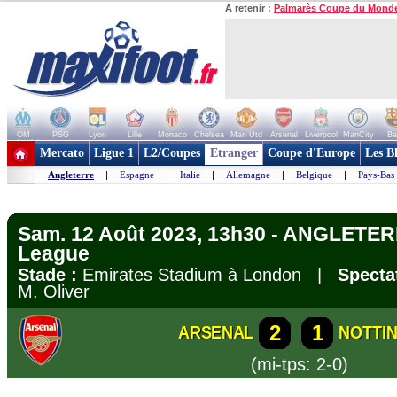
A retenir :
Palmarès Coupe du Mond
OM
PSG
Lyon
Lille
Monaco
Chelsea
Man Utd
Arsenal
Liverpool
ManCity
Ba
+ de clubs
Mercato
Ligue 1
L2/Coupes
Etranger
Coupe d'Europe
Les B
Angleterre
|
Espagne
|
Italie
|
Allemagne
|
Belgique
|
Pays-Bas
Sam. 12 Août 2023, 13h30 - ANGLETER
League
Stade :
Emirates Stadium à London |
Specta
M. Oliver
2
1
ARSENAL
NOTTI
(mi-tps: 2-0)