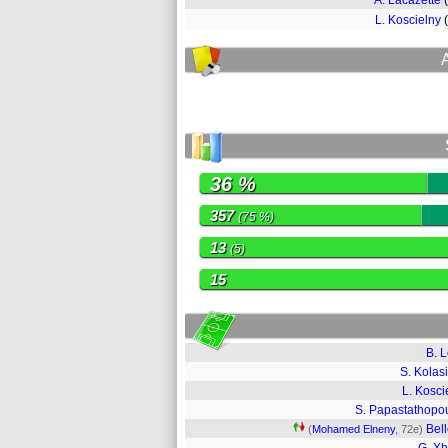
A. Lacazette
L. Koscielny
36 %
357
(75 %)
13
(5)
15
B. 
S. Kolas
L. Kosci
S. Papastathopo
Bell
(
Mohamed Elneny
, 72e)