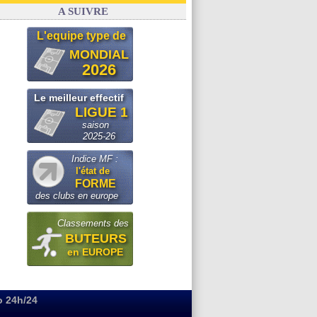
Real
: le démenti de Leipzig pour Diomandé
A SUIVRE
L'equipe type de
MONDIAL
2026
Le meilleur effectif
LIGUE 1
saison
2025-26
Indice MF :
l'état de
FORME
des clubs en europe
Classements des
BUTEURS
en EUROPE
o 24h/24