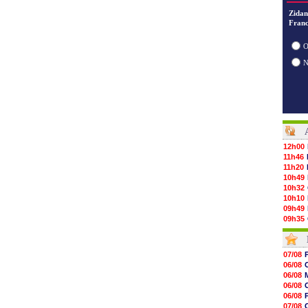
Zidan
Franc
O
12h00
11h46
11h20
10h49
10h32
10h10
09h49
09h35
09h08
08h54
08h32
07/08
07/08
06/08
07/08
06/08
07/08
06/08
07/08
06/08
07/08
07/08