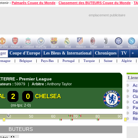
etenir :
Palmarès Coupe du Monde
-
Classement des BUTEURS Coupe du Monde
-
TA
emplacement publicitaire
n Utd
Arsenal
Liverpool
ManCity
Barca
Real
Atletico
Milan
Juve
Inter
Naples
ger
Coupe d'Europe
Les Bleus & International
Chroniques
TV
+
lemagne
|
Belgique
|
Pays-Bas
|
Portugal
|
Turquie
|
Suisse
|
Algérie
|
Lien
ETERRE - Premier League
ateurs :
59979 |
Arbitre :
Anthony Taylor
Ac
Ré
2
0
AL
CHELSEA
Cl
Ca
(mi-tps: 2-0)
Pa
Ré
40
50
60
70
80
90
Ré
BUTEURS