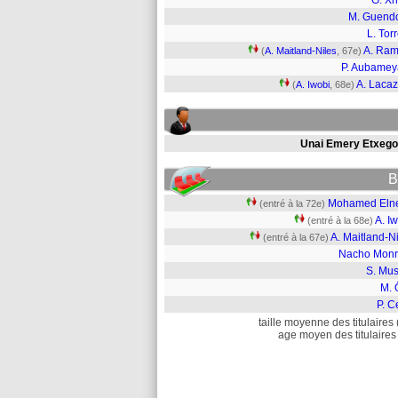
G. X
M. Guend
L. Torr
A. Ra
(
A. Maitland-Niles
, 67e)
P. Aubame
A. Lacaz
(
A. Iwobi
, 68e)
Unai Emery Etxego
B
Mohamed Eln
(entré à la 72e)
A. I
(entré à la 68e)
A. Maitland-N
(entré à la 67e)
Nacho Monr
S. Mus
M. 
P. C
taille moyenne des titulaires 
age moyen des titulaires 