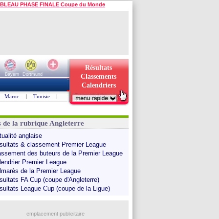
BLEAU PHASE FINALE Coupe du Monde
Résultats
Bayern
Dortmund
Classements
Calendriers
Maroc
|
Tunisie
|
s de la rubrique Angleterre
tualité anglaise
sultats & classement Premier League
assement des buteurs de la Premier League
lendrier Premier League
lmarès de la Premier League
sultats FA Cup (coupe d'Angleterre)
sultats League Cup (coupe de la Ligue)
emplacement publicitaire