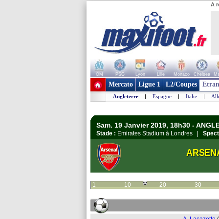
A r
OM
PSG
Lyon
Lille
Monaco
Chelsea
Ma
+ de clubs
Mercato
Ligue 1
L2/Coupes
Etran
Angleterre
|
Espagne
|
Italie
|
Al
Sam. 19 Janvier 2019, 18h30 - ANGL
Stade :
Emirates Stadium à Londres |
Spect
ARSEN
1
10
20
30