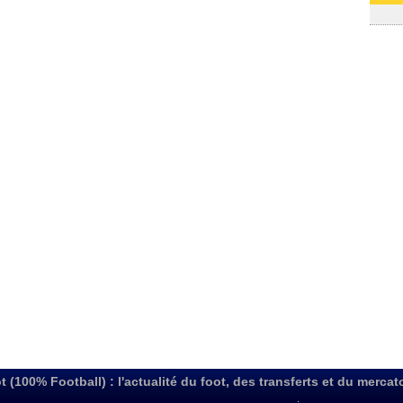
03/08
t (100% Football) : l'actualité du foot, des transferts et du mercat