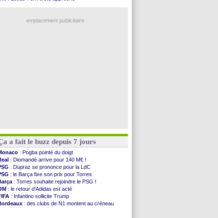
OM
: Benatia envoie une pique à Longoria
OM
: une offre pour Bulka
illarreal
: Al-Ahli veut Pape Gueye
Ouganda
: Owori battu à mort à Kampala
Lyon
: la dernière saison de Fonseca ?
emplacement publicitaire
OM
: un nouveau prétendant pour Højbjerg
Brest
: un gardien norvégien en approche ?
OM
: McCourt a versé 120 M€ en 2026
PSG
: 4 retours dans le groupe face à Man Utd ...
Nice
: Kevin Carlos va partir en Italie
Voir les brèves précédentes
Ça a fait le buzz depuis 7 jours
Monaco
: Pogba pointé du doigt
Real
: Diomandé arrive pour 140 M€ !
PSG
: Dupraz se prononce pour la LdC
PSG
: le Barça fixe son prix pour Torres
Barça
: Torres souhaite rejoindre le PSG !
OM
: le retour d'Adidas est acté
FIFA
: Infantino sollicite Trump
Bordeaux
: des clubs de N1 montent au créneau
Argentine
: quand Medina recadre... sa mère