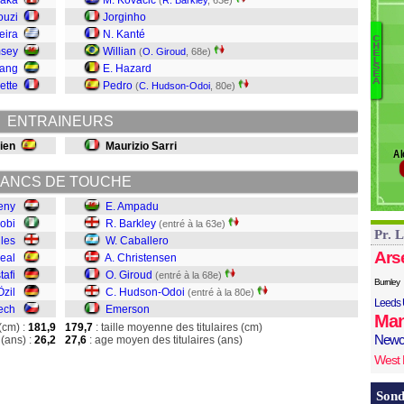
haka
M. Kovacic
(
R. Barkley
, 63e)
Mu
ouzi
Jorginho
Oz
eira
N. Kanté
C
C
H
msey
Willian
(
O. Giroud
, 68e)
E
A
L
yang
E. Hazard
S
Ba
E
A
ette
Pedro
(
C. Hudson-Odoi
, 80e)
C
C
ENTRAINEURS
G
H
ien
Maurizio Sarri
Al
E
ANCS DE TOUCHE
eny
E. Ampadu
wobi
R. Barkley
(entré à la 63e)
Pr. 
iles
W. Caballero
Ars
eal
A. Christensen
tafi
O. Giroud
(entré à la 68e)
Burnley
Özil
C. Hudson-Odoi
(entré à la 80e)
Leeds 
ech
Emerson
Man
(cm) :
181,9
179,7
: taille moyenne des titulaires (cm)
Newc
(ans) :
26,2
27,6
: age moyen des titulaires (ans)
West
Sond