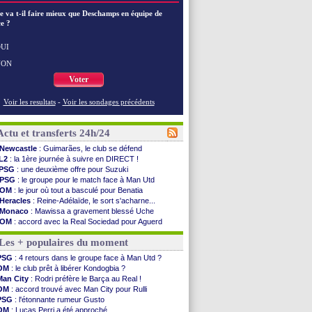
e va t-il faire mieux que Deschamps en équipe de
e ?
UI
NON
Voter
Voir les resultats
-
Voir les sondages précédents
Actu et transferts 24h/24
Newcastle
: Guimarães, le club se défend
L2
: la 1ère journée à suivre en DIRECT !
PSG
: une deuxième offre pour Suzuki
PSG
: le groupe pour le match face à Man Utd
OM
: le jour où tout a basculé pour Benatia
Heracles
: Reine-Adélaïde, le sort s'acharne...
Monaco
: Mawissa a gravement blessé Uche
OM
: accord avec la Real Sociedad pour Aguerd
Barça
: Araujo va partir en prêt à Liverpool
Les + populaires du moment
OM
: Côme pousse pour Gouiri
Man Utd
: le groupe pour défier le PSG
PSG
: 4 retours dans le groupe face à Man Utd ?
L3
: Caen premier leader
OM
: le club prêt à libérer Kondogbia ?
OM
: Højbjerg, son agent maintient le suspense
Man City
: Rodri préfère le Barça au Real !
OM
: Gouiri évoque son avenir
OM
: accord trouvé avec Man City pour Rulli
Leipzig
: le transfert d'Asllani tombe à l'eau
PSG
: l'étonnante rumeur Gusto
L3
: 1ère utilisation du Football Video Support
OM
: Lucas Perri a été approché