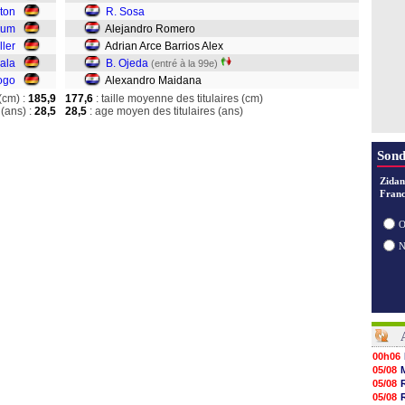
ton
R. Sosa
aum
Alejandro Romero
ller
Adrian Arce Barrios Alex
iala
B. Ojeda
(entré à la 99e)
ogo
Alexandro Maidana
(cm) :
185,9
177,6
: taille moyenne des titulaires (cm)
(ans) :
28,5
28,5
: age moyen des titulaires (ans)
Sond
Zidan
Franc
O
00h06
05/08
05/08
05/08