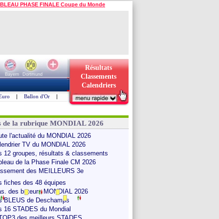
BLEAU PHASE FINALE Coupe du Monde
Résultats
Bayern
Dortmund
Classements
Calendriers
Euro
|
Ballon d'Or
|
s de la rubrique MONDIAL 2026
ute l'actualité du MONDIAL 2026
lendrier TV du MONDIAL 2026
s 12 groupes, résultats & classements
bleau de la Phase Finale CM 2026
assement des MEILLEURS 3e
s fiches des 48 équipes
as. des buteurs MONDIAL 2026
s BLEUS de Deschamps
s 16 STADES du Mondial
 TOP3 des meilleurs STADES