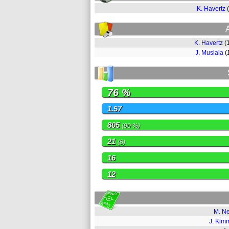
K. Havertz
K. Havertz
(
J. Musiala
(
76 %
1.57
805
(90 %)
21
(6)
16
12
M. N
J. Kim