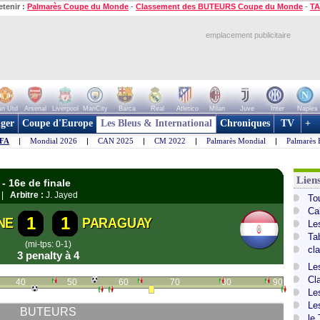
etenir :
Palmarès Coupe du Monde
-
Classement des BUTEURS Coupe du Monde
-
TA
emplacement publicitaire
n Utd
Arsenal
Liverpool
ManCity
Barca
Real
Atletico
Milan
Juve
Inter
Naples
ger
Coupe d'Europe
Les Bleus & International
Chroniques
TV
+
IFA
|
Mondial 2026
|
CAN 2025
|
CM 2022
|
Palmarès Mondial
|
Palmarès 
Lien
- 16e de finale
 |
Arbitre :
J. Jayed
To
Ca
1
1
NE
PARAGUAY
Le
Ta
(mi-tps: 0-1)
cl
3 penalty à 4
Le
Cl
40
50
60
70
80
90
Le
Le
BUTEURS
le