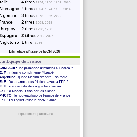
Italie
4 titres
1934, 1938, 1982, 2006
Allemagne
4 titres
1954, 1974, 1990, 2014
Argentine
3 titres
1978, 1986, 2022
France
2 titres
1998, 2018
Uruguay
2 titres
1930, 1950
Espagne
2 titres
2010, 2026
Angleterre
1 titre
1966
Bilan établi à l'issue de la CM 2026
ctu Equipe de France
CdM 2030
: une promesse d'Infantino au Maroc ?
EdF
: Infantino complimente Mbappé
Argentine
: quand Medina recadre... sa mère
EdF
: Deschamps, des frictions avec la FFF ?
EdF
: France-Italie déjà à guichets fermés
EdF
: le Mondial, Olise sort du silence
PHOTO
: le nouveau logo de l'équipe de France
EdF
: Trezeguet valide le choix Zidane
EdF
: Zidane et l'argent, les mots de Diallo
EdF
: Zidane pense déjà à un retour de Mendy
EdF
: le message de Mbappé à Zidane
emplacement publicitaire
EdF
: les mots de Genesio pour Zidane
VIDEO
: Zidane a rencontré les supporters
EdF
: Zidane soutient Christophe Gleizes
EdF
: depuis le Real, Zidane n'a pas chômé