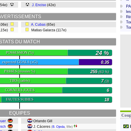
(54e)
J. Enciso
(42e)
PA
le
AVERTISSEMENTS
Ré
To
106e)
A. Cubas
(65e)
To
115e)
Matias Galarza (117e)
STATS DU MATCH
24 %
POSSESSION
(%)
expected GOALS (xG)
0.35
PASSES
255
(réussies %)
(63 %)
TIRS
7
(cadrés)
(3)
CORNERS JOUES
6
FAUTES SUBIES
18
EQUIPES
Coup
euer
Orlando Gill
mich
J. Cáceres
(
B. Ojeda
, 99e)