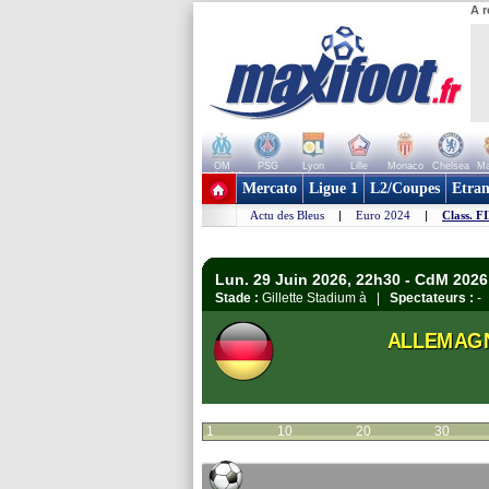
A r
OM
PSG
Lyon
Lille
Monaco
Chelsea
Ma
+ de clubs
Mercato
Ligue 1
L2/Coupes
Etran
Actu des Bleus
|
Euro 2024
|
Class. F
Lun. 29 Juin 2026, 22h30 - CdM 2026 
Stade :
Gillette Stadium à |
Spectateurs :
-
ALLEMAG
1
10
20
30