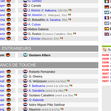
 Tah
G. Gómez
iger
J. Canale
rown
J. Alonso
(
F. Balbuena
, 120+2e)
Sané
M. Almirón
(G. Velázquez, 91e)
echa
D. Bobadilla
(
A. Sanabria
, 99e)
ovic
A. Cubas
Wirtz
Matias Galarza
ertz
G. Ávalos
(Gustavo Caballero, 55e)
ndav
J. Enciso
(Mauricio, 57e)
ENTRAINEURS
A
ann
Gustavo Alfaro
05/08
04/08
03/08
ANCS DE TOUCHE
02/08
01/08
ann
Roberto Fernandez
30/07
bel
G. Olveira
29/07
Groß
G. Velázquez
29/07
(entré à la 91e)
29/07
tzka
F. Balbuena
(entré à la 120+2e)
29/07
miri
A. Sanabria
(entré à la 99e)
28/07
eier
Gustavo Caballero
(entré à la 55e)
28/07
28/07
iaw
O. Alderete
28/07
ade
Isidro Miguel Pitta Saldívar
28/07
ling
Mauricio
(entré à la 57e)