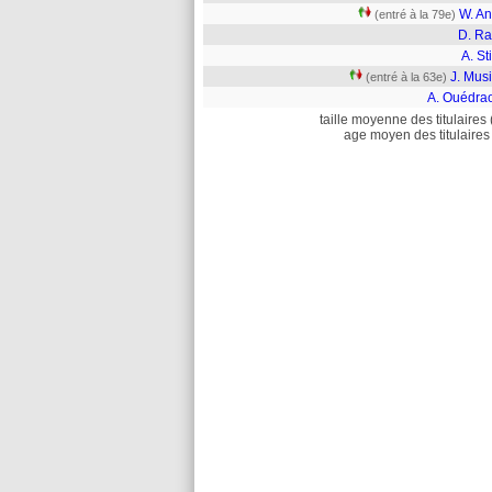
W. An
(entré à la 79e)
D. R
A. Sti
J. Mus
(entré à la 63e)
A. Ouédra
taille moyenne des titulaires 
age moyen des titulaires 