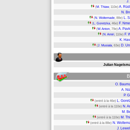
J.
A. Rüd
(
M. Thiaw
, 110e)
N. B
L. 
(
N. Woltemade
, 88e)
F. Nm
(
L. Goretzka
, 46e)
A. Pavl
(
W. Anton
, 79e)
F. 
(
N. Amiri
, 110e)
K. Hav
D. U
(
J. Musiala
, 63e)
Julian Nagelsm
B
O. Baum
A. Nü
P. 
L. Gore
(entré à la 46e)
N. A
(entré à la 110e)
M. B
M. Th
(entré à la 110e)
N. Woltem
(entré à la 88e)
J. Lewe