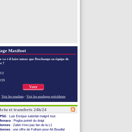
Voir toutes les brèves
age Maxifoot
e va t-il faire mieux que Deschamps en équipe de
e ?
UI
NON
Voter
Voir les resultats
-
Voir les sondages précédents
Actu et transferts 24h/24
PSG
: Luis Enrique satisfait malgré tout
Monaco
: Pogba pointé du doigt
Rennes
: Zabiri n'est pas fan de la L1
Rennes
: une offre de Fulham pour Aït Boudlal