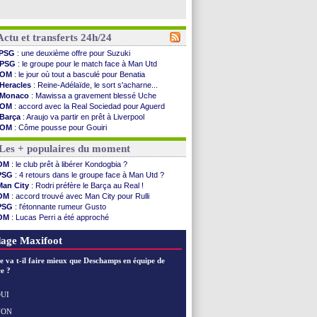
Actu et transferts 24h/24
PSG
: une deuxième offre pour Suzuki
PSG
: le groupe pour le match face à Man Utd
OM
: le jour où tout a basculé pour Benatia
Heracles
: Reine-Adélaïde, le sort s'acharne...
Monaco
: Mawissa a gravement blessé Uche
OM
: accord avec la Real Sociedad pour Aguerd
Barça
: Araujo va partir en prêt à Liverpool
OM
: Côme pousse pour Gouiri
Man Utd
: le groupe pour défier le PSG
Les + populaires du moment
L3
: Caen premier leader
OM
: Højbjerg, son agent maintient le suspense
OM
: le club prêt à libérer Kondogbia ?
OM
: Gouiri évoque son avenir
PSG
: 4 retours dans le groupe face à Man Utd ?
Leipzig
: le transfert d'Asllani tombe à l'eau
Man City
: Rodri préfère le Barça au Real !
L3
: 1ère utilisation du Football Video Support
OM
: accord trouvé avec Man City pour Rulli
OM
: Benatia envoie une pique à Longoria
PSG
: l'étonnante rumeur Gusto
illarreal
: Al-Ahli veut Pape Gueye
OM
: Lucas Perri a été approché
Lyon
: la dernière saison de Fonseca ?
OM
: une offre pour Bulka
OM
: un nouveau prétendant pour Højbjerg
Ouganda
: Owori battu à mort à Kampala
age Maxifoot
Brest
: un gardien norvégien en approche ?
OM
: McCourt a versé 120 M€ en 2026
e va t-il faire mieux que Deschamps en équipe de
PSG
: 4 retours dans le groupe face à Man Utd ...
e ?
Nice
: Kevin Carlos va partir en Italie
L1
: prison avec sursis requis contre un arbitre
UI
Leganés
: c'est signé pour Luca Zidane (off.)
NON
Voir les brèves précédentes