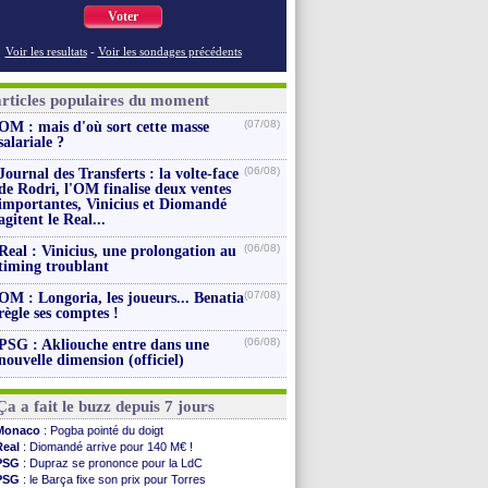
Voter
Voir les resultats
-
Voir les sondages précédents
articles populaires du moment
(07/08)
OM : mais d'où sort cette masse
salariale ?
(06/08)
Journal des Transferts : la volte-face
de Rodri, l'OM finalise deux ventes
importantes, Vinicius et Diomandé
agitent le Real...
(06/08)
Real : Vinicius, une prolongation au
timing troublant
(07/08)
OM : Longoria, les joueurs... Benatia
règle ses comptes !
(06/08)
PSG : Akliouche entre dans une
nouvelle dimension (officiel)
Ça a fait le buzz depuis 7 jours
Monaco
: Pogba pointé du doigt
Real
: Diomandé arrive pour 140 M€ !
PSG
: Dupraz se prononce pour la LdC
PSG
: le Barça fixe son prix pour Torres