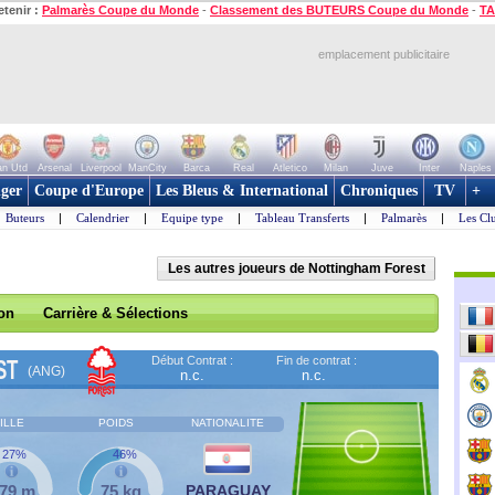
etenir :
Palmarès Coupe du Monde
-
Classement des BUTEURS Coupe du Monde
-
TA
emplacement publicitaire
n Utd
Arsenal
Liverpool
ManCity
Barca
Real
Atletico
Milan
Juve
Inter
Naples
ger
Coupe d'Europe
Les Bleus & International
Chroniques
TV
+
Buteurs
|
Calendrier
|
Equipe type
|
Tableau Transferts
|
Palmarès
|
Les Cl
Les autres joueurs de Nottingham Forest
son
Carrière & Sélections
Début Contrat :
Fin de contrat :
ST
(ANG)
n.c.
n.c.
ILLE
POIDS
NATIONALITE
27%
46%
,79 m
75 kg
PARAGUAY