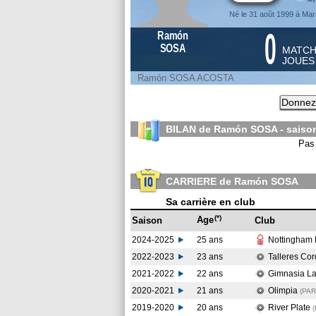
Né le 31 août 1999 à Ma
0
Ramón
SOSA
MATC
JOUE
Ramón SOSA ACOSTA
Donnez 
BILAN de Ramón SOSA - sais
Pas 
CARRIERE de Ramón SOSA
Sa carrière en club
(*)
Age
Saison
Club
2024-2025
25 ans
Nottingham 
2022-2023
23 ans
Talleres Co
2021-2022
22 ans
Gimnasia La
2020-2021
21 ans
Olimpia
(PAR
2019-2020
20 ans
River Plate