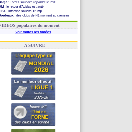
Barça
: Torres souhaite rejoindre le PSG !
OM
: le retour d'Adidas est acté
FIFA
: Infantino sollicite Trump
Bordeaux
: des clubs de N1 montent au créneau
Argentine
: quand Medina recadre... sa mère
Real
: le démenti de Leipzig pour Diomandé
VIDEOS populaires du moment
Voir toutes les vidéos
A SUIVRE
L'equipe type de
MONDIAL
2026
Le meilleur effectif
LIGUE 1
saison
2025-26
Indice MF :
l'état de
FORME
des clubs en europe