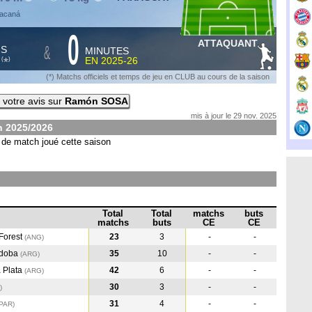
racaná
0
ATTAQUANT
&
HS
MINUTES
S
EN
2025-26
*
(
)
(*) Matchs officiels et temps de jeu en CLUB au cours de la saison
votre avis sur
Ramón SOSA
mis à jour le 29 nov. 2025
on
2025/2026
de match joué cette saison
Total
Total
matchs
buts
matchs
buts
CE
CE
Forest
23
3
-
-
(ANG
)
rdoba
35
10
-
-
(ARG
)
 Plata
42
6
-
-
(ARG
)
30
3
-
-
)
31
4
-
-
(PAR
)