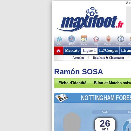
A r
OM
PSG
Lyon
Lille
Monaco
Chelsea
Ma
+ de clubs
Mercato
Ligue 1
L2/Coupes
Etran
Actualité
|
Résultats & Classement
|
Ramón SOSA
Fiche d'identité
Bilan et Matchs sai
NOTTINGHAM FORE
AGE
TA
26
ans
1