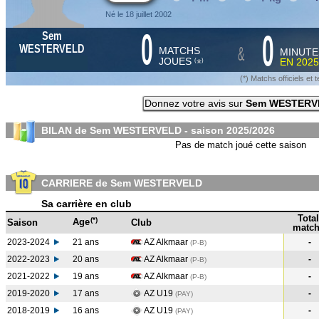
Né le 18 juillet 2002
0
0
Sem
&
WESTERVELD
MATCHS
MINUTE
JOUES
EN
2025
*
(
)
(*) Matchs officiels e
Donnez votre avis sur
Sem WESTERV
BILAN de Sem WESTERVELD - saison
2025/2026
Pas de match joué cette saison
CARRIERE de Sem WESTERVELD
Sa carrière en club
Total
(*)
Age
Saison
Club
match
2023-2024
21 ans
AZ Alkmaar
-
(P-B
)
2022-2023
20 ans
AZ Alkmaar
-
(P-B
)
2021-2022
19 ans
AZ Alkmaar
-
(P-B
)
2019-2020
17 ans
AZ U19
-
(PAY
)
2018-2019
16 ans
AZ U19
-
(PAY
)