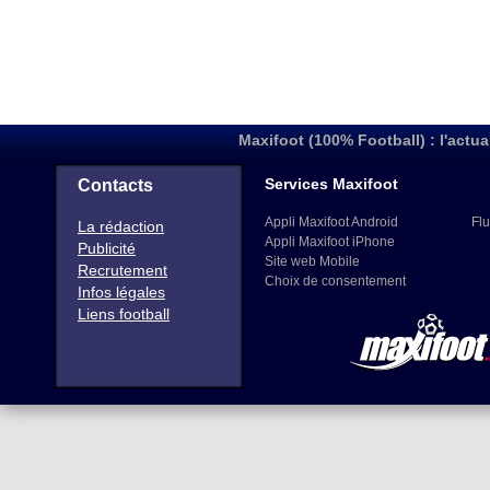
Maxifoot (100% Football) : l'actua
Services Maxifoot
Contacts
Appli Maxifoot Android
Flu
La rédaction
Appli Maxifoot iPhone
Publicité
Site web Mobile
Recrutement
Choix de consentement
Infos légales
Liens football