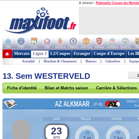
A retenir :
Palmarès Coupe du Mond
OM
PSG
Lyon
Lille
Monaco
Chelsea
Man Utd
Arsenal
Liverpool
ManCity
Ba
+ de clubs
Mercato
Ligue 1
L2/Coupes
Etranger
Coupe d'Europe
Les B
Actualité
|
Résultats & Classement
|
Buteurs
|
Calendrier
|
Equipe
13. Sem WESTERVELD
Fiche d'identité
Bilan et Matchs saison
Carrière & Sélections
Début Co
AZ ALKMAAR
(P-B)
n.
AGE
TAILLE
POIDS
23
ans
? m
? kg