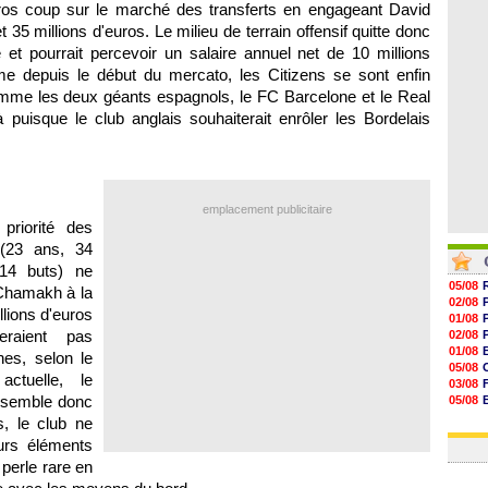
ros coup sur le marché des transferts en engageant David
07/08
07/08
t 35 millions d'euros. Le milieu de terrain offensif quitte donc
07/08
et pourrait percevoir un salaire annuel net de 10 millions
07/08
me depuis le début du mercato, les Citizens se sont enfin
omme les deux géants espagnols, le FC Barcelone et le Real
à puisque le club anglais souhaiterait enrôler les Bordelais
emplacement publicitaire
priorité des
(23 ans, 34
14 buts) ne
05/08
Chamakh à la
02/08
llions d'euros
01/08
raient pas
02/08
01/08
nes, selon le
05/08
actuelle, le
03/08
e semble donc
05/08
03/08
s, le club ne
03/08
urs éléments
 perle rare en