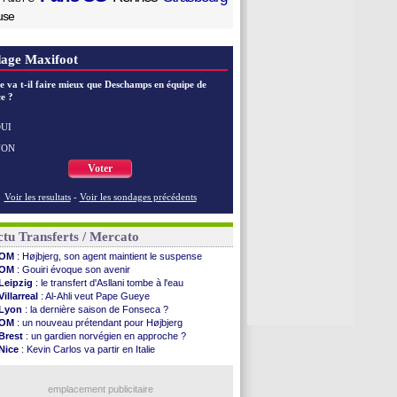
use
age Maxifoot
e va t-il faire mieux que Deschamps en équipe de
e ?
UI
NON
Voter
Voir les resultats
-
Voir les sondages précédents
tu Transferts / Mercato
OM
: Højbjerg, son agent maintient le suspense
OM
: Gouiri évoque son avenir
Leipzig
: le transfert d'Asllani tombe à l'eau
Villarreal
: Al-Ahli veut Pape Gueye
Lyon
: la dernière saison de Fonseca ?
OM
: un nouveau prétendant pour Højbjerg
Brest
: un gardien norvégien en approche ?
Nice
: Kevin Carlos va partir en Italie
Leganés
: c'est signé pour Luca Zidane (off.)
Atletico
: Ruggeri en route pour Aston Villa
Lyon
: Mangala prêté à Getafe (officiel)
emplacement publicitaire