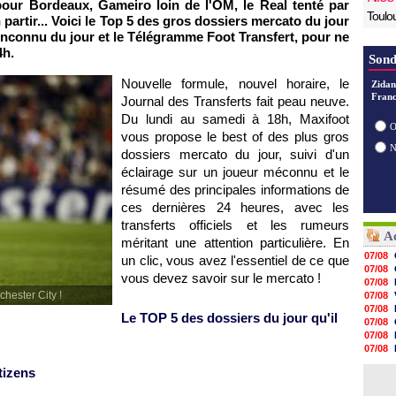
 pour
Bordeaux, Gameiro loin de
l'OM
,
le Real tenté par
Toulo
 partir... Voici le Top 5 des gros dossiers mercato du jour
inconnu du jour et le Télégramme Foot Transfert, pour ne
4h.
Sond
Nouvelle formule, nouvel horaire, le
Zidan
Franc
Journal des Transferts fait peau neuve.
Du lundi au samedi à 18h, Maxifoot
O
vous propose le best of des plus gros
dossiers mercato du jour, suivi d'un
éclairage sur un joueur méconnu et le
résumé des principales informations de
ces dernières 24 heures, avec les
transferts officiels et les rumeurs
Ac
méritant une attention particulière. En
07/08
un clic, vous avez l'essentiel de ce que
07/08
vous devez savoir sur le mercato !
07/08
hester City !
07/08
07/08
Le TOP 5 des dossiers du jour qu'il
07/08
07/08
07/08
07/08
tizens
07/08
07/08