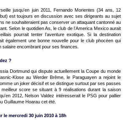
seille
jusqu'en juin 2011, Fernando Morientes (34 ans, 12
but) est toujours en discussion avec ses dirigeants au sujet
iens ne souhaiteraient pas conserver un attaquant cantonné au
ant. Selon le quotidien As, le club de l'America Mexico aurait
illais pourrait tenter l'aventure exotique. Si la destination
erait également une bonne nouvelle pour le club phocéen qui
un salaire encombrant pour ses finances.
ldez ?
ussia Dortmund qui dispute actuellement la Coupe du monde
lasnic-Klose au Werder Brême, le Paraguayen a rejoint le
 comme un joker décisif et se distingue surtout par ses passes
meilleur score se situant à 9 réalisations durant la saison
qu'en 2012, Nelson Valdez intéresserait le
PSG
pour pallier
ou Guillaume Hoarau cet été.
r le mercredi 30 juin 2010 à 18h