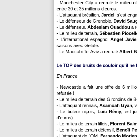
- Manchester City a recruté le milieu o
entre 30 et 35 millions d'euros.
- L'attaquant brésilien,
Jardel
, s'est eng
- Le défenseur de Grenoble,
David Sau
- Le défenseur,
Abdeslam Ouaddou
a r
- Le milieu de terrain,
Sébastien Piocell
- L'international espagnol
Angel Javie
saisons avec Getafe.
- Le Maccabi Tel Aviv a recruté
Albert 
Le TOP des bruits de couloir qu'il ne fa
En France
- Newcastle a fait une offre de 6 milli
refusée !
- Le milieu de terrain des Girondins de
B
- L'attaquant rennais,
Asamoah Gyan
, 
- Le buteur niçois,
Loïc Rémy
, est j
d'euros).
- Le milieu de terrain lillois,
Florent Bal
- Le milieu de terrain défensif,
Benoît Pe
- L'attaquant de
l'OM
,
Fernando Morien