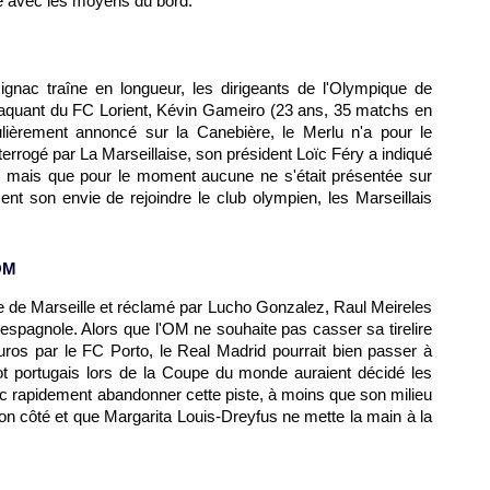
re avec les moyens du bord.
Gignac traîne en longueur, les dirigeants de
l'Olympique de
ttaquant du FC Lorient, Kévin Gameiro (23 ans, 35 matchs en
lièrement annoncé sur la Canebière, le Merlu n'a pour le
terrogé par La Marseillaise, son président Loïc Féry a indiqué
tion mais que pour le moment aucune ne s'était présentée sur
t son envie de rejoindre le club olympien, les Marseillais
OM
e de Marseille
et réclamé par Lucho Gonzalez, Raul Meireles
on espagnole. Alors que
l'OM
ne souhaite pas casser sa tirelire
uros par le FC Porto, le Real Madrid pourrait bien passer à
lot portugais lors de la Coupe du monde auraient décidé les
c rapidement abandonner cette piste, à moins que son milieu
 son côté et que Margarita Louis-Dreyfus ne mette la main à la