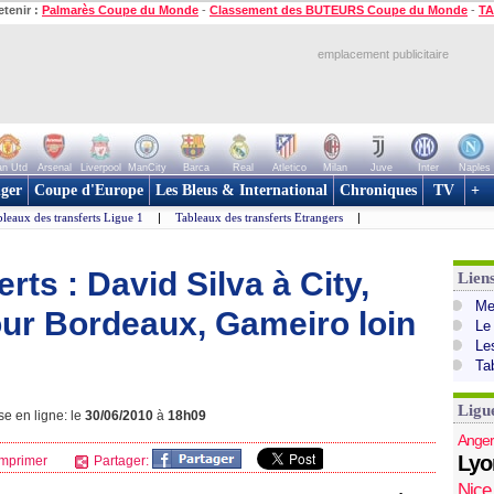
etenir :
Palmarès Coupe du Monde
-
Classement des BUTEURS Coupe du Monde
-
TA
emplacement publicitaire
n Utd
Arsenal
Liverpool
ManCity
Barca
Real
Atletico
Milan
Juve
Inter
Naples
ger
Coupe d'Europe
Les Bleus & International
Chroniques
TV
+
leaux des transferts Ligue 1
|
Tableaux des transferts Etrangers
|
rts : David Silva à City,
Lien
Mer
ur Bordeaux, Gameiro loin
Le
Le
Ta
Ligu
se en ligne: le
30/06/2010
à
18h09
Anger
Lyo
mprimer
Partager:
Nice