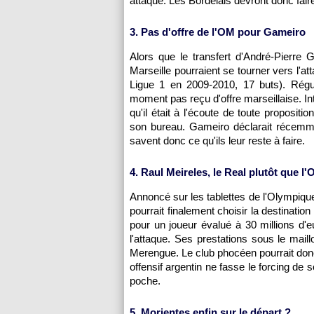
attaque. Les Bordelais devront donc fai
3. Pas d'offre de
l'OM
pour Gameiro
Alors que le transfert d'André-Pierre 
Marseille
pourraient se tourner vers l'a
Ligue 1 en 2009-2010, 17 buts). Régu
moment pas reçu d'offre marseillaise. In
qu'il était à l'écoute de toute proposi
son bureau. Gameiro déclarait récemmen
savent donc ce qu'ils leur reste à faire.
4. Raul Meireles, le Real plutôt que
l'
Annoncé sur les tablettes de
l'Olympiqu
pourrait finalement choisir la destinati
pour un joueur évalué à 30 millions d'e
l'attaque. Ses prestations sous le mail
Merengue. Le club phocéen pourrait don
offensif argentin ne fasse le forcing de
poche.
5. Morientes enfin sur le départ ?