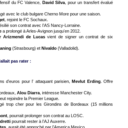
ffensif du FC Valence,
David Silva
, pour un transfert évalué
agé avec le club bulgare Cherno More pour une saison.
get
, rejoint le
FC Sochaux
.
ésilié son contrat avec l'AS Nancy-Lorraine.
e
a prolongé à Arles-Avignon jusqu'en 2012.
r Arizmendi de Lucas
vient de signer un contrat de six
Baning
(
Strasbourg
) et
Nivaldo
(Valladolid).
llait pas rater :
ons d'euros pour l' attaquant parisien,
Mevlut Erding
. Offre
ordeaux
,
Alou Diarra
, intéresse Manchester City.
veut rejoindre la Premier League.
ugé trop cher pour les Girondins de
Bordeaux
(15 millions
mont
, pourrait prolonger son contrat au
LOSC.
dretti
pourrait rester à l'AJ
Auxerre
.
tes
, aurait été approché par l'America Mexico.