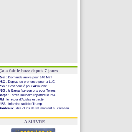
PSG
: Nsoki va signer en Croatie
Arsenal
: Naples vise Gabriel Jesus
Real
: Mastantuono prêté à la Fiorentina (off.)
Man City
: accord avec le Barça pour Rodri ?
Voir toutes les brèves
Ça a fait le buzz depuis 7 jours
Real
: Diomandé arrive pour 140 M€ !
PSG
: Dupraz se prononce pour la LdC
PSG
: c'est bouclé pour Akliouche !
PSG
: le Barça fixe son prix pour Torres
Barça
: Torres souhaite rejoindre le PSG !
OM
: le retour d'Adidas est acté
FIFA
: Infantino sollicite Trump
Bordeaux
: des clubs de N1 montent au créneau
Argentine
: quand Medina recadre... sa mère
Real
: le démenti de Leipzig pour Diomandé
A SUIVRE
L'equipe type de