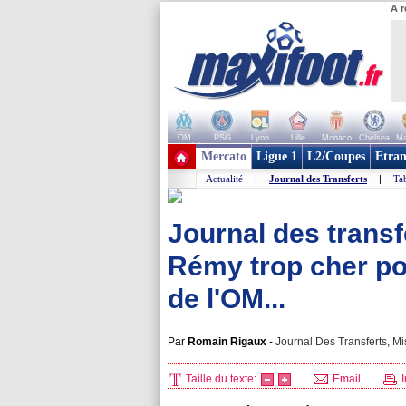
A r
OM
PSG
Lyon
Lille
Monaco
Chelsea
Ma
+ de clubs
Mercato
Ligue 1
L2/Coupes
Etran
Actualité
|
Journal des Transferts
|
Tab
Journal des transfe
Rémy trop cher po
de l'OM...
Par
Romain Rigaux
-
Journal Des Transferts, Mi
Taille du texte:
Email
I