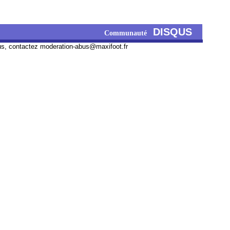
DISQUS
Communauté
us, contactez
moderation-abus@maxifoot.fr