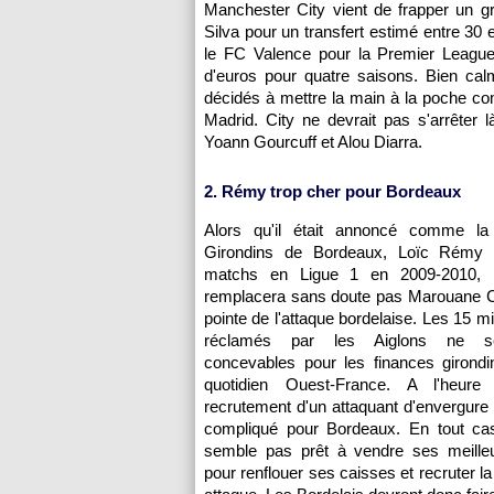
Manchester City vient de frapper un g
Silva pour un transfert estimé entre 30 e
le FC Valence pour la Premier League 
d'euros pour quatre saisons. Bien cal
décidés à mettre la main à la poche c
Madrid. City ne devrait pas s'arrêter l
Yoann Gourcuff et Alou Diarra.
2. Rémy trop cher pour
Bordeaux
Alors qu'il était annoncé comme la 
Girondins de
Bordeaux
, Loïc Rémy 
matchs en Ligue 1 en 2009-2010, 
remplacera sans doute pas Marouane 
pointe de l'attaque bordelaise. Les 15 mi
réclamés par les Aiglons ne se
concevables pour les finances girondi
quotidien Ouest-France. A l'heure 
recrutement d'un attaquant d'envergur
compliqué pour
Bordeaux
. En tout ca
semble pas prêt à vendre ses meille
pour renflouer ses caisses et recruter la