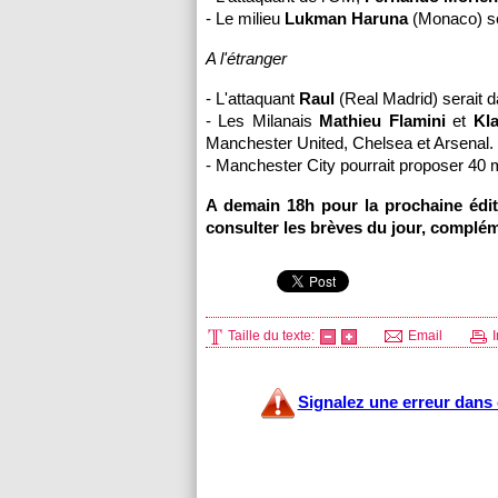
- Le milieu
Lukman Haruna
(
Monaco
) s
A l'étranger
- L'attaquant
Raul
(Real Madrid) serait 
- Les Milanais
Mathieu Flamini
et
Kl
Manchester United, Chelsea et Arsenal.
- Manchester City pourrait proposer 40 m
A demain 18h pour la prochaine éditi
consulter les brèves du jour, complém
Taille du texte:
Email
I
Signalez une erreur dans c