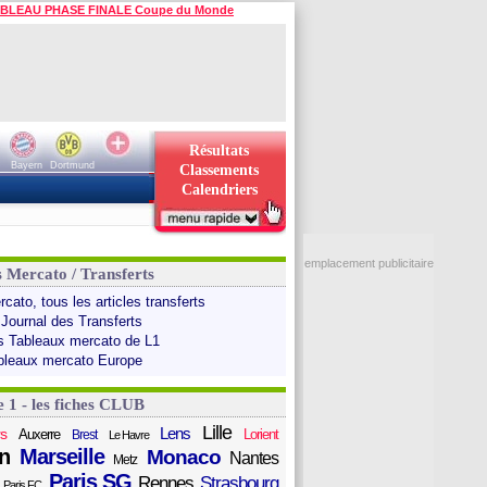
BLEAU PHASE FINALE Coupe du Monde
Résultats
Bayern
Dortmund
Classements
Calendriers
emplacement publicitaire
s Mercato / Transferts
cato, tous les articles transferts
 Journal des Transferts
s Tableaux mercato de L1
bleaux mercato Europe
e 1 - les fiches CLUB
Lille
Lens
s
Auxerre
Lorient
Brest
Le Havre
n
Marseille
Monaco
Nantes
Metz
Paris SG
Rennes
Strasbourg
Paris FC