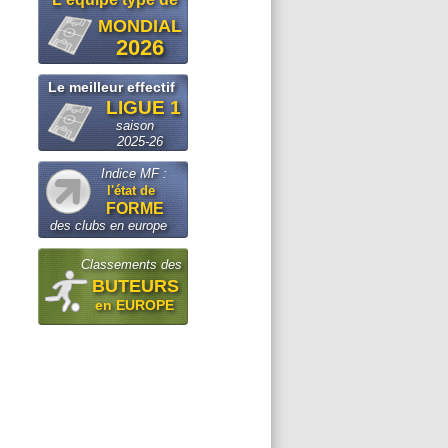
MONDIAL
2026
Le meilleur effectif
LIGUE 1
saison
2025-26
Indice MF :
l'état de
FORME
des clubs en europe
Classements des
BUTEURS
en EUROPE