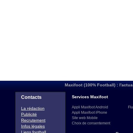
Maxifoot (100% Football) : l'actua
Services Maxifoot
Contacts
Appli Maxifoot Android
Flu
La rédaction
Appli Maxifoot iPhone
Publicité
Site web Mobile
Recrutement
Choix de consentement
Infos légales
Liens football