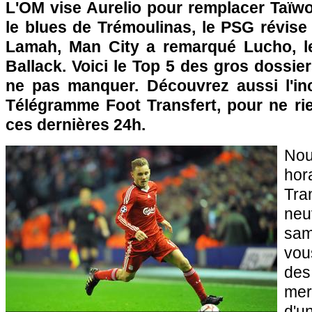
L'OM
vise Aurelio pour remplacer Taïwo
le blues de Trémoulinas, le
PSG
révise
Lamah, Man City a remarqué Lucho, le
Ballack. Voici le Top 5 des gros dossie
ne pas manquer. Découvrez aussi l'in
Télégramme Foot Transfert, pour ne rie
ces dernières 24h.
Nou
hor
Tra
ne
sam
vou
des
mer
d'u