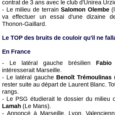
contrat de 3 ans avec le club d'Unirea Urz
- Le milieu de terrain
Salomon Olembe
(l
va effectuer un essai d'une dizaine d
Thonon-Gaillard.
Le TOP des bruits de couloir qu'il ne falla
En France
- Le latéral gauche brésilien
Fabio 
intéresserait
Marseille
.
- Le latéral gauche
Benoît Trémoulinas
n
rester suite au départ de Laurent Blanc. To
rangs.
- Le
PSG
étudierait le dossier du milieu 
Lamah
(
Le Mans
).
- Annoncé à
Marseille
,
Lyon
, Valencien