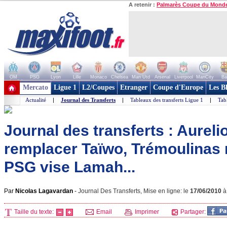
A retenir :
Palmarès Coupe du Mond
OM
PSG
Lyon
Lille
Monaco
Chelsea
Man Utd
Arsenal
Liverpool
ManCity
Ba
+ de clubs
Mercato
Ligue 1
L2/Coupes
Etranger
Coupe d'Europe
Les B
Actualité
|
Journal des Transferts
|
Tableaux des transferts Ligue 1
|
Tab
Journal des transferts : Aureli
remplacer Taïwo, Trémoulinas n
PSG vise Lamah...
Par
Nicolas Lagavardan
-
Journal Des Transferts, Mise en ligne: le
17/06/2010
Taille du texte:
Email
Imprimer
Partager: