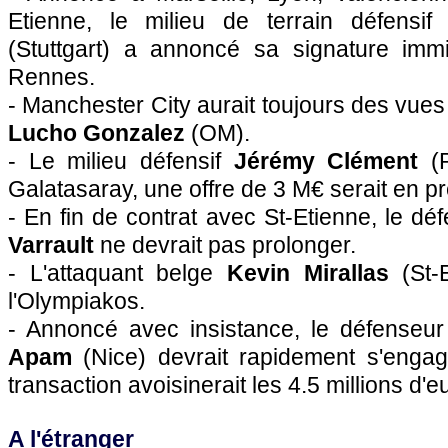
Etienne, le milieu de terrain défensi
(Stuttgart) a annoncé sa signature imm
Rennes
.
- Manchester City aurait toujours des vues 
Lucho Gonzalez
(
OM
).
- Le milieu défensif
Jérémy Clément
(
Galatasaray, une offre de 3 M€ serait en pr
- En fin de contrat avec St-Etienne, le dé
Varrault
ne devrait pas prolonger.
- L'attaquant belge
Kevin Mirallas
(St-E
l'Olympiakos.
- Annoncé avec insistance, le défenseur
Apam
(
Nice
) devrait rapidement s'eng
transaction avoisinerait les 4.5 millions d'e
A l'étranger