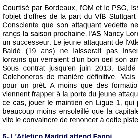
Courtisé par
Bordeaux
,
l'OM
et le
PSG
, I
l'objet d'offres de la part du VfB Stuttgar
Consciente que son attaquant vedette n
rangs la saison prochaine, l'AS Nancy Lorr
un successeur. Le jeune attaquant de l'Atl
Baldé (19 ans) ne laisserait pas insen
lorrains qui verraient d'un bon oeil son ar
Sous contrat jusqu'en juin 2013, Baldé
Colchoneros de manière définitive. Mais 
pour un prêt. A moins que des formati
viennent frapper à la porte du jeune attaq
ce cas, jouer le maintien en Ligue 1, qui 
beaucoup moins ensoleillé que la capital
vite le convaincre de renoncer à cette piste
5- L'Atletico Madrid attend Fanni