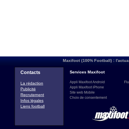
Maxifoot (100% Football) : l'actua
Services Maxifoot
Contacts
Appli Maxifoot Android
Flu
La rédaction
Appli Maxifoot iPhone
Publicité
Site web Mobile
Recrutement
Choix de consentement
Infos légales
Liens football