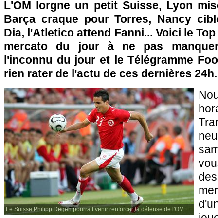
L'OM
lorgne un petit Suisse,
Lyon
mise
Barça craque pour Torres, Nancy cibl
Dia, l'Atletico attend Fanni... Voici le T
mercato du jour à ne pas manquer
l'inconnu du jour et le Télégramme Foo
rien rater de l'actu de ces dernières 24h.
Nou
hor
Tra
ne
sam
vou
des
mer
d'u
Le Suisse Philipp Degen pourrait venir renforcer la défense de l'OM.
jou