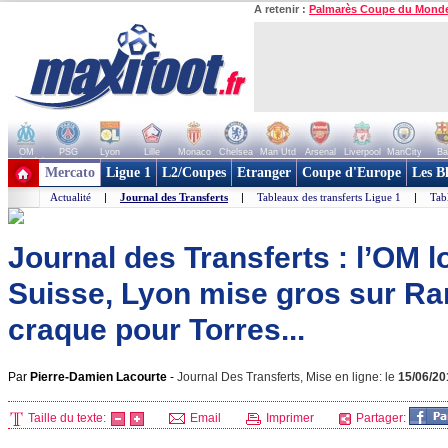
A retenir :
Palmarès Coupe du Mond
OM
PSG
Lyon
Lille
Monaco
Chelsea
Man Utd
Arsenal
Liverpool
ManCity
Ba
+ de clubs
Mercato
Ligue 1
L2/Coupes
Etranger
Coupe d'Europe
Les B
Actualité
|
Journal des Transferts
|
Tableaux des transferts Ligue 1
|
Tab
Journal des Transferts : l’OM l
Suisse, Lyon mise gros sur Ra
craque pour Torres...
Par
Pierre-Damien Lacourte
-
Journal Des Transferts, Mise en ligne: le
15/06/20
Taille du texte:
Email
Imprimer
Partager: