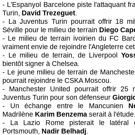
- L'Espanyol Barcelone piste l'attaquant f
Turin,
David Trezeguet
.
- La Juventus Turin pourrait offrir 18 m
Séville pour le milieu de terrain
Diego Cap
- Le milieu de terrain ivoirien du FC Ba
vraiment envie de rejoindre l'Angleterre cet
- Le milieu de terrain, de Liverpool
Yos
bientôt signer à Chelsea.
- Le jeune milieu de terrain de Manchest
pourrait rejoindre le CSKA Moscou.
- Manchester United pourrait offrir 25 m
Juventus Turin pour son défenseur
Giorgio
- Un échange entre le Mancunien
N
Madrilène
Karim Benzema
serait à l'étude
- La Lazio Rome pisterait le latéral
Portsmouth,
Nadir Belhadj
.